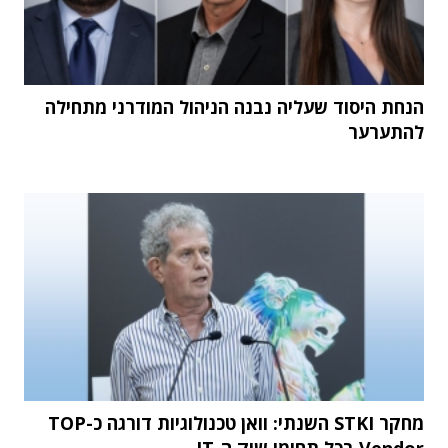
הנחת היסוד שעליה נבנה הניהול המודרני מתחילה
להתערער
מחקר STKI השנתי: וואן טכנולוגיות דורגה כ-TOP
Vendor בכל תחומי שוק ה-IT