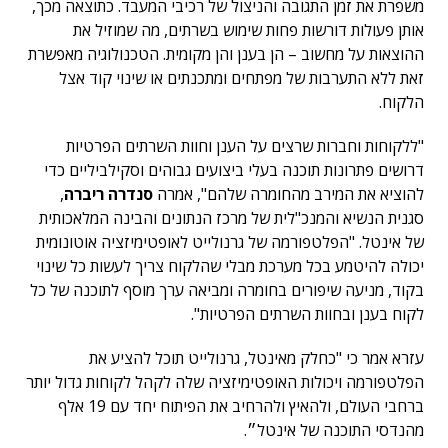
משפרת את זמן התגובה והניצול של רכיבי המעבד. כתוצאה מכך,
אותן פעולות דורשות פחות שימוש בשרתים, מה שמוזיל את
ההוצאות על מחשוב – הן בענן והן מקומית. הטכנולוגיה מאפשרת
זאת ללא התערבות של מפתחים ומתכנתים או שינוי קוד אצל
הלקוח.
"ללקוחות וחברות שרצים על הענן וחוות השרתים הפרטיות
דרושים פתרונות תוכנה בעלי ביצועים גבוהים וסקילביליים כדי
להוציא את המירב מהחומרה שלהם", אמרה
סנדרה ריברה
,
סגנית הנשיא והמנכ"לית של מרכז הנתונים והבינה המלאכותית
של אינטל. "הפלטפורמה של גרנולייט לאופטימיזציה אוטונומית
יכולה להיטמע בכל מערכת מבלי שהלקוח צריך לעשות כל שינוי
בקוד, מניעה שיפורים בחומרה ומביאה ערך מוסף לתוכנה של כל
לקוח בענן ובחוות השרתים הפרטיות".
עזרא אמר כי "כחלק מאינטל, גרנולייט תוכל להציע את
הפלטפורמה ויכולות האופטימיזציה שלה לקהל לקוחות גדול יותר
ברחבי העולם, ולהאיץ ולהרחיב את הפיתוח יחד עם 19 אלף
מהנדסי התוכנה של אינטל״.