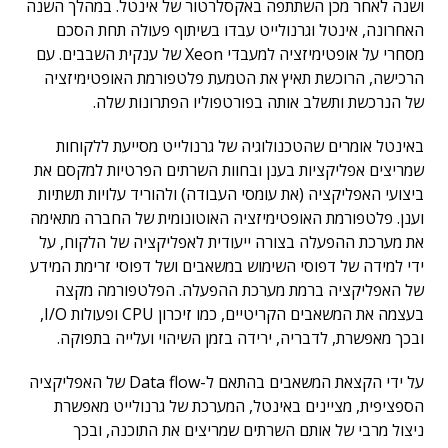
ושנה לאחר מכן השתתפה באקסלרטור של אינטל. במהלך השנה
האחרונה, אינטל וגרנולייט עבדו בשיתוף פעולה תחת הסכם
מסחרי על אופטימיזציה למעבדי Xeon של ענקית השבבים. עם
הרכישה, הרוכשת תאיץ את הטמעת פלטפורמת האופטימיזציה
של הנרכשת ותשלב אותה בפורטפוליו הפתרונות שלה.
באינטל אומרים שהטכנולוגיה של גרנולייט מסייעת ללקוחות
שמריצים אפליקציות בענן ובחוות השרתים הפרטיות למקסם את
ביצועי האפליקציה (את עומסי העבודה) ולהוריד עלויות תשתיות
וענן. פלטפורמת האופטימיזציה האוטונומית של החברה מתאימה
את מערכת ההפעלה בצורה ייעודית לאפליקציה של הלקוח, על
ידי למידה של דפוסי השימוש במשאבים ושל דפוסי זרימת המידע
של האפליקציה ברמת מערכת ההפעלה. הפלטפורמה מקצה
בעצמה את המשאבים הקריטיים, כמו זיכרון CPU ופעולות I/O,
ובכך מאפשרת, לדבריה, ירידה בזמן השיהוי ועלייה בתפוקה.
על ידי הקצאת המשאבים בהתאם ל-Data flow של האפליקציה
הספציפית, מציינים באינטל, המערכת של גרנולייט מאפשרת
ניצול מרבי של אותם השרתים שמריצים את התוכנה, ובכך