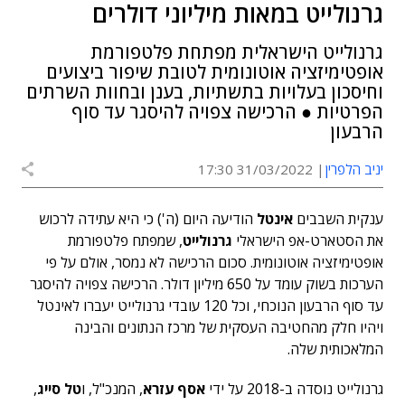
גרנולייט במאות מיליוני דולרים
גרנולייט הישראלית מפתחת פלטפורמת
אופטימיזציה אוטונומית לטובת שיפור ביצועים
וחיסכון בעלויות בתשתיות, בענן ובחוות השרתים
הפרטיות ● הרכישה צפויה להיסגר עד סוף
הרבעון
יניב הלפרין
31/03/2022 17:30
ענקית השבבים
אינטל
הודיעה היום (ה') כי היא עתידה לרכוש
את הסטארט-אפ הישראלי
גרנולייט
, שמפתח פלטפורמת
אופטימיזציה אוטונומית. סכום הרכישה לא נמסר, אולם על פי
הערכות בשוק עומד על 650 מיליון דולר. הרכישה צפויה להיסגר
עד סוף הרבעון הנוכחי, וכל 120 עובדי גרנולייט יעברו לאינטל
ויהיו חלק מהחטיבה העסקית של מרכז הנתונים והבינה
המלאכותית שלה.
גרנולייט נוסדה ב-2018 על ידי
אסף עזרא
, המנכ"ל, ו
טל סייג
,