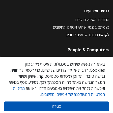
כנסים ואירועים
הכנסים והאירועים שלנו
נצפיתם בכנסי ואירועי אנשים ומחשבים
לקראת כנסים ואירועים קרובים
People & Computers
About Us
באתר זה נעשה שימוש בטכנולוגיות איסוף מידע כגון
Privacy Policy
Cookies, לרבות על ידי צדדים שלישיים, כדי לספק לך חווית
Contact Us
גלישה טובה יותר וכן למטרות סטטיסטיקה, איפיון ושיווק.
Our Events
המשך הגלישה באתר מהווה הסכמתך לכך. למידע נוסף בנושא
ואפשרות לנהל את השימוש באמצעים הללו, ראו את
מדיניות
הפרטיות המעודכנת של אנשים ומחשבים
.
אנשים ומחשבים © 2026 – כל הזכויות שמורות
סגירה
Created by