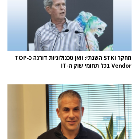
מחקר STKI השנתי: וואן טכנולוגיות דורגה כ-TOP
Vendor בכל תחומי שוק ה-IT