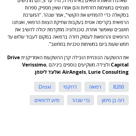
"שאלנו רופאות ורופאים באיזו מידה, מ-1 עד 5, הם מרגישים
מוצפים במשימות חזרתיות והם אמרו שאין מספיק ספרות
בסקאלה כדי להמחיש את הקושי", אמר שנהר. "המערכת
הרפואית בקריסה אטית בעקבות שחיקת הצוות הרפואי, ואנחנו
חושבים שאפשר אחרת. טכנולוגיה מתקדמת יכולה להשיב את
הרופאים והרופאות לעסוק חזרה ברפואה במקום לעבוד שלוש עד
חמש שעות ביום במשימות טכניות במחשב".
את ההשקעה הנוכחית הובילה קרן ההשקעות האמריקנית
Drive
Capital
ולצידה משקיעים נוספים ביניהם
,
Verissimo
Lurie Consulting
,
AirAngels
ו
אלעד ליטמן
.
8200
רפואה
דרוקסי
Droxi
רוה בן סימון
גדי שנהר
סיוע לרופאים