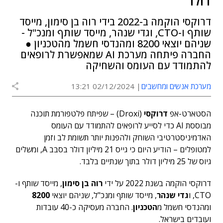
דולר
דרוקסי הוקמה ב-2022 בידי רוה בן סימון, מייסד
שותף ו-CTO, וגדי שנהר, מייסד שותף ומנכ"ל -
שניהם יוצאי 8200 ומהנדסי חשמל מהטכניון ●
החברה פיתחה מערכת AI שמאפשרת לרופאים
להתמודד עם העומס והשחיקה
מערכת אנשים ומחשבים
02/12/2024 13:21
הסטארט-אפ
דרוקסי
(Droxi) – שפיתח פלטפורמת תוכנה
מבוססת AI כדי לסייע לרופאים להתמודד עם העומס
האדמיניסטרטיבי השוחק ולהפנות יותר תשומת לב וזמן
למטופלים – הודיע היום כי גייס 21 מיליון דולר בסבב A, ומשלים
גיוס של 25 מיליון דולר בתוך שנתיים בלבד.
דרוקסי הוקמה בשנת 2022 על ידי
רוה בן סימון
, מייסד שותף ו-
CTO, ו
גדי שנהר
, מייסד שותף ומנכ"ל, שניהם יוצאי
8200
ומהנדסי חשמל מ
הטכניון
. החברה מעסיקה כ-40 עובדות
ועובדים בישראל.