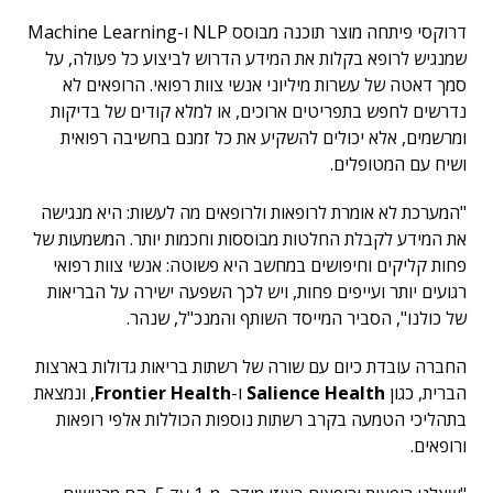
דרוקסי פיתחה מוצר תוכנה מבוסס NLP ו-Machine Learning
שמנגיש לרופא בקלות את המידע הדרוש לביצוע כל פעולה, על
סמך דאטה של עשרות מיליוני אנשי צוות רפואי. הרופאים לא
נדרשים לחפש בתפריטים ארוכים, או למלא קודים של בדיקות
ומרשמים, אלא יכולים להשקיע את כל זמנם בחשיבה רפואית
ושיח עם המטופלים.
"המערכת לא אומרת לרופאות ולרופאים מה לעשות: היא מנגישה
את המידע לקבלת החלטות מבוססות וחכמות יותר. המשמעות של
פחות קליקים וחיפושים במחשב היא פשוטה: אנשי צוות רפואי
רגועים יותר ועייפים פחות, ויש לכך השפעה ישירה על הבריאות
של כולנו", הסביר המייסד השותף והמנכ"ל, שנהר.
החברה עובדת כיום עם שורה של רשתות בריאות גדולות בארצות
הברית, כגון
Salience Health
ו-
Frontier Health
,
ונמצאת
בתהליכי הטמעה בקרב רשתות נוספות הכוללות אלפי רופאות
ורופאים.