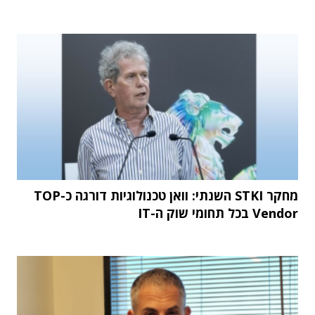
מחקר STKI השנתי: וואן טכנולוגיות דורגה כ-TOP
Vendor בכל תחומי שוק ה-IT