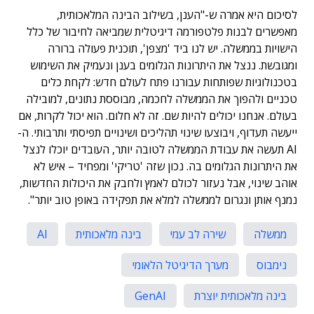
לסיכום היא אמרה ש-"הענן, בשילוב הבינה המלאכותית,
מאפשרים לבנות פלטפורמה דיגיטלית שמביאה לחיבור של כלל
הישויות בממשלה. יש לנו ביד 'מצפן', תוכנית פעולה ברורה
ומגובשת. ננצל את היתרונות הגלומים בענן ונעמיק את השימוש
בטכנולוגיות שפותחות עבורנו פתח לעולם חדש: לקחת כלים
טכניים ולהפוך את הממשלה לחכמה, מבוססת נתונים, למובילה
בעולם. אנחנו יכולים להיות שם. זה לא חלום. הוא יכול לקרות, אם
ייעשה תעדוף, ויבוצעו שינוי תהליכים ושינויים תפיסתי ותרבותי. ה-
AI תעשה את עבודת הממשלה לטובה יותר, העובדים יוכלו לנצל
את היתרונות הגלומים בה. נכון שזה 'טריקי' ומפחיד – איש לא
אוהב שינוי, אבל נעזור לכולם לאמץ ולחבק את היכולות החדשות,
נמנף אותן ונגרום לממשלה למלא את תפקידה באופן טוב יותר".
ממשלה
שירה לב עמי
בינה מלאכותית
AI
נימבוס
מערך הדיגיטל הלאומי
בינה מלאכותית יוצרת
GenAI