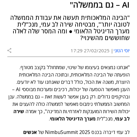
AI – גם בממשלה"
"הבינה המלאכותית תעשה את עבודת הממשלה
לטובה יותר", מבטיחה שירה לב עמי, מנכ"לית
מערך הדיגיטל הלאומי ● ומה המסר שלה לאלה
שחוששים מהשינוי?
יוסי הטוני
27/02/2025 17:29
"אנחנו נמצאים בעיצומו של שינוי, שמתחולל בקצב מטורף.
הופעתה של הבינה המלאכותית, ובתוכה הבינה המלאכותית
היוצרת, משנה את הכול, כולל דברים שאנחנו עוד לא יודעים.
הענן מאפשר הטמעה של יכולות, רכיבים ומערכות מבוססי AI –
ובהיקפים גדולים. רק בענן אפשר לעשות זאת – גם בממשלה. ענן
המחשוב הממשלתי נימבוס מאפשר לממשלה כולה להעצים את
יכולות השירות המוענקות לאזרחי.ות המדינה", כך אמרה
שירה
לב עמי
, מנכ"לית
מערך הדיגיטל הלאומי
.
לב עמי דיברה בכנס NimbuSummit 2025 של
אנשים