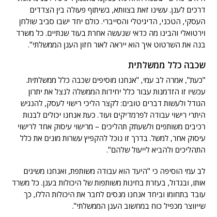
דרכים לענן. עשינו זאת בצוותא, בשיתוף פעולה בין הצדדים
העסקי, הטכני, הדיגיטלי והסייברי. כולם יחד ישבו סביב שולחן
וירטואלי והבינו מה כדאי שנעשה אחרת בעוד שנתיים. כל משרד
בנה את השרטוט איך הוא ייראה לאור חזון הענן הממשלתי".
שכבה כלל ממשלתית
"כעת", אמרה לב עמי, "אנחנו מוסיפים שכבה כלל ממשלתית.
עכשיו זו הזדמנות עבור כלל יחידות הממשלה לנצל את יתרון
הגודל ולעשות דברים טובים: לקצר הליכי רישוי לעסק, להנגיש
היתרי רישוי עבודה לפרמדיקים ועוד. כעת אנחנו יכולים לבנות
רכיבים משותפים ולשעתק תהליכים – מרישוי עיסוק אחד לרישוי
עיסוק אחר, למשל. בדרך זו נוכל להקפיץ עשרות מונים את כלל
התהליכים ולהביא לייעול שלהם".
לב עמי הוסיפה כי "היעד הוא עבודה משותפת, ואנחנו משיגים
אותו, ובגדול, בעזרת בחינות משותפות של היכולות בענן. כל משרד
עובד בתחומו וביחד אנחנו מנסים לחבר את היכולות הללו, כך
שייווצר מכפיל כוח במחשוב הענן הממשלתי".