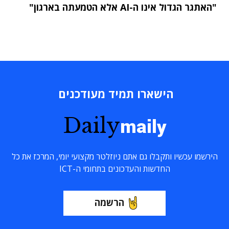
"האתגר הגדול אינו ה-AI אלא הטמעתה בארגון"
הישארו תמיד מעודכנים
Daily
maily
הירשמו עכשיו ותקבלו גם אתם ניוזלטר מקצועי יומי, המרכז את כל
החדשות והעדכונים בתחומי ה-ICT
הרשמה