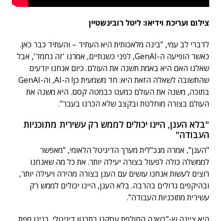
צילום ועריכת וידיאו: ליטל רובינשטיין
לדברי לב עמי, "בינה מלאכותית היא העתיד – והעתיד כבר כאן.
כאשר הופיעה ה-GenAI, לפני כשנתיים, אמרנו 'זה נחמד', אבל
שאלנו האם היא באמת תשנה את העולם. כיום אנחנו יודעים
שהתשובה לשאלה הזאת היא: חד משמעית כן! ה-AI, וה-GenAI
בתוכה, משנה את העולם כמעט כבמטה קסם. היא משנה את
העולם בצורה מוחלטת ובקצב שלא הכרנו בעבר".
"בלא הענן, היינו יכולים לממש רק עשירית מתוכניות
העבודה"
"הענן", אמרה מנכ"לית מערך הדיגיטל הלאומי, "מאפשר
לממשלה כולה לפעול בצורה יעילה יותר. את כל מה שאנחנו
רוצים לעשות אנחנו עושים עם הענן בצורה מהירה ויעילה יותר,
ובהיקפים גדולים בהרבה. בלא הענן, היינו יכולים לממש רק
עשירית מתוכניות העבודה".
היא ציינה ש-"בשנה החולפת עסקנו בתכנון דיגיטלי. בנינו מפת