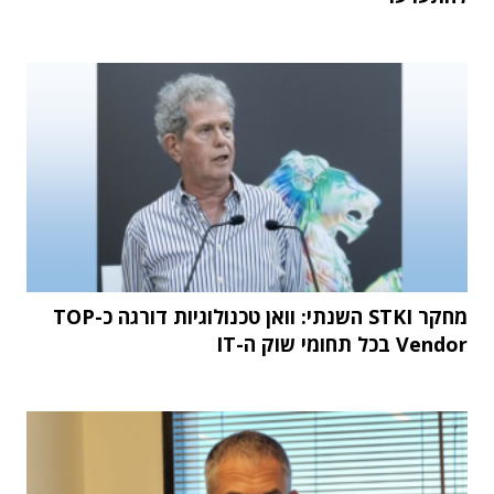
מחקר STKI השנתי: וואן טכנולוגיות דורגה כ-TOP
Vendor בכל תחומי שוק ה-IT