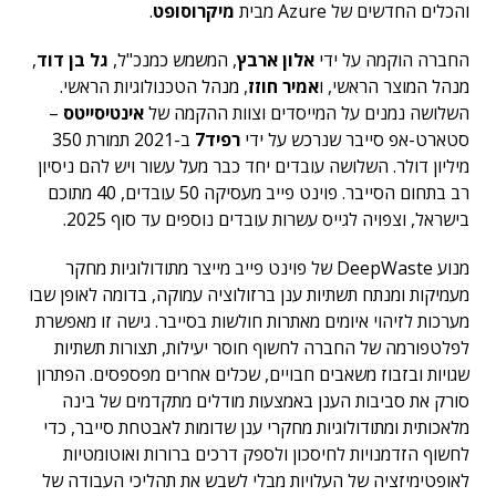
והכלים החדשים של Azure מבית
מיקרוסופט
.
החברה הוקמה על ידי
אלון ארבץ
, המשמש כמנכ"ל,
גל בן דוד
,
מנהל המוצר הראשי, ו
אמיר חוזז
, מנהל הטכנולוגיות הראשי.
השלושה נמנים על המייסדים וצוות ההקמה של
אינטיסייטס
–
סטארט-אפ סייבר שנרכש על ידי
רפיד7
ב-2021 תמורת 350
מיליון דולר. השלושה עובדים יחד כבר מעל עשור ויש להם ניסיון
רב בתחום הסייבר. פוינט פייב מעסיקה 50 עובדים, 40 מתוכם
בישראל, וצפויה לגייס עשרות עובדים נוספים עד סוף 2025.
מנוע DeepWaste של פוינט פייב מייצר מתודולוגיות מחקר
מעמיקות ומנתח תשתיות ענן ברזולוציה עמוקה, בדומה לאופן שבו
מערכות לזיהוי איומים מאתרות חולשות בסייבר. גישה זו מאפשרת
לפלטפורמה של החברה לחשוף חוסר יעילות, תצורות תשתיות
שגויות ובזבוז משאבים חבויים, שכלים אחרים מפספסים. הפתרון
סורק את סביבות הענן באמצעות מודלים מתקדמים של בינה
מלאכותית ומתודולוגיות מחקרי ענן שדומות לאבטחת סייבר, כדי
לחשוף הזדמנויות לחיסכון ולספק דרכים ברורות ואוטומטיות
לאופטימיזציה של העלויות מבלי לשבש את תהליכי העבודה של