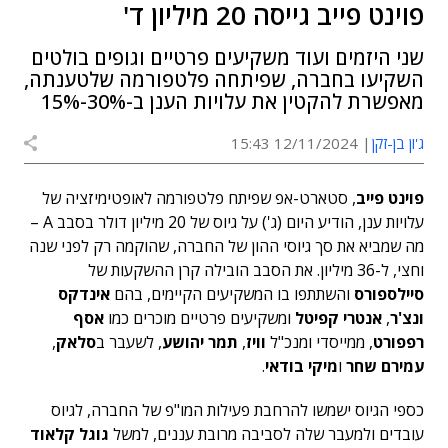
פוינט פייב גייסה 20 מיליון ד'
שני היזמים ועוד משקיעים פרטיים וגופים בולטים
השקיעו בחברה, שפיתחה פלטפורמה שלטענתה,
מאפשרת להקטין את עלויות הענן ב-30%-15%
ג'ון בן-זקן
12/11/2024 15:43
פוינט פייב
, סטארט-אפ שפיתח פלטפורמה לאופטימיזציה של
עלויות ענן, הודיע היום (ג') על גיוס של 20 מיליון דולר בסבב A –
מה שמביא את סך גיוסי ההון של החברה, שהוקמה רק לפני שנה
וחצי, ל-36 מיליון. את הסבב הובילה קרן ההשקעות של
סיילספורס
והשתתפו בו המשקיעים הקיימים, בהם
אינדקס
ונצ'ר
,
אנטרי קפיטל
ומשקיעים פרטיים מוכרים כמו
אסף
רפפורט
, ממייסדי ומנכ"ל
וויז
,
תמר יהושע
, לשעבר ב
סלאק
,
עמירם שחר
ו
מיקי בודאי
.
כספי הגיוס ישמשו להרחבת פעילות המו"פ של החברה, לגיוס
עובדים ולמעבר שלה לסביבה מרובת עננים, למשל
גוגל קלאוד