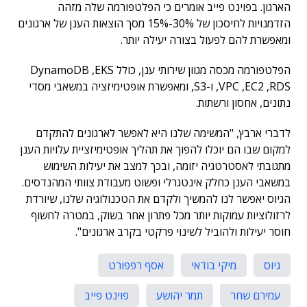
הארגון. בפוינט פייב אומרים כי הפלטפורמה שלה מזהה
הזדמנויות לחיסכון של 30%-15% מסך הוצאות הענן של ארגונים
ומאפשרת להם לפעול בצורה יעילה יותר.
הפלטפורמה מכסה מגוון שירותי ענן, כולל DynamoDB ,EKS
,VPC ,EC2 ,RDS ו-S3, ומאפשרת אופטימיזציה במשאבי מסדי
נתונים, אחסון ורשתות.
לדברי ארבץ, "המשימה שלנו היא לאפשר לארגונים להתקדם
למקום שבו הם יוכלו להפוך את תהליך אופטימיזציית עלויות הענן
מתגובתי לאסטרטגיה יזומה, ובכך למצב את יעילות השימוש
במשאבי הענן כחלק אינטגרלי ופשוט מעבודת צוותי המהנדסים.
הגיוס יאפשר לנו להמשיך ולקדם את הטכנולוגיה שלנו, שיורדת
לרזולוציות עמוקות יותר מכל פתרון אחר בשוק, במטרה לחשוף
חוסר יעילות ולהוביל לשינוי פרקטי בקרב ארגונים".
גיוס
מיקי בודאי
אסף רפפורט
עמירם שחר
תמר יהושע
פוינט פייב