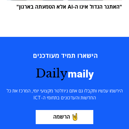
"האתגר הגדול אינו ה-AI אלא הטמעתה בארגון"
הישארו תמיד מעודכנים
Daily
maily
הירשמו עכשיו ותקבלו גם אתם ניוזלטר מקצועי יומי, המרכז את כל
החדשות והעדכונים בתחומי ה-ICT
הרשמה