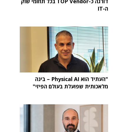
דורגה כ-TOP Vendor בכל תחומי שוק
ה-IT
"העתיד הוא Physical AI – בינה
מלאכותית שפועלת בעולם הפיזי"