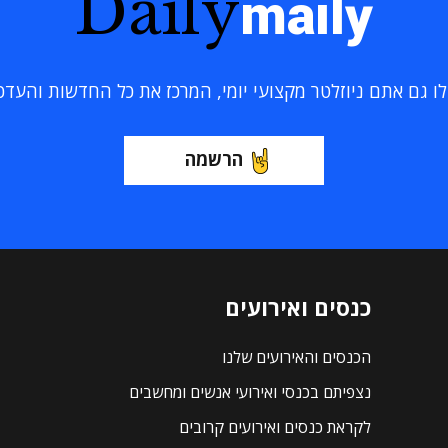
Daily
maily
 גם אתם ניוזלטר מקצועי יומי, המרכז את כל החדשות והעדכוני
הרשמה
כנסים ואירועים
הכנסים והאירועים שלנו
נצפיתם בכנסי ואירועי אנשים ומחשבים
לקראת כנסים ואירועים קרובים