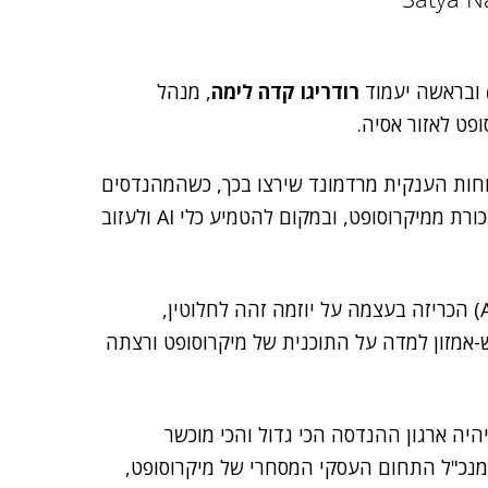
רודריגו קדה לימה
, מנהל
פט לאזור אסיה.
 סוג של מיקור חוץ לפיתוח AI אצל לקוחות הענקית מרדמונד שירצו בכך, כשהמהנדסים
שיישלחו לחברות ישתלבו בארגון, ימשיכו לקבל את המשכורת ממיקרוסופט, ובמקום להטמיע כלי AI ולעזוב
(Amazon) הכריזה בעצמה על יוזמה זהה לחלוטין,
ות היא ש-אמזון למדה על התוכנית של מיקרוסופט ורצתה
היה ארגון ההנדסה הכי גדול והכי מוכשר
מנכ"ל התחום העסקי המסחרי של מיקרוסופט,