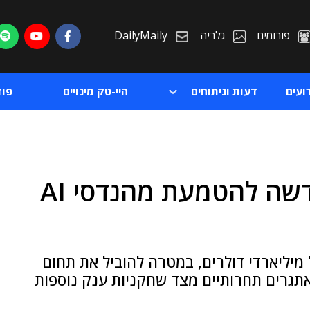
פורומים
גלריה
DailyMaily
ועים
דעות וניתוחים
היי-טק מינויים
פו
מיקרוסופט הקימה זרוע חדשה להטמעת מהנדסי AI
ת
ת
יליארדי דולרים, במטרה להוביל את תחום
יה ולענות לאתגרים תחרותיים מצד שחקניות ענק נוספות