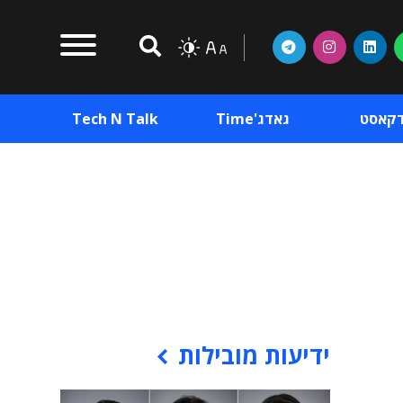
דקאסט
גאדג'Time
Tech N Talk
וכן פרסומי
תוכן פרסומי
וכן פרסומי
ידיעות מובילות