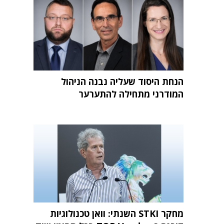
הנחת היסוד שעליה נבנה הניהול
המודרני מתחילה להתערער
מחקר STKI השנתי: וואן טכנולוגיות