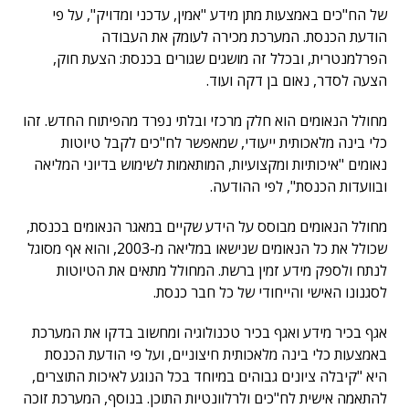
של הח"כים באמצעות מתן מידע "אמין, עדכני ומדויק", על פי
הודעת הכנסת. המערכת מכירה לעומק את העבודה
הפרלמנטרית, ובכלל זה מושגים שגורים בכנסת: הצעת חוק,
הצעה לסדר, נאום בן דקה ועוד.
מחולל הנאומים הוא חלק מרכזי ובלתי נפרד מהפיתוח החדש. זהו
כלי בינה מלאכותית ייעודי, שמאפשר לח"כים לקבל טיוטות
נאומים "איכותיות ומקצועיות, המותאמות לשימוש בדיוני המליאה
ובוועדות הכנסת", לפי ההודעה.
מחולל הנאומים מבוסס על הידע שקיים במאגר הנאומים בכנסת,
שכולל את כל הנאומים שנישאו במליאה מ-2003, והוא אף מסוגל
לנתח ולספק מידע זמין ברשת. המחולל מתאים את הטיוטות
לסגנונו האישי והייחודי של כל חבר כנסת.
אגף בכיר מידע ואגף בכיר טכנולוגיה ומחשוב בדקו את המערכת
באמצעות כלי בינה מלאכותית חיצוניים, ועל פי הודעת הכנסת
היא "קיבלה ציונים גבוהים במיוחד בכל הנוגע לאיכות התוצרים,
להתאמה אישית לח"כים ולרלוונטיות התוכן. בנוסף, המערכת זוכה