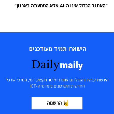
"האתגר הגדול אינו ה-AI אלא הטמעתה בארגון"
הישארו תמיד מעודכנים
Daily
maily
הירשמו עכשיו ותקבלו גם אתם ניוזלטר מקצועי יומי, המרכז את כל
החדשות והעדכונים בתחומי ה-ICT
הרשמה