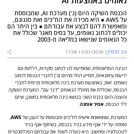
נאומים באמצעות AI
הכנסת השיקה היום (ג') מערכת AI, שמבוססת
על AWS ● היא מכירה את הח"כים ואת סגנונם,
ומאפשרת להם לבצע את עבודתם ● בין היתר הם
יכולים לכתוב נאומים, על בסיס מאגר שכולל את
כל הנאומים שנישאו במליאה מ-2003
יניב הלפרין
13/01/2026 17:08
הבינה המלאכותית, שמסייעת לנו לכתוב סקירות, דו"חות וגם
ידיעות עיתונאיות, תסייע החל מהיום (ג') לחברי הכנסת לכתוב
נאומים. זאת, באמצעות מערכת בינה מלאכותית פנימית לחברי
הכנסת, שכוללת את מחולל הנאומים "דבר עם". המערכת הושקה
והוצגה היום בכנס השני בנושא בינה מלאכותית במשכן, שיזם
יו"ר הכנסת,
אמיר אוחנה
.
המערכת, שמותאמת אישית לח"כים ומבוססת על הענן של
AWS
,
פותחה על ידי אגף מידע בכיר בכנסת, בשיתוף אגף בכיר
לטכנולוגיה ומחשוב. היא נועדה לשפר את עבודתם הפרלמנטרית