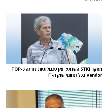
מחקר STKI השנתי: וואן טכנולוגיות דורגה כ-TOP
Vendor בכל תחומי שוק ה-IT