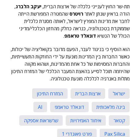
תת-שר החוץ לענייני כלכלה של ארצות הברית,
יעקב הלברג
,
הודה בראיון שנתן לאתר
רויטרס
שהמטרה המפורשת הייתה
לחבר את מדינות המפרץ לישראל, לאותה מסגרת כלכלית
שממוקדת בטכנולוגיה, כנראה כחלק מהחזון הכלכלי/מדיני
הכולל של הנשיא
דונאלד טראמפ
.
הוא הוסיף כי בניגוד לעבר, הפעם מדובר בקואליציה של יכולות,
כאשר החברוּת בין המדינות מוּנעת על ידי החוזקות התעשייתיות,
והחברות המסוימות של כל אחת מהמדינות, ושהוא מקווה
שהיוזמה תוכל לסייע בהאצת המעבר הכלכלי של המזרח התיכון
מתלות באנרגיה לכלכלה מונעת טכנולוגיה.
ישראל
ארצות הברית
המזרח התיכון
בינה מלאכותית
דונאלד טראמפ
AI
קטאר
איחוד האמירויות
שרשראות אספקה
Pax Silica
פורט פאונדרי 1