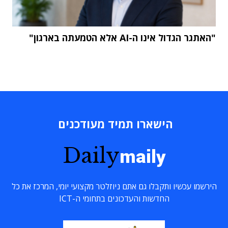
"האתגר הגדול אינו ה-AI אלא הטמעתה בארגון"
הישארו תמיד מעודכנים
Daily
maily
הירשמו עכשיו ותקבלו גם אתם ניוזלטר מקצועי יומי, המרכז את כל
החדשות והעדכונים בתחומי ה-ICT