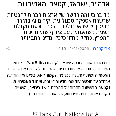
ארה"ב, ישראל, קטאר והאמירויות
מדובר ביוזמה חדשה של ארצות הברית להבטחת
שרשרת אספקה טכנולוגית וקידום AI במזרח
התיכון, שישראל נכללה בה כבר, וכעת מקבלת
תפנית משמעותית עם צירוף שתי מדינות
המפרץ, כחלק מחזון כלכלי-מדיני רחב יותר
צבי קצבורג
12/01/2026 16:19
בדצמבר האחרון צורפה ישראל לקבוצת
Pax Silica
– קבוצת
המדינות שמובילה ארצות הברית, שמטרתה להבטיח את שרשרת
האספקה ושיתוף פעולה בכל מה שקשור ל-AI. בימים אלו הודיעה
ארה"ב על הוספת עוד שתי מדינות ליוזמה:
איחוד האמירויות
ו
קטאר
. הראשונה תחתום על ההסכם ב-15 בינואר, והשנייה
תקדים אותה בכמה ימים ותעשה זאת כבר היום (ב').
US Taps Gulf Nations for AI