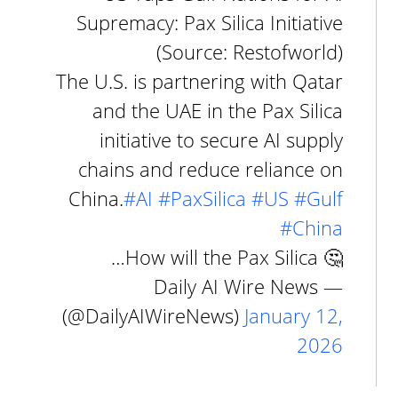
Supremacy: Pax Silica Initiative
(Source: Restofworld)
The U.S. is partnering with Qatar
and the UAE in the Pax Silica
initiative to secure AI supply
chains and reduce reliance on
China.
#AI
#PaxSilica
#US
#Gulf
#China
🤔 How will the Pax Silica…
— Daily AI Wire News
(@DailyAIWireNews)
January 12,
2026