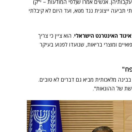
עקבותיהן. אנשים אמרו ש(לפי המודעות – י"ק)
 50 דולר וחויבו על 500 דולר. הגשתי תביעה ייצוגית נגד מטא, ועד היום לא קיבלתי
איגוד האינטרנט הישראלי
. הוא ציין כי צריך
איים ומוצרי בריאות, שנועדו לפגוע בעיקר
פח"
בבינה מלאכותית מביא גם דברים לא טובים.
שת של ההונאות".