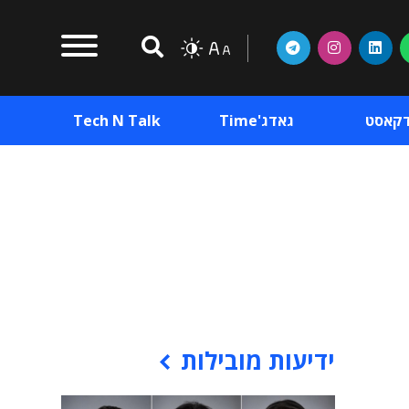
דקאסט
גאדג'Time
Tech N Talk
וכן פרסומי
תוכן פרסומי
וכן פרסומי
ידיעות מובילות