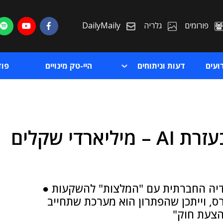
פורומים
גלריה
DailyMaily
ועים
דעות וניתוחים
היי-טק מינויים
פו
היקף הונאות המשקיעים בעזרת AI – מיליארדי שקלים
ת
ת
מדיה החברתית עם "המלצות" להשקעות ●
רס, וייתכן שהפתרון הוא מערכת שתחייב
הצעת חוק"