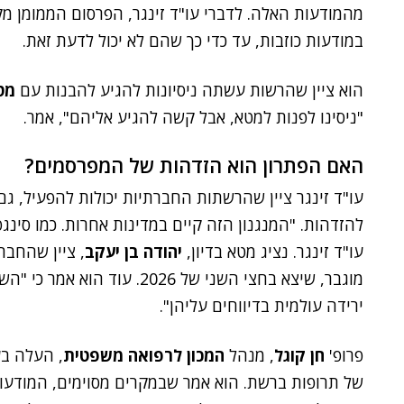
מהמודעות האלה. לדברי עו"ד זינגר, הפרסום הממומן מק
במודעות כוזבות, עד כדי כך שהם לא יכול לדעת זאת.
הוא ציין שהרשות עשתה ניסיונות להגיע להבנות עם
מט
"ניסינו לפנות למטא, אבל קשה להגיע אליהם", אמר.
האם הפתרון הוא הזדהות של המפרסמים?
עו"ד זינגר ציין שהרשתות החברתיות יכולות להפעיל, 
להזדהות. "המנגנון הזה קיים במדינות אחרות. כמו סינגפו
עו"ד זינגר. נציג מטא בדיון,
יהודה בן יעקב
, ציין שהחבר
ירידה עולמית בדיווחים עליהן".
פרופ'
חן קוגל
, מנהל
המכון לרפואה משפטית
, העלה בע
של תרופות ברשת. הוא אמר שבמקרים מסוימים, המודעות