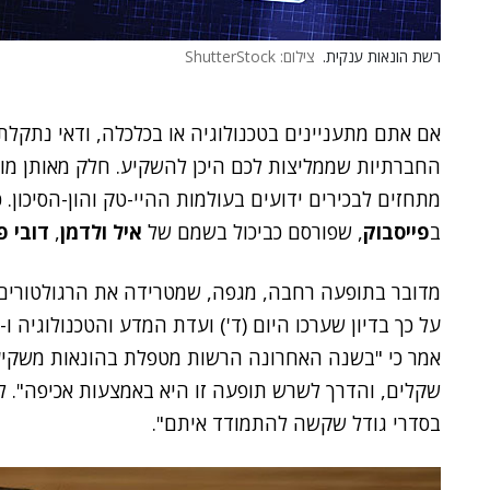
רשת הונאות ענקית.
צילום: ShutterStock
אם אתם מתעניינים בטכנולוגיה או בכלכלה, ודאי נתק
החברתיות שממליצות לכם היכן להשקיע. חלק מאותן מוד
מתחזים לבכירים ידועים בעולמות ההיי-טק והון-הסיכון.
ב
פייסבוק
, שפורסם כביכול בשמם של
איל ולדמן
,
דובי פ
מדובר בתופעה רחבה, מגפה, שמטרידה את הרגולטורים.
על כך בדיון שערכו היום (ד') ועדת המדע והטכנולוגיה 
אמר כי "בשנה האחרונה הרשות מטפלת בהונאות משקיע
שקלים, והדרך לשרש תופעה זו היא באמצעות אכיפה". לד
בסדרי גודל שקשה להתמודד איתם".