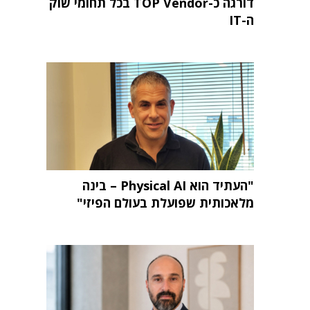
דורגה כ-TOP Vendor בכל תחומי שוק
ה-IT
"העתיד הוא Physical AI – בינה
מלאכותית שפועלת בעולם הפיזי"