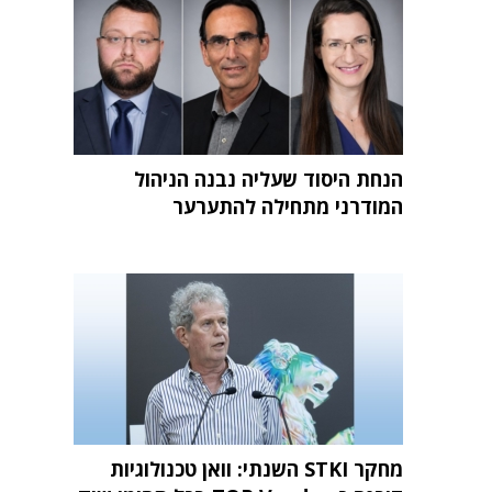
הנחת היסוד שעליה נבנה הניהול
המודרני מתחילה להתערער
מחקר STKI השנתי: וואן טכנולוגיות