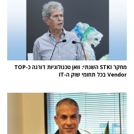
מחקר STKI השנתי: וואן טכנולוגיות דורגה כ-TOP
Vendor בכל תחומי שוק ה-IT