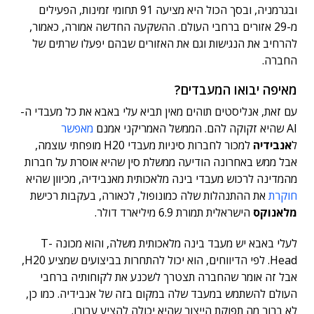
ובגרמניה, ובסך הכול היא מציעה 91 תחומי זמינות, הפעילים
מ-29 אזורים ברחבי העולם. ההשקעה החדשה אמורה, כאמור,
להרחיב את הנגישות וגם את האזורים שבהם יפעלו שרתים של
החברה.
מאיפה יבואו המעבדים?
עם זאת, אנליסטים תוהים מאין תביא עלי באבא את כל מעבדי ה-
AI שהיא זקוקה להם. הממשל האמריקני אמנם
מאפשר
ל
אנבידיה
למכור לחברות סיניות מעבדי H20 מופחתי עוצמה,
אבל ממש באחרונה הודיעה ממשלת סין שהיא אוסרת על חברות
מהמדינה לרכוש מעבדי בינה מלאכותית מאנבידיה, מכיוון שהיא
חוקרת
את ההתנהלות שלה כמונופול, לכאורה, בעקבות רכישת
מלאנוקס
הישראלית תמורת 6.9 מיליארד דולר.
לעלי באבא יש מעבד בינה מלאכותית משלה, והוא מכונה T-
Head. לפי הדיווחים, הוא יכול להתחרות בביצועים שמציע H20,
אבל זה אומר שהחברה תצטרך לשכנע את לקוחותיה ברחבי
העולם להשתמש במעבד שלה במקום בזה של אנבידיה. כמו כן,
לא ברור מה תפוקת הייצור שהיא יכולה להציע עבורו.