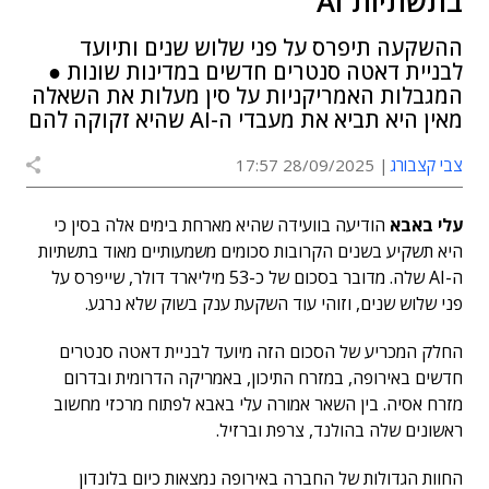
בתשתיות AI
ההשקעה תיפרס על פני שלוש שנים ותיועד
לבניית דאטה סנטרים חדשים במדינות שונות ●
המגבלות האמריקניות על סין מעלות את השאלה
מאין היא תביא את מעבדי ה-AI שהיא זקוקה להם
צבי קצבורג
28/09/2025 17:57
עלי באבא
הודיעה בוועידה שהיא מארחת בימים אלה בסין כי
היא תשקיע בשנים הקרובות סכומים משמעותיים מאוד בתשתיות
ה-AI שלה. מדובר בסכום של כ-53 מיליארד דולר, שייפרס על
פני שלוש שנים, וזוהי עוד השקעת ענק בשוק שלא נרגע.
החלק המכריע של הסכום הזה מיועד לבניית דאטה סנטרים
חדשים באירופה, במזרח התיכון, באמריקה הדרומית ובדרום
מזרח אסיה. בין השאר אמורה עלי באבא לפתוח מרכזי מחשוב
ראשונים שלה בהולנד, צרפת וברזיל.
החוות הגדולות של החברה באירופה נמצאות כיום בלונדון