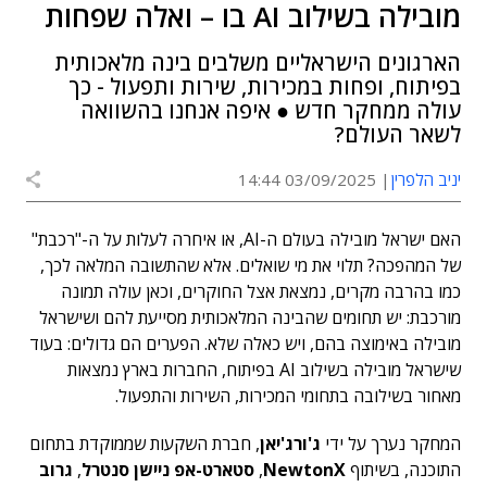
מובילה בשילוב AI בו – ואלה שפחות
הארגונים הישראליים משלבים בינה מלאכותית
בפיתוח, ופחות במכירות, שירות ותפעול - כך
עולה ממחקר חדש ● איפה אנחנו בהשוואה
לשאר העולם?
יניב הלפרין
03/09/2025 14:44
האם ישראל מובילה בעולם ה-AI, או איחרה לעלות על ה-"רכבת"
של המהפכה? תלוי את מי שואלים. אלא שהתשובה המלאה לכך,
כמו בהרבה מקרים, נמצאת אצל החוקרים, וכאן עולה תמונה
מורכבת: יש תחומים שהבינה המלאכותית מסייעת להם ושישראל
מובילה באימוצה בהם, ויש כאלה שלא. הפערים הם גדולים: בעוד
שישראל מובילה בשילוב AI בפיתוח, החברות בארץ נמצאות
מאחור בשילובה בתחומי המכירות, השירות והתפעול.
המחקר נערך על ידי
ג'ורג'יאן
, חברת השקעות שממוקדת בתחום
התוכנה, בשיתוף
NewtonX
,
סטארט-אפ ניישן סנטרל
,
גרוב