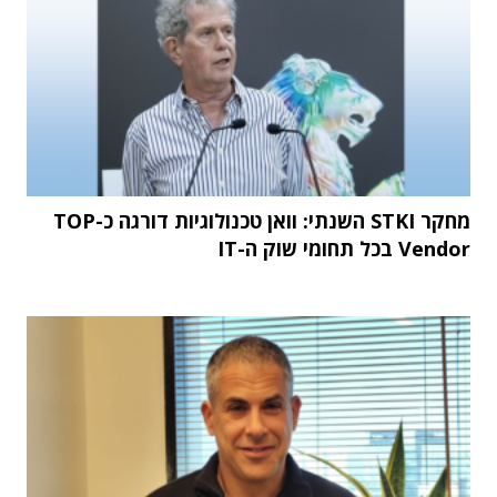
מחקר STKI השנתי: וואן טכנולוגיות דורגה כ-TOP
Vendor בכל תחומי שוק ה-IT