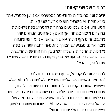
"סיפור של שני קצוות"
יריב לוטן
, סמנכ"ל מוצר ודאטה בסטארט-אפ ניישן סנטרל, אמר
כי "אימוץ ה-AI בישראל הוא סיפור של שני קצוות.
הסטארט-אפים שלנו נעים במהירות להטמיע בינה מלאכותית
במוצרים וליצור צמיחה, אך האימוץ בארגונים הגדולים יותר
מתעכב. זה משקף את ה־DNA הישראלי – נועז, יזמי ומונחה
מוצר, אך גם מצביע על הצורך בהטמעה רחבה יותר של בינה
מלאכותית. החברות שישכילו לשלב בין רוח החדשנות המעשית
של ישראל לבין משמעת של פרקטיקות גלובליות יהיו אלה שיובילו
את גל הערך הבא".
לדברי
לוטן לבקוביץ'
, שותף מייסד בגרוב ונצ'רס,
"הסטארט-אפים הישראליים המובילים לא 'מתנסים' ב־AI, אלא
מיישמים אותו בהיקפים גדולים. מתחום הבריאות ועד לייצור,
אנחנו רואים חברות פורטפוליו שלנו משתמשות בבינה מלאכותית
כדי לשנות תהליכי עבודה וליצור השפעה מדידה. החוזקה של
ישראל היא בשילוב של דאטה עם AI – פתרונות שמוכנים לשוק,
מייצרים הכנסות ובעלי יתרון תחרותי".