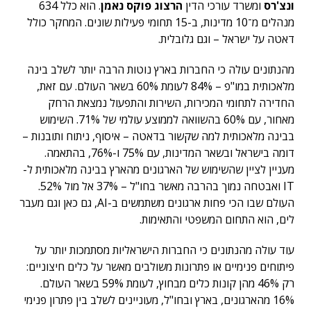
ונצ'רס
ומשרד עורכי הדין
הרצוג פוקס נאמן
. הוא כלל 634
מנהלים מ־10 מדינות, ב-15 תחומי פעילות שונים. המחקר כולל
דאטה על ישראל – וגם גלובלית.
מהנתונים עולה כי החברות בארץ נוטות הרבה יותר לשלב בינה
מלאכותית במו"פ – 84% לעומת 60% בשאר העולם. עם זאת,
החדירה לתחומי המכירות, השירות והתפעול נמצאת הרחק
מאחור, עם 60% בהשוואה לממוצע עולמי של 71%. השימוש
בבינה מלאכותית למה שקשור בדאטה – איסוף, ניתוח ותובנות –
דומה בישראל ובשאר המדינות, עם 75% ו-76%, בהתאמה.
מעניין לציין שהשימוש של הארגונים מהארץ בבינה מלאכותית ל-
IT ואבטחה נמוך בהרבה מאשר בחו"ל – 37% אל מול 52%.
העולם שבו הכי פחות ארגונים משתמשים ב-AI, גם כאן וגם מעבר
לים, הוא התחום המשפטי והתאימות.
עוד עולה מהנתונים כי החברות הישראליות מסתמכות יותר על
פיתוחים פנימיים או פתרונות משולבים מאשר על כלים חיצוניים:
רק 46% מהן קונות כלים מבחוץ, לעומת 59% בשאר העולם.
16% מהארגונים, בארץ ובחו"ל, מעוניינים לשלב בין פתרון פנימי