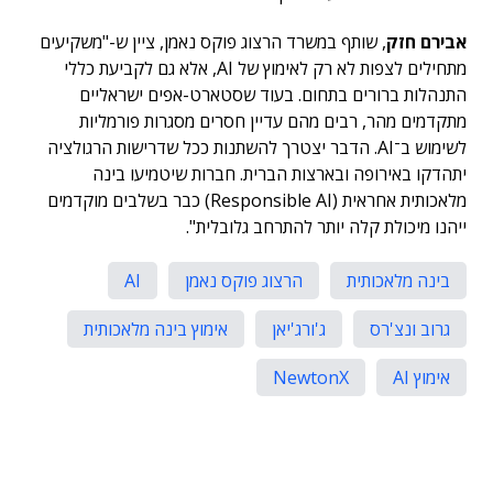
אבירם חזק
, שותף במשרד הרצוג פוקס נאמן, ציין ש-"משקיעים
מתחילים לצפות לא רק לאימוץ של AI, אלא גם לקביעת כללי
התנהלות ברורים בתחום. בעוד שסטארט-אפים ישראליים
מתקדמים מהר, רבים מהם עדיין חסרים מסגרות פורמליות
לשימוש ב־AI. הדבר יצטרך להשתנות ככל שדרישות הרגולציה
יתהדקו באירופה ובארצות הברית. חברות שיטמיעו בינה
מלאכותית אחראית (Responsible AI) כבר בשלבים מוקדמים
ייהנו מיכולת קלה יותר להתרחב גלובלית".
בינה מלאכותית
הרצוג פוקס נאמן
AI
גרוב ונצ'רס
ג'ורג'יאן
אימוץ בינה מלאכותית
אימוץ AI
NewtonX