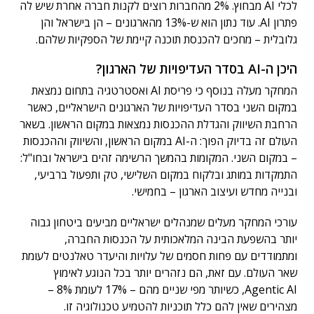
לכלי AI מבחוץ. 2% מהחברות רוצים לקנות חברה אחרת שיש לה
פתרון AI. עוד נתון הוא ש-13% מהארגונים – הן בישראל והן
גלובלית – מחכים להכנסת תוכנה קיימת של הספקיות שלהם.
היכן ה-AI בסדר העדיפויות של הארגון?
המחקר מעלה בנוסף כי פריסת AI ואסטרטגיה בתחום נמצאת
במקום השני בסדר העדיפויות של הארגונים הישראליים, כאשר
הרחבת השיווק והגדלת ההכנסות נמצאות במקום הראשון. בשאר
העולם זה בדיוק הפוך: ה-AI במקום הראשון, והשיווק וההכנסות
– במקום השני. המקומות בהמשך הרשימה זהים בישראל ובחו"ל:
התמקדות במותג ובלקוח במקום השלישי, טק ותפעול ברביעי,
ובנייה מחדש ועיצוב הארגון – בחמישי.
עורכי המחקר מעלים שמנהלים ישראליים מביעים ביטחון גבוה
יותר בהשפעת הבינה המלאכותית על הכנסות החברה,
ומתמודדים עם פחות חסמים של עלויות והיעדר טאלנטים לעומת
שאר העולם. עם זאת, הם נזהרים יותר בכל הנוגע לאימוץ
Agentic AI, כשיותר מפי שניים מהם – 17% לעומת 8% –
מצהירים שאין להם כלל תוכניות להטמיע טכנולוגיה זו.