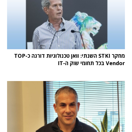
מחקר STKI השנתי: וואן טכנולוגיות דורגה כ-TOP
Vendor בכל תחומי שוק ה-IT