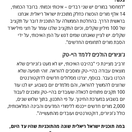
"למחסור במורים יש שני רבדים – איכותי וכמותי. ברובד הכמותי,
14 אלף מורים הוכשרו כחלק מתוכנית ישראל ריאלית. אנחנו
בראשית הדרך. בהחלטת הממשלה על התוכנית דובר על תקציב
של 100 מיליון שקלים, וכיום התקציב שלנו עומד על חצי מיליארד
שקלים. יש לציין שאנחנו שמים דגש על הפן האיכותי, על ידי
הסבת מורים לתחומים החדשים".
ג'וניורים הולכים ללמד היי-טק
זרביב מציינת כי "בהיבט האיכותי, יש לא מעט ג'וניורים שלא
מוצאים עבודה בהיי-טק ומוסבים להוראה. זוהי תופעה שלא
הכרנו בעבר. בנוסף, יצרנו מסלולים חדשים לדוקטורנטים
שרוצים להמשיך להוראה, והם מלמדים יום בשבוע. יש לנו עוד
100 תקנים פתוחים לכאלה שעובדים בהיי-טק ומוכנים לעבוד
יום בשבוע במערכת החינוך. על פי התכנון, בתוך שלוש שנים,
2,000 מורים חדשים ייכנסו ללימודי המדעים והבינה המלאכותית,
כולל ג'וניורים, דוקטורנטים ועובדים מהתעשייה".
במה תוכנית ישראל ריאלית שונה מהתוכניות שהיו עד היום,