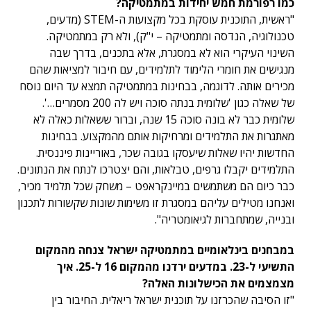
כמו רפורמת חמש יחידות במתמטיקה?
"ראשית, התוכנית עוסקת בכל מקצועות ה-STEM (מדעים,
טכנולוגיה, הנדסה ומתמטיקה – י"ק), ולא רק במתמטיקה.
השינוי העיקרי הוא לא במסגרת, אלא בתכנים, בדרך שבה
מנגישים את חומרי הלימוד לתלמידים, עם חיבור למציאות שהם
מכירים אותה. לדוגמה, בבחינות במתמטיקה תמצא עד היום נוסח
של שאלה כגון 'שלומית בנתה סוכה ויש לה 200 מסמרים…'.
שלומית כבר לא בונה סוכה 15 שנה, וברור ששאלות כאלה לא
מאתגרות את התלמידים ומרחיקות אותם מהמקצוע. בבחינות
החדשות יהיו שאלות שיעסקו בגובה שכר, באוריינות פיננסית.
התלמידים יקבלו גרפים, טבלאות, והם יצטרכו לנתח את הנתונים.
כבר כיום הם משתמשים במיינקראפט – משחק שכל תלמיד מכיר,
ואנחנו מטילים עליהם במסגרת זו משימות שונות שקשורות לתכנון
ובנייה, שמתחברות לגיאומטריה".
במבחנים בינלאומיים במתמטיקה ישראל צנחה מהמקום
התשיעי ל-23. במדעים ירדנו מהמקום 16 ל-25. איך
מצמצמים את הכישלונות האלה?
"זו הסיבה שהכרזנו על תוכנית ישראל ריאלית. החיבור בין