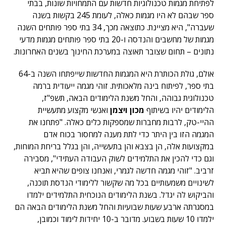
לפתיחת מגמות טכנולוגיות חדשות עם התמחויות שונות, בבתי
ספר שבהם לא היו מגמות כאלה, לעומת 245 בקשות בשנה
שעברה", היא מציינת. כתוצאה מכך, 34 בתי ספר פותחים השנה
מגמות של מחשבים והנדסה ו-20 בתי ספר פותחים מגמות מדעי
נתונים – תחום שצובר תאוצה במערכת החינוך בשנים האחרונות.
אולם, גולת הכותרת היא המגמות החדשות שייפתחו השנה ב-64
בתי ספר, לפיתוח בינה מלאכותית. זוהי מגמה ייעודית ברמה
טכנולוגית גבוהה, והחל משנת הלימודים הבאה, תשפ"ז,
הלימודים יהיו בשיתוף
מכון ויצמן
ואנשי מקצוע מתעשיית
ההיי-טק, לרבות מחברות שמספקות כלים כאלה. "פתחנו את
המגמה הזו בין היתר כדי לתת מענה למחסור בכוח אדם
במקצועות אלה, הן בצבא והן בתעשייה, והן בגלל בריחת המוחות,
וגם כדי להכין את התלמידים לשוק העבודה העתידי", מסבירה
זרביב. "זוהי מגמה חדשה לגמרי, ואנחנו צופים שהיא תביא
לשינויים משמעותיים בכל מה שקשור ללימודי הנדסת תוכנה,
והביקוש לה יגדל. בשנת הלימודים הנוכחית התלמידים ילמדו
במסגרתה ארבע שעות שבועיות והחל משנת הלימודים הבאה הם
ילמדו 10 שעות בשבוע. מדובר ב-10 יחידות לימוד וכמובן,