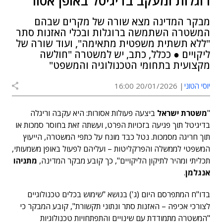
רוגלות ומעקב בדיגיטל באופן אסור"
מבקר המדינה מצא שורה של מקרים שבהם
המשטרה השתמשה ברוגלות ובכלי האזנות סתר
"ללא תשתית משפטית מתאימה", ועוד שורה של
ליקויים ● ככלל, כתב, יש למשטרה "חולשה
מקצועית בתחומי הטכנולוגיה והמשפט"
יוסי הטוני
20/01/2026 16:00
"
משטרת ישראל
ביצעה פעולות אסורות: היא עקבה וריגלה
בדיגיטל תוך פגיעה בזכויות הפרט, ועשתה זאת בחוסר סמכות או
תוך חריגה מסמכות. נטל כבד מונח על כתפי המשטרה, הייעוץ
המשפטי לממשלה והפרקליטות – ועליהם לפעול באופן משמעותי,
תכליתי ומהיר לתיקון הליקויים", כך קובע מבקר המדינה,
מתניהו
אנגלמן
.
בדו"ח המתפרסם היום (ג') בנושא "שימוש בכלים טכנולוגיים
לצורכי אכיפה – האזנות סתר ונתוני תקשורת", קובע המבקר כי
"המשטרה מתמודדת עם שינויים והתפתחויות טכנולוגיות