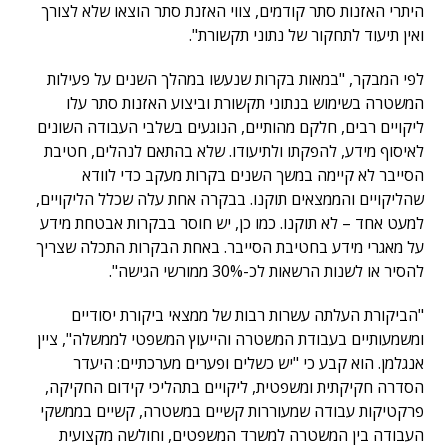
היתרי האזנות סתר קודמים, צווי האזנת סתר הוצאו שלא לצורך
ואין תיעוד לתחקור של נתוני תקשורת".
לפי המבקר, "במאות בקרות שנעשו במהלך השנים על פעילות
המשטרה בשימוש בנתוני תקשורת וביצוע האזנות סתר עלו
ליקויים רבים, חלקם מהותיים, הנוגעים בשלבי העבודה השונים
לאיסוף מידע, להפקתו ולתיעודו. שלא בהתאם לנהלים, חטיבת
הסייבר לא קיימה במשך השנים בקרות מעקב כדי לוודא
שהליקויים והממצאים תוקנו. בבקרה אחת עלה שכלל הליקויים,
למעט אחד – לא תוקנו. כמו כן, יש חוסר בבקרות אבטחת מידע
על מאגרי מידע בחטיבת הסייבר. באחת הבקרות התכלה שצריך
להסיר או לשנות הרשאות לכ-30% ממורשי הגישה".
"הביקורת העלתה עשרות רבות של ממצאי ביקורת יסודיים
ומשמעותיים בעבודת המשטרה והייעוץ המשפטי לממשלה", ציין
אנגלמן. הוא קבע כי "יש כשלים ופערים מערכתיים: היעדר
הסדרה חקיקתית ומשפטית, ליקויים בתהליכי קידום החקיקה,
פרקטיקות עבודה שמעוררות קשיים במשטרה, קשיים בממשקי
העבודה בין המשטרה למשרד המשפטים, וחולשה מקצועית