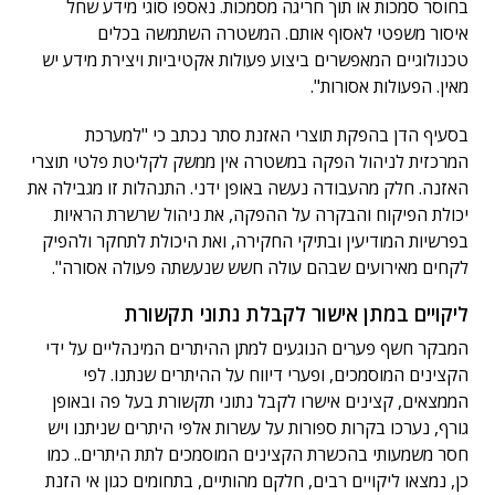
בחוסר סמכות או תוך חריגה מסמכות. נאספו סוגי מידע שחל
איסור משפטי לאסוף אותם. המשטרה השתמשה בכלים
טכנולוגיים המאפשרים ביצוע פעולות אקטיביות ויצירת מידע יש
מאין. הפעולות אסורות".
בסעיף הדן בהפקת תוצרי האזנת סתר נכתב כי "למערכת
המרכזית לניהול הפקה במשטרה אין ממשק לקליטת פלטי תוצרי
האזנה. חלק מהעבודה נעשה באופן ידני. התנהלות זו מגבילה את
יכולת הפיקוח והבקרה על ההפקה, את ניהול שרשרת הראיות
בפרשיות המודיעין ובתיקי החקירה, ואת היכולת לתחקר ולהפיק
לקחים מאירועים שבהם עולה חשש שנעשתה פעולה אסורה".
ליקויים במתן אישור לקבלת נתוני תקשורת
המבקר חשף פערים הנוגעים למתן ההיתרים המינהליים על ידי
הקצינים המוסמכים, ופערי דיווח על ההיתרים שנתנו. לפי
הממצאים, קצינים אישרו לקבל נתוני תקשורת בעל פה ובאופן
גורף, נערכו בקרות ספורות על עשרות אלפי היתרים שניתנו ויש
חסר משמעותי בהכשרת הקצינים המוסמכים לתת היתרים.. כמו
כן, נמצאו ליקויים רבים, חלקם מהותיים, בתחומים כגון אי הזנת