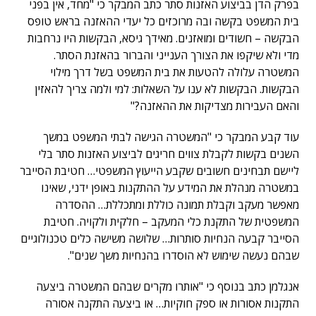
בפרק הדן בביצוע האזנות סתר כתב המבקר כי "מחד, אין בפני
בית המשפט בקשה ובה מרוכזים כל יעדי ההאזנה בראש טופס
הבקשה – חשודים ומואזנים. מאידך גיסא, הבקשות היו נרחבות
מדי ולא שיקפו את הצורך הענייני והברור בהאזנת הסתר.
המשטרה עלולה להטעות את בית המשפט בשל דרך מילוי
הבקשות. הבקשות לא ענו על השאלות: למי ולמה צריך להאזין
והאם העבירות מצדיקות את ההאזנה?"
עוד קבע המבקר כי "המשטרה הגישה לבתי המשפט במשך
השנים בקשות לקבלת צווים חריגים לביצוע האזנות סתר בלי
ליישם תבחינים חשובים שקבע הייעוץ המשפטי… חטיבת הסייבר
במשטרה מנהלת את המידע על ההתקנות באופן ידני, שאינו
מאפשר מעקב וקבלת תמונה כוללת ומתכללת… ההסדרה
המשפטית של התקנת כלי המעקב – חלקית ולקויה. חטיבת
הסייבר קבעה הנחיות סותרות… שלושה משישה כלים טכנולוגיים
שבהם נעשה שימוש לא הוסדרו בהנחיות משך שנים".
אנגלמן כתב בנוסף כי "אותרו מקרים שבהם המשטרה ביצעה
התקנות אסורות או ספק חוקיות… או ביצעה התקנה אסורה