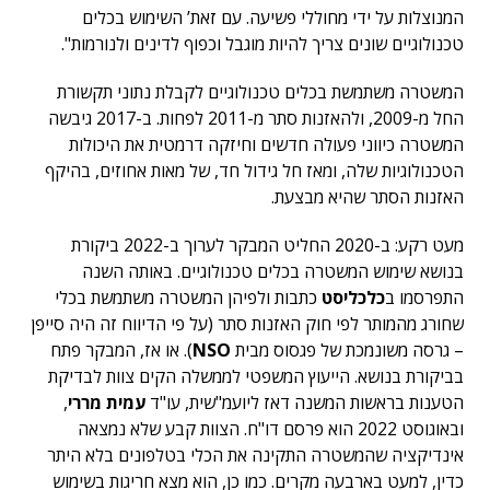
המנוצלות על ידי מחוללי פשיעה. עם זאת’ השימוש בכלים
טכנולוגיים שונים צריך להיות מוגבל וכפוף לדינים ולנורמות".
המשטרה משתמשת בכלים טכנולוגיים לקבלת נתוני תקשורת
החל מ-2009, ולהאזנות סתר מ-2011 לפחות. ב-2017 גיבשה
המשטרה כיווני פעולה חדשים וחיזקה דרמטית את היכולות
הטכנולוגיות שלה, ומאז חל גידול חד, של מאות אחוזים, בהיקף
האזנות הסתר שהיא מבצעת.
מעט רקע: ב-2020 החליט המבקר לערוך ב-2022 ביקורת
בנושא שימוש המשטרה בכלים טכנולוגיים. באותה השנה
התפרסמו ב
כלכליסט
כתבות ולפיהן המשטרה משתמשת בכלי
שחורג מהמותר לפי חוק האזנות סתר (על פי הדיווח זה היה סייפן
– גרסה משונמכת של פגסוס מבית
NSO
). או אז, המבקר פתח
בביקורת בנושא. הייעוץ המשפטי לממשלה הקים צוות לבדיקת
הטענות בראשות המשנה דאז ליועמ"שית, עו"ד
עמית מררי
,
ובאוגוסט 2022 הוא פרסם דו"ח. הצוות קבע שלא נמצאה
אינדיקציה שהמשטרה התקינה את הכלי בטלפונים בלא היתר
כדין, למעט בארבעה מקרים. כמו כן, הוא מצא חריגות בשימוש