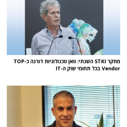
מחקר STKI השנתי: וואן טכנולוגיות דורגה כ-TOP
Vendor בכל תחומי שוק ה-IT