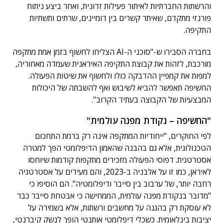
והרשתות החברתיות לאיתור פעילות זדונית, ואחר ביצע ניתוח
פורנזי מתקדם, שאיתר קשרים בין דומיינים, שרתים ותשתיות
התקיפה.
בחברה הסבירו ש-"סוכני ה-AI הצליחו לחשוף בזמן אמת מתקפה
מורכבת, לזהות את קבוצת התקיפה האיראנית שעמדה מאחוריה,
למפות את קמפיין ההדבקה כולו ולחשוף את שיטות הפעולה.
החשיפה תאפשר להביא לשיבוש ואף להשבתה של היכולות
המבצעיות של הקבוצה בעתיד הקרוב".
"החשיפה – נקודת מפנה עולמית"
לפי החוקרים, "ייחודיות המתקפה אינה רק ברמת התחכום
הטכנולוגית, אלא גם בהבנה שהאמון הדיפלומטי הפך למטרה
אסטרטגית. דפוסי הפעולה מזכירים מתקפות קודמות שיוחסו
לאיראן, כמו זו על אלבניה ב-2023, והם מעידים על אסטרטגיה
רחבה יותר, של ערבוב בין סייבר ודיפלומטיה". הם הוסיפו כי
"מדובר בנקודת מפנה עולמית, הממחישה כי אבטחת סייבר כבר
לא עוסקת רק בהגנה על מחשבים ורשתות, אלא בשמירה על
יציבות בינלאומית. כשכלי דיפלומטי אותנטי הופך לנשק קיברנטי,