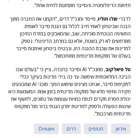
חזיתות הדיפלומטיה והסייבר מתמזגות לחזית אחת".
לדברי
שלו חוליו
, מייסד ומנכ"ל דרים, "הקמנו את החברה מתוך
הבנה שביטחון לאומי חייב לכלול גם הגנת סייבר לאומית.
החשיפה הנוכחית מוכיחה, שוב, שהמאבקים במזרח התיכון
מתרחשים לא רק בשטח, אלא גם במרחב הדיגיטלי. נספק
למדינות את שכבת ההגנה הזו, ונבטיח ביטחון ואיתנות סייבר
בעולם של מתקפות מדינתיות מתוחכמות".
טל פיאלקוב
, סמנכ"ל AI וסייבר בחברה, ציין כי "בעולם שבו
הבינה המלאכותית שימשה עד כה בידי מדינות בעיקר ככלי
לתקיפות סייבר, אנחנו מציגים שימוש הפוך: סוכני AI שמבצעים
חקירה ומיפוי מלא של מתקפה מדינתית בזמן אמת. המשמעות היא
יכולת חסרת תקדים לנתח כמויות עצומות של נתונים, לחשוף את
שיטות הפעולה ולספק למדינות יתרון הגנתי ברור מול מתקפות
מדינתיות מורכבות".
איראן
חטופים
דרים
Dream