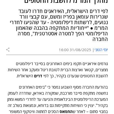
מהלך המו"מ להשבת החטופים
לפי דרים הישראלית, האיראנים חדרו לעובד
שגרירות עומאן בפריז ומשם, עם קבצי וורד
נגועים, לרשתות דיפלומטיה - עד שהגיעו לחדרי
המו"מ ● "ייחודיות המתקפה בהבנה שהאמון
הדיפלומטי הפך למטרה אסטרטגית", מסרה
החברה
יוסי הטוני
31/08/2025 16:00
גורמים איראניים תקפו בימים האחרונים בסייבר דיפלומטים
ממצרים, קטאר וארצות הברית לטובת ריגול ומעקב אחר השיחות
להשבת החטופים שנערכו בקהיר, כך לפי
דרים
הישראלית.
בהודעת החברה מסוף השבוע נמסר כי "בימים האחרונים
נחשפה מתקפת סייבר מורכבת, שמקורה באיראן, שחדרה לעומק
המערכת הדיפלומטית הבינלאומית והגיעה עד לחדרי המשא ומתן
בקהיר". יצוין כי השיחות מתקיימות גם בדוחא, ונמצאות בשלב זה
במבוי סתום – לאחר ש
החמאס
הסכים למתווה וויטקוף המשופר