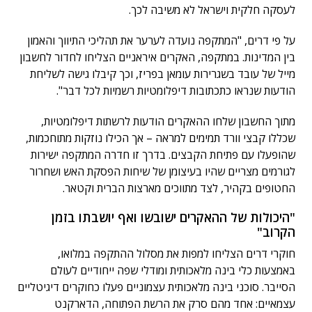
לעסקה חלקית וישראל לא משיבה לכך.
על פי דרים, "המתקפה נועדה לערער את תהליכי התיווך והאמון
בין המדינות. במתקפה, האקרים איראניים הצליחו לחדור לחשבון
מייל של עובד בשגרירות עומאן בפריז, וכך קיבלו גישה לשליחת
הודעות שנראו כתכתובות דיפלומטיות רשמיות לכל דבר".
מתוך החשבון שלחו ההאקרים הודעות לרשתות דיפלומטיות,
שכללו קבצי וורד תמימים למראה – אך הכילו נוזקות מתוחכמות,
שהופעלו עם פתיחת הקבצים. בדרך זו חדרה המתקפה ישירות
לגורמים מצריים שהיו בעיצומן של שיחות הפסקת האש ושחרור
החטופים בקהיר, לצד מתווכים מארצות הברית וקטאר.
"היכולות של ההאקרים ישובשו ואף יושבתו בזמן
הקרוב"
חוקרי דרים הצליחו למפות את מסלול ההתקפה במלואו,
באמצעות כלי בינה מלאכותית ומודלי שפה ייחודיים לעולם
הסייבר. סוכני בינה מלאכותית עצמוניים פעלו כחוקרים דיגיטליים
עצמאיים: אחד מהם סרק את הרשת הפתוחה, הדארקנט