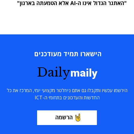
"האתגר הגדול אינו ה-AI אלא הטמעתה בארגון"
הישארו תמיד מעודכנים
Daily
maily
הירשמו עכשיו ותקבלו גם אתם ניוזלטר מקצועי יומי, המרכז את כל
החדשות והעדכונים בתחומי ה-ICT
הרשמה