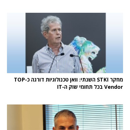
מחקר STKI השנתי: וואן טכנולוגיות דורגה כ-TOP
Vendor בכל תחומי שוק ה-IT