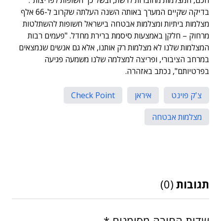
חכם, המצלמות מחוברות לרשת, ובשל כך חשופות לפריצות".
בדיקה שקיים המערך באותה השנה העלתה שקרוב ל-66 אלף
מצלמות ביתיות ומצלמות אבטחה בישראל חשופות להשתלטות
מרחוק – חלקן באמצעות סיסמת ברירת מחדל. "פעמים רבות
המצלמות שלנו לא מצלמות רק אותנו, אלא גם אנשים שנמצאים
במרחב הציבורי, ופריצה למצלמה שלנו משמעה פגיעה
בפרטיותם", נכתב באזהרה.
צ'ק פוינט
איראן
Check Point
מצלמות אבטחה
תגובות
(0)
שדות החובה מסומנים
*