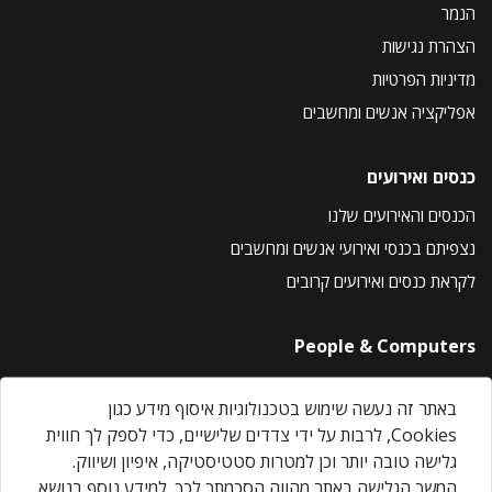
הנמר
הצהרת נגישות
מדיניות הפרטיות
אפליקציה אנשים ומחשבים
כנסים ואירועים
הכנסים והאירועים שלנו
נצפיתם בכנסי ואירועי אנשים ומחשבים
לקראת כנסים ואירועים קרובים
People & Computers
About Us
באתר זה נעשה שימוש בטכנולוגיות איסוף מידע כגון
Privacy Policy
Cookies, לרבות על ידי צדדים שלישיים, כדי לספק לך חווית
Contact Us
גלישה טובה יותר וכן למטרות סטטיסטיקה, איפיון ושיווק.
Our Events
המשך הגלישה באתר מהווה הסכמתך לכך. למידע נוסף בנושא