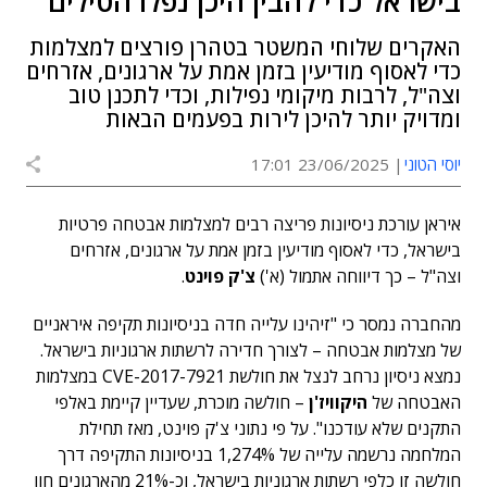
בישראל כדי להבין היכן נפלו הטילים
האקרים שלוחי המשטר בטהרן פורצים למצלמות
כדי לאסוף מודיעין בזמן אמת על ארגונים, אזרחים
וצה"ל, לרבות מיקומי נפילות, וכדי לתכנן טוב
ומדויק יותר להיכן לירות בפעמים הבאות
יוסי הטוני
23/06/2025 17:01
איראן עורכת ניסיונות פריצה רבים למצלמות אבטחה פרטיות
בישראל, כדי לאסוף מודיעין בזמן אמת על ארגונים, אזרחים
וצה"ל – כך דיווחה אתמול (א')
צ'ק פוינט
.
מהחברה נמסר כי "זיהינו עלייה חדה בניסיונות תקיפה איראניים
של מצלמות אבטחה – לצורך חדירה לרשתות ארגוניות בישראל.
נמצא ניסיון נרחב לנצל את חולשת CVE-2017-7921 במצלמות
האבטחה של
היקוויז'ן
– חולשה מוכרת, שעדיין קיימת באלפי
התקנים שלא עודכנו". על פי נתוני צ'ק פוינט, מאז תחילת
המלחמה נרשמה עלייה של 1,274% בניסיונות התקיפה דרך
חולשה זו כלפי רשתות ארגוניות בישראל, וכ-21% מהארגונים חוו