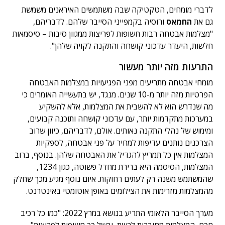
לדברי מומחים, הטקטיקה שבה משתמשים האיראנים משמשת
גם את
החמאס
ורוסיה בקמפייני הסייבר שלהם. לדבריהם,
"מצלמות אבטחה רבות חשופות לפריצות ממגוון סיבות – סיסמאות
חלשות, היעדר עדכוני קושחה והתקנה לקויה שלהן".
התרעות מזה יותר מעשור
מומחי אבטחה מתריעים מפני הפגיעויות במצלמות האבטחה
הפרטיות מזה יותר מ-10 שנים. מנגד, יש בתעשייה האומרים כי
מה שנדרש הוא לא להשבית את המצלמות, אלא להשקיע
במערכות מתקדמות יותר, עם עדכוני קושחה ותוכנה קבועים,
ומימוש של נהלי התקנה נאותים. אולם, לדבריהם, כיוון שרוב
הצרכנים נותנים עדיפות למחיר על פני אבטחה, לספקיות
המצלמות אין כל תמריץ להגדיל את האבטחה שלהן. בנוסף, ברוב
המצלמות, הסיסמה היא ברירת מחדל פשוטה, כגון 1234,
שהמשתמש משנה רק לעתים רחוקות. איום נוסף מגיע מכך שחלק
מהמצלמות מזרימות את הצילומים באופן אוטומטי באינטרנט.
מערך הסייבר הלאומי התריע בנושא במרץ 2022: "כמו כל רכיב