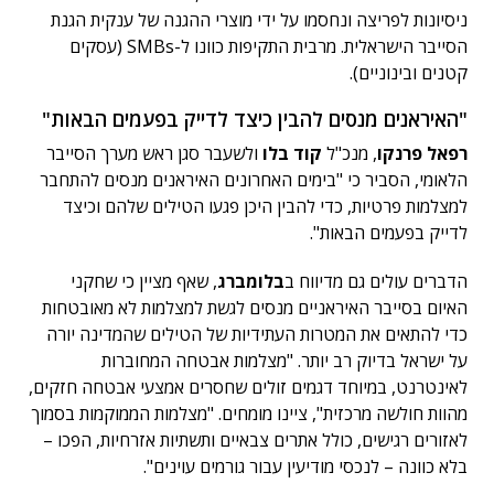
ניסיונות לפריצה ונחסמו על ידי מוצרי ההגנה של ענקית הגנת
הסייבר הישראלית. מרבית התקיפות כוונו ל-SMBs (עסקים
קטנים ובינוניים).
"האיראנים מנסים להבין כיצד לדייק בפעמים הבאות"
רפאל פרנקו
, מנכ"ל
קוד בלו
ולשעבר סגן ראש מערך הסייבר
הלאומי, הסביר כי "בימים האחרונים האיראנים מנסים להתחבר
למצלמות פרטיות, כדי להבין היכן פגעו הטילים שלהם וכיצד
לדייק בפעמים הבאות".
הדברים עולים גם מדיווח ב
בלומברג
, שאף מציין כי שחקני
האיום בסייבר האיראניים מנסים לגשת למצלמות לא מאובטחות
כדי להתאים את המטרות העתידיות של הטילים שהמדינה יורה
על ישראל בדיוק רב יותר. "מצלמות אבטחה המחוברות
לאינטרנט, במיוחד דגמים זולים שחסרים אמצעי אבטחה חזקים,
מהוות חולשה מרכזית", ציינו מומחים. "מצלמות הממוקמות בסמוך
לאזורים רגישים, כולל אתרים צבאיים ותשתיות אזרחיות, הפכו –
בלא כוונה – לנכסי מודיעין עבור גורמים עוינים".