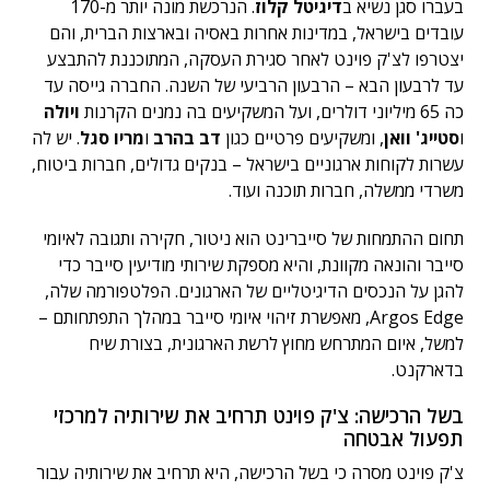
בעברו סגן נשיא ב
דיגיטל קלוז
. הנרכשת מונה יותר מ-170
עובדים בישראל, במדינות אחרות באסיה ובארצות הברית, והם
יצטרפו לצ'ק פוינט לאחר סגירת העסקה, המתוכננת להתבצע
עד לרבעון הבא – הרבעון הרביעי של השנה. החברה גייסה עד
כה 65 מיליוני דולרים, ועל המשקיעים בה נמנים הקרנות
ויולה
ו
סטייג' וואן
, ומשקיעים פרטיים כגון
דב בהרב
ו
מריו סגל
. יש לה
עשרות לקוחות ארגוניים בישראל – בנקים גדולים, חברות ביטוח,
משרדי ממשלה, חברות תוכנה ועוד.
תחום ההתמחות של סייברינט הוא ניטור, חקירה ותגובה לאיומי
סייבר והונאה מקוונת, והיא מספקת שירותי מודיעין סייבר כדי
להגן על הנכסים הדיגיטליים של הארגונים. הפלטפורמה שלה,
Argos Edge, מאפשרת זיהוי איומי סייבר במהלך התפתחותם –
למשל, איום המתרחש מחוץ לרשת הארגונית, בצורת שיח
בדארקנט.
בשל הרכישה: צ'ק פוינט תרחיב את שירותיה למרכזי
תפעול אבטחה
צ'ק פוינט מסרה כי בשל הרכישה, היא תרחיב את שירותיה עבור