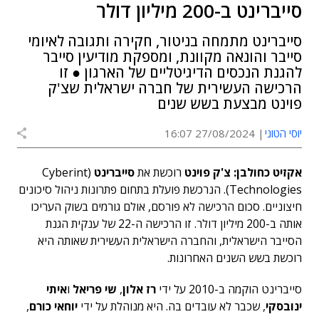
סייברינט ב-200 מיליון דולר
סייברינט מתמחה בניטור, חקירה ותגובה לאיומי
סייבר והונאה מקוונת, ומספקת מודיעין סייבר
להגנת הנכסים הדיגיטליים של הארגון ● זו
הרכישה העשירית של חברה ישראלית שצ'ק
פוינט מבצעת בשש שנים
יוסי הטוני
27/08/2024 16:07
אקזיט כחולבן: צ'ק פוינט
רוכשת את
סייברינט
(Cyberint
Technologies). הנרכשת פועלת בתחום פתרונות ניהול סיכונים
חיצוניים. סכום הרכישה לא פורסם, אולם גורמים בשוק העריכו
אותה ב-200 מיליון דולר. זו הרכישה ה-22 של ענקית הגנת
הסייבר הישראלית, והחברה הישראלית העשירית שאותה היא
רוכשת בשש השנים האחרונות.
סייברינט הוקמה ב-2010 על ידי
רז אלון
,
שי פריאל
ו
איתי
ינובסקי
, שכבר לא עובדים בה. היא מנוהלת על ידי
יוחאי כורם
,