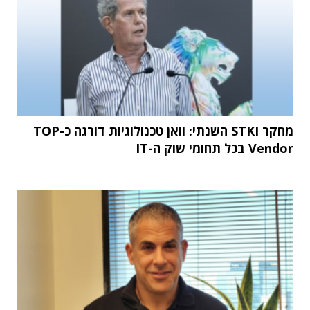
מחקר STKI השנתי: וואן טכנולוגיות דורגה כ-TOP
Vendor בכל תחומי שוק ה-IT