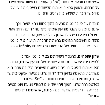
אנשי מרכז תפעול אבטחה (SoC), העוסקים באיתור איומי סייבר
על חברות, ובאופן ספציפי איומים הקשורים באיסוף מודיעין על
מידע של חברות ושימוש בו לצרכים זדוניים.
מוצריה של סייברינט מוטמעים בתוך פחות מחצי שעה, וכך
ארגונים יכולים לקבל מודיעין איכותי ופתרונות להתמודדות: זיהוי
וטיפול במידע רגיש של הארגון שדלף לרשת, הסרת אתרים
מתחזים וחשבונות מזויפים ברשתות החברתיות ועוד. צ'ק פוינט
תשלב את פתרונותיה של הנרכשת בפלטפורמת Infinity שלה.
שרון שוסהיים
, סמנכ"ל השירותים בצ'ק פוינט, אמר כי
"לסייברינט יש ארכיטקטורה ייחודית של מודיעין איומים, הגנה
מפני איומים דיגיטליים וניהול משטח האיומים מנקודה אחת. היא
משתלבת ומתאימה באופן מלא לחזון שלנו למניעה אפקטיבית של
איומים, ומרחיבה את יכולותינו בתחום ה-SoC. שילובה
בפלטפורמה שלנו יהפוך זיהוי של איום לצעדי מניעה אוטומטיים,
ובכך יעצור תקיפות שמקורן במידע גנוב, או איומים חיצוניים
אחרים".