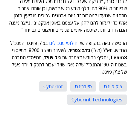
לדברי כורם, "בדיקה שערכנו על חברות מכל העולם מעלה
שביותר מ-90% מהן דלף מידע רגיש לרשת, וכן אותרו אתרים
מתחזים שנועדו למטרות זדוניות. ארגונים צריכים מודיעין בזמן
אמת כדי לעזור להם להגן על עצמם באופן אפקטיבי. נייצר מענה
הגנה רחב יותר, שיכסה איומים פנימיים וחיצוניים גם יחד".
הרכישה באה בתקופה של
חילופי מנכ"לים
בצ'ק פוינט: המנכ"ל
החדש, תא"ל (מיל')
נדב צפריר
, לשעבר מפקד 8200 וממייסדי
Team8
, יחליף בחודש דצמבר את
גיל שויד
, ממייסדי החברה
בשנות ה-90' והמנכ"ל שלה מאז. שויד יעבור לתפקיד יו"ר פעיל
של צ'ק פוינט.
צ'ק פוינט
סייברינט
CyberInt
Cyberint Technologies