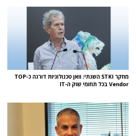
מחקר STKI השנתי: וואן טכנולוגיות דורגה כ-TOP
Vendor בכל תחומי שוק ה-IT