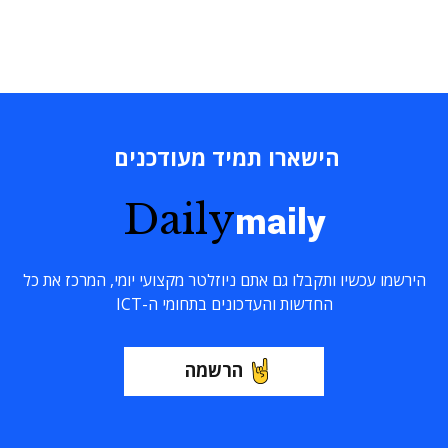
הישארו תמיד מעודכנים
Daily
maily
הירשמו עכשיו ותקבלו גם אתם ניוזלטר מקצועי יומי, המרכז את כל
החדשות והעדכונים בתחומי ה-ICT
הרשמה