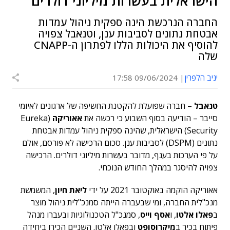
הישראלית בעשרות מיליוני דולרים
החברה הנרכשת הינה ספקית ניהול עמדות
אבטחת נתונים לסביבות ענן, וטנאבל צפויה
להוסיף את היכולות הללו לפתרון ה-CNAPP
שלה
יניב הלפרין
09/06/2024 17:58
טנאבל
– חברה שפועלת להקטנת החשיפה של ארגונים לאיומי
סייבר – הודיעה בסוף השבוע כי רכשה את
אאוריקה
(Eureka
Security) הישראלית, שהינה ספקית ניהול עמדות אבטחת
נתונים (DSPM) לסביבות ענן. סכום הרכישה לא פורסם, אולם
על פי הערכות בענף, מדובר בעשרות מיליוני דולרים. הרכישה
צפויה להיסגר במהלך החודש הנוכחי.
אאוריקה הוקמה באוקטובר 2021 על ידי
ליאת חיון
, המשמשת
מנכ"לית החברה, ומי שבעברה הייתה סמנכ"לית ניהול מוצר
ב
פאלו אלטו
, ו
אסף וייס
, סמנכ"ל הטכנולוגיות ובעברו מנהל
פיתוח בכיר ב
מיקרוסופט
ובפאלו אלטו. השניים הכירו ביחידה