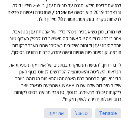
למניעת דליפת מידע והגנה על סביבות ענן, ב-265 מיליון דולר,
ובדצמבר 2019 היא רכשה את
אינדג'י
, שמנטרת ניסיונות פריצה
לרשתות בקרה בזמן אמת, תמורת 78 מיליון דולר.
שי מורג
, סגן נשיא בכיר ומנהל כללי של אבטחת ענן בטנאבל,
אמר כי "הטכנולוגיה של אאוריקה תאפשר לנו לספק תעדוף טוב
יותר לסיכוני ענן ולזהות 'שילובים רעילים' שהם מעבר לנקודות
תורפה, קונפיגורציות שגויות וגישה יתרה, לרבות נתונים בסיכון".
לדברי חיון, "הגישה הממוקדת בנתונים של אאוריקה מספקת את
הנראות, השליטה והאוטומציה הנדרשים לניווט בנוף הענן
הדינמי, תוך הבטחת רמת האבטחה והתאימות הגבוהה ביותר.
שילוב היכולות שלנו עם ה-CNAPP שמציעה טנאבל יוצר
ללקוחות יכולת מרשימה. בנוסף, טנאבל מביאה בסיס לקוחות
רחב ויכולות חדירה לשוק חזקות".
Tenable
טנאבל
אאוריקה