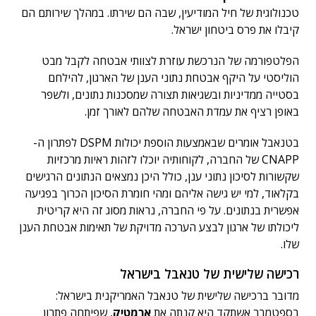
טכנולוגית של חיל המודיעין, שבה הם שירתו. במהלך שירותם הם
קיבלו את פרס ביטחון ישראל.
הפלטפורמה של הנרכשת עוזרת לצוותי אבטחה לקבל מבט
הוליסטי על היקף אבטחת נתוני הענן של הארגון, להילחם
בסטייה ממדיניות ובשגיאות תצורה שמסכנות נתונים, ולשפר
באופן רציף את עמדת האבטחה שלהם לאורך זמן.
בטנאבל אומרים שבאמצעות הוספת יכולות DSPM לפתרון ה-
CNAPP של החברה, לקוחותיה יוכלו לזהות ראיות מרכזיות
שקשורות לסיכון נתוני ענן, כולל היכן נמצאים הנתונים הרגישים
בקלאוד, למי יש גישה אליהם ומהי חומרת הסיכון הכרוך בפגיעה
אפשרית בנתונים. על פי החברה, נראות מסוג זה היא קריטית
ליכולתו של ארגון לבצע הערכה מדויקת של תאימות אבטחת הענן
שלו.
רכישה שלישית של טנאבל בישראל
מדובר ברכישה שלישית של טנאבל האמריקנית בישראל:
בספטמבר אשתקד היא קנתה את
ארמטיק
, שפיתחה פתרון