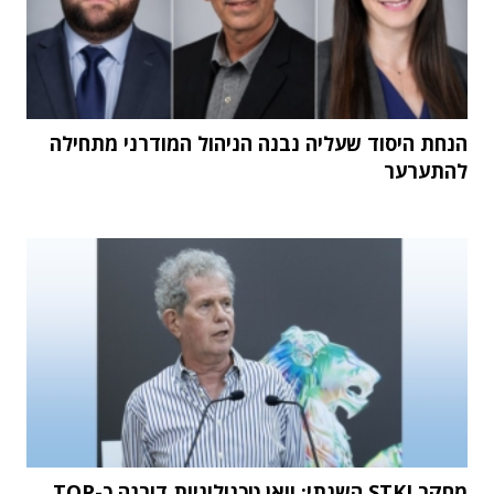
הנחת היסוד שעליה נבנה הניהול המודרני מתחילה
להתערער
מחקר STKI השנתי: וואן טכנולוגיות דורגה כ-TOP