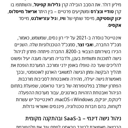
מיליון דולר. את הסבב הובילה קרן
גלילות קפיטל
, והשתתפו בו
קרן
טודיי ונצ'רס
ומשקיעים פרטיים – בין היתר
אריאל מייסלוס
,
ינון קוסטיקה
, מייסד שותף של
וויז
, ו
גיל עזריאלנט
, מייסד
אקסיס
.
אינטייטל נוסדה ב-2021 על ידי רון נסים, שמשמש, כאמור,
מנכ"ל החברה, ו
אבי זצר
, סמנכ"ל הטכנולוגיות שלה. השניים
הכירו בשירותם הצבאי ב-8200. החברה פיתחה פתרון לניהול
גישה לתוכנות ותשתיות בענן, ולדבריה מציעה מענה יעיל ופשוט
להליכים שעד כה טופלו באופן ידני ומורכב. המערכת הופכת את
תהליך הבקשה ומתן הגישה למשאבי הארגון לאוטומטי, ובכך
מאפשרת גישה יעילה, מהירה ומאובטחת לסביבות מורכבות.
הפתרון ישתלב בפלטפורמה של ביונד טראסט, שפועלת בתחום
הניהול ואבטחת הזהויות בארגונים, עבור מערכות ההפעלה
לינוקס, יוניקס, Windows ו-macOS. לאינטייטל יש עשרות
לקוחות, בהם חברות טכנולוגיה, פיננסים ואשראי גדולות.
ניהול גישה דינמי – ב-SaaS ובהתקנה מקומית
הרכישה מאפשרת לביונד טראסט לפתח עוד את פלטפורמת