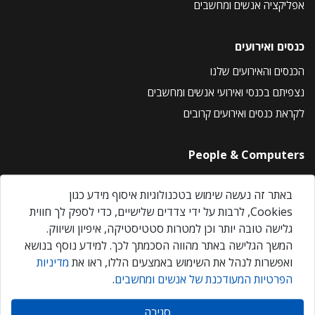
אפליקציה אנשים ומחשבים
כנסים ואירועים
הכנסים והאירועים שלנו
נצפיתם בכנסי ואירועי אנשים ומחשבים
לקראת כנסים ואירועים קרובים
People & Computers
About Us
באתר זה נעשה שימוש בטכנולוגיות איסוף מידע כגון
Privacy Policy
Cookies, לרבות על ידי צדדים שלישיים, כדי לספק לך חווית
Contact Us
גלישה טובה יותר וכן למטרות סטטיסטיקה, איפיון ושיווק.
Our Events
המשך הגלישה באתר מהווה הסכמתך לכך. למידע נוסף בנושא
ואפשרות לנהל את השימוש באמצעים הללו, ראו את
מדיניות
הפרטיות המעודכנת של אנשים ומחשבים
.
אנשים ומחשבים © 2026 – כל הזכויות שמורות
סגירה