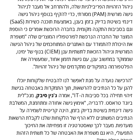
ניהול הזהויות הפריבילגיות שלה, ולהתרחב אל מעבר לניהול
גישה מורשית (PAM) מסורתי, כדי להקיף בנוסף ניהול גישה
דינמי בשיטת בדיוק בזמן בענן, באמצעות תוכנה כשירות (SaaS)
וגם בסביבות התקנה מקומית. בחברה הרוכשת אומרים כי הוספת
המוצר של החברה הנרכשת לפורטפוליו המוצרים שלה "משפרת
את היכולת להתמודד עם האתגרים המתוחכמים של ניהול הגישה
המורשית וניהול הזכאות לתשתיות ענן (CIEM) בנוף של ימינו,
שממוקד במחשוב ענן, עם גישת תזמון אחוד, שמעשירה את
הפלטפורמה בתפקודים מתקדמים של ניהול זהויות".
"הרכישה נועדה על מנת לאפשר לנו להבטיח שלקוחות יוכלו
להגן על כל הנתיבים להרשאות, תוך התמקדות באבטחה בגישת
זיהוי תחילה בכל סביבות ה-IT", אמרה
ג'נין סיבק
, מנכ"לית
ביונד טראסט. לדבריה, "אימוץ גישה אחודה ומתוזמנת, המשלבת
גישה דינמית בשיטת בדיוק בזמן, הינה קריטית לשמירה על
הנתיבים המשתנים ללא הרף של הלקוחות שלנו לקבלת הרשאות
מועדפות. מעבר לכך שאסטרטגיה זו מפחיתה את החיכוך
התפעולי, היא גם משפרת את האבטחה של כל תשתית הזהות