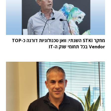
מחקר STKI השנתי: וואן טכנולוגיות דורגה כ-TOP
Vendor בכל תחומי שוק ה-IT