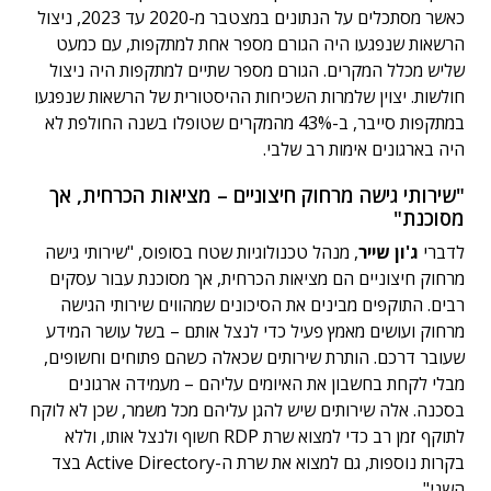
כאשר מסתכלים על הנתונים במצטבר מ-2020 עד 2023, ניצול
הרשאות שנפגעו היה הגורם מספר אחת למתקפות, עם כמעט
שליש מכלל המקרים. הגורם מספר שתיים למתקפות היה ניצול
חולשות. יצוין שלמרות השכיחות ההיסטורית של הרשאות שנפגעו
במתקפות סייבר, ב-43% מהמקרים שטופלו בשנה החולפת לא
היה בארגונים אימות רב שלבי.
"שירותי גישה מרחוק חיצוניים – מציאות הכרחית, אך
מסוכנת"
לדברי
ג'ון שייר
, מנהל טכנולוגיות שטח בסופוס, "שירותי גישה
מרחוק חיצוניים הם מציאות הכרחית, אך מסוכנת עבור עסקים
רבים. התוקפים מבינים את הסיכונים שמהווים שירותי הגישה
מרחוק ועושים מאמץ פעיל כדי לנצל אותם – בשל עושר המידע
שעובר דרכם. הותרת שירותים שכאלה כשהם פתוחים וחשופים,
מבלי לקחת בחשבון את האיומים עליהם – מעמידה ארגונים
בסכנה. אלה שירותים שיש להגן עליהם מכל משמר, שכן לא לוקח
לתוקף זמן רב כדי למצוא שרת RDP חשוף ולנצל אותו, וללא
בקרות נוספות, גם למצוא את שרת ה-Active Directory בצד
השני".