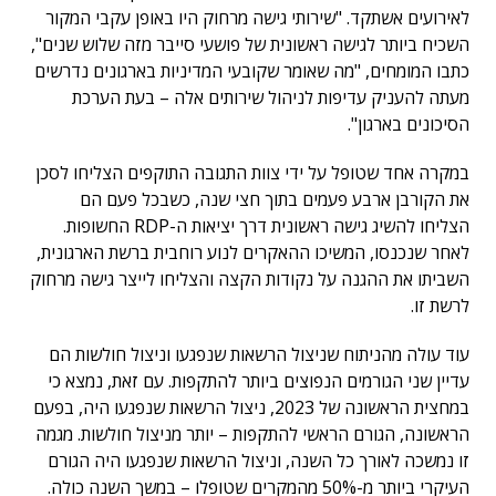
לאירועים אשתקד. "שירותי גישה מרחוק היו באופן עקבי המקור
השכיח ביותר לגישה ראשונית של פושעי סייבר מזה שלוש שנים",
כתבו המומחים, "מה שאומר שקובעי המדיניות בארגונים נדרשים
מעתה להעניק עדיפות לניהול שירותים אלה – בעת הערכת
הסיכונים בארגון".
במקרה אחד שטופל על ידי צוות התגובה התוקפים הצליחו לסכן
את הקורבן ארבע פעמים בתוך חצי שנה, כשבכל פעם הם
הצליחו להשיג גישה ראשונית דרך יציאות ה-RDP החשופות.
לאחר שנכנסו, המשיכו ההאקרים לנוע רוחבית ברשת הארגונית,
השביתו את ההגנה על נקודות הקצה והצליחו לייצר גישה מרחוק
לרשת זו.
עוד עולה מהניתוח שניצול הרשאות שנפגעו וניצול חולשות הם
עדיין שני הגורמים הנפוצים ביותר להתקפות. עם זאת, נמצא כי
במחצית הראשונה של 2023, ניצול הרשאות שנפגעו היה, בפעם
הראשונה, הגורם הראשי להתקפות – יותר מניצול חולשות. מגמה
זו נמשכה לאורך כל השנה, וניצול הרשאות שנפגעו היה הגורם
העיקרי ביותר מ-50% מהמקרים שטופלו – במשך השנה כולה.