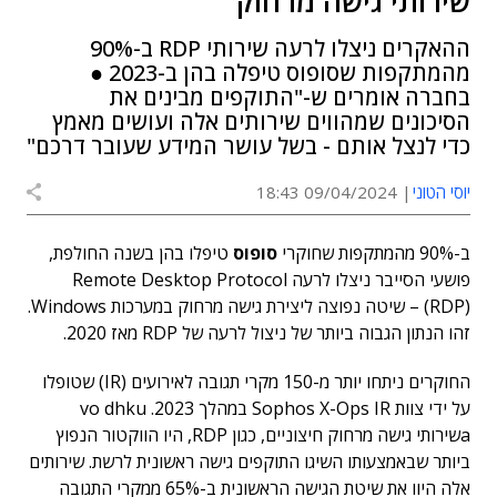
שירותי גישה מרחוק
ההאקרים ניצלו לרעה שירותי RDP ב-90%
מהמתקפות שסופוס טיפלה בהן ב-2023 ●
בחברה אומרים ש-"התוקפים מבינים את
הסיכונים שמהווים שירותים אלה ועושים מאמץ
כדי לנצל אותם - בשל עושר המידע שעובר דרכם"
יוסי הטוני
09/04/2024 18:43
ב-90% מהמתקפות שחוקרי
סופוס
טיפלו בהן בשנה החולפת,
פושעי הסייבר ניצלו לרעה Remote Desktop Protocol
(RDP) – שיטה נפוצה ליצירת גישה מרחוק במערכות Windows.
זהו הנתון הגבוה ביותר של ניצול לרעה של RDP מאז 2020.
החוקרים ניתחו יותר מ-150 מקרי תגובה לאירועים (IR) שטופלו
על ידי צוות Sophos X-Ops IR במהלך 2023. vo dhku
aשירותי גישה מרחוק חיצוניים, כגון RDP, היו הווקטור הנפוץ
ביותר שבאמצעותו השיגו התוקפים גישה ראשונית לרשת. שירותים
אלה היוו את שיטת הגישה הראשונית ב-65% ממקרי התגובה