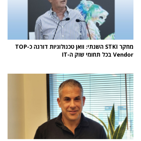
מחקר STKI השנתי: וואן טכנולוגיות דורגה כ-TOP
Vendor בכל תחומי שוק ה-IT