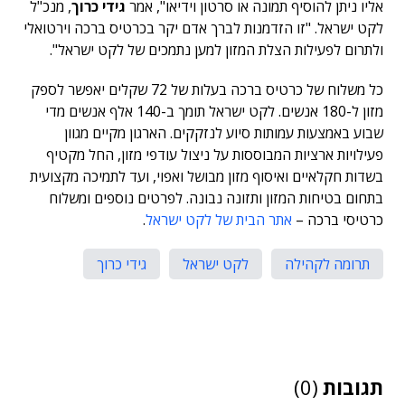
אליו ניתן להוסיף תמונה או סרטון וידיאו", אמר
גידי כרוך
, מנכ"ל
לקט ישראל. "זו הזדמנות לברך אדם יקר בכרטיס ברכה וירטואלי
ולתרום לפעילות הצלת המזון למען נתמכים של לקט ישראל".
כל משלוח של כרטיס ברכה בעלות של 72 שקלים יאפשר לספק
מזון ל-180 אנשים. לקט ישראל תומך ב-140 אלף אנשים מדי
שבוע באמצעות עמותות סיוע לנזקקים. הארגון מקיים מגוון
פעילויות ארציות המבוססות על ניצול עודפי מזון, החל מקטיף
בשדות חקלאיים ואיסוף מזון מבושל ואפוי, ועד לתמיכה מקצועית
בתחום בטיחות המזון ותזונה נבונה. לפרטים נוספים ומשלוח
כרטיסי ברכה –
אתר הבית של לקט ישראל
.
תרומה לקהילה
לקט ישראל
גידי כרוך
תגובות
(0)