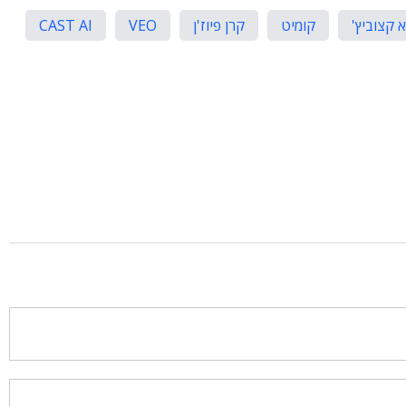
א קצוביץ'
קומיט
קרן פיוז'ן
VEO
CAST AI