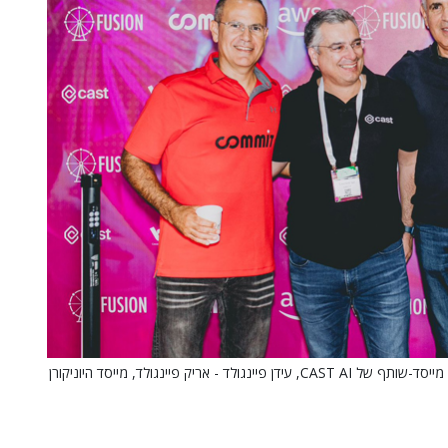
מימי: גיא קצוביץ' - קרן פיוז'ן, הראל יפהר – מנכ"ל AWS ישראל, לורן גיל – מייסד-שותף של CAST AI, עידן פיינגולד - אריק פיינגולד, מייסד היוניקורן