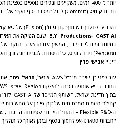
יותר מ-400 יזמים, משקיעים ובכירים נוספים בס
חברת
קומיט
(Commit) לרגל "מסיבת סוף הקיץ של ההיי-טק הישראלי".
האירוע, שנערך בשיתוף קרן
פיוז'ן
(Fusion) של
גיא קצ
CAST AI
ו-
B.Y. Productions
, שגם הפיקה את האירו
במיוחד ומינגלינג פורה, המשיך עם הרצאה מרתקת של
(Pentera) ויו"ר קומיט, על היסודות לבניית יוניקו
דיג'יי
אבישי פרץ
.
עוד לפני כן, שיבח מנכ"ל AWS ישראל,
הראל יפהר,
בתוך מדינת ישראל. השותף המייסד של CAST AI,
לורן ג
קהילת היזמים המבטיחים של קרן פיוז'ן על החשיבות שבחיס
לחברות סטארט-אפ לחסוך בכסף ובזמן לאורך כל תהליך 