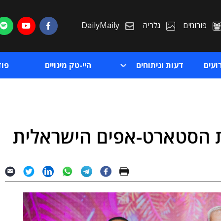
פורומים
גלריה
DailyMaily
ועים
דעות וניתוחים
היי-טק מינויים
פו
ת הסטארט-אפים הישראלית
ת
ת