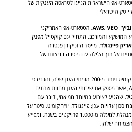
צינת הסטארט-אפ הישראלית הגיעו לטראסה הענקית של
וביץ
',
VEO
,
AWS
, הסטארט-אפ האמריקני
ע המושקע והמורכב, התחיל עם קוקטייל מפנק
אריק פיינגולד,
מייסד היוניקורן פנטרה
רן, והסתיים אל תוך הלילה עם מסיבה בניצוחו של
את קומיט ויותר מ-200 מומחי הענן שלה, והכריז כי
החברה היא שותפה בכירה להשקת AWS Israel Region, אשר מספק את שירותי הענן מחוות שרתים
יל
, שהגיע לאירוע במיוחד ממיאמי, דיבר עם
כון עלויות ענן; פיינגולד, יו"ר קומיט, סיפר על
ה-Flexible R&D – המודל הייחודי שפיתחה החברה, שמנהלת למעלה מ-1,000 פרויקטים בשנה, ומסייע
הצמיחה שלהן.