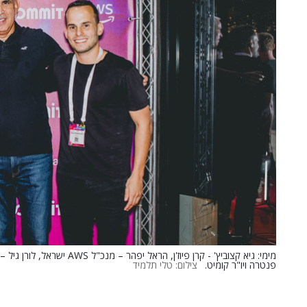
פנטרה ויו"ר קומיט.
צילום: טלי תלמיד