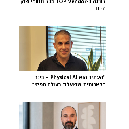
דורגה כ-TOP Vendor בכל תחומי שוק
ה-IT
"העתיד הוא Physical AI – בינה
מלאכותית שפועלת בעולם הפיזי"