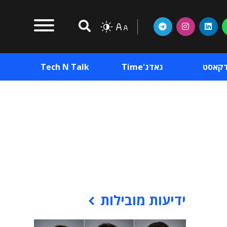
דקאסט
גאדג'Time
Tech N Talk
וכן פרסומי
תוכן פרסומי
וכן פרסומי
ידיעות מובילות