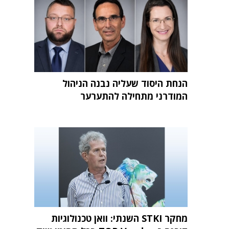
הנחת היסוד שעליה נבנה הניהול
המודרני מתחילה להתערער
מחקר STKI השנתי: וואן טכנולוגיות