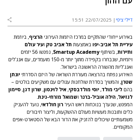
עם ההון
דיילי ציפי
22/07/2025 15:51
באירוע ייחודי שהתקיים במרכז היזמות העירוני
הרציף
, ביוזמת
עיריית תל אביב-יפו
באמצעות
תל אביב טק
ו
עיר עולם
ותיירות
, בשיתוף
Smartup Academy
, נפגשו 56 יזמים
ויזמיות, שנבחרו בקפידה מתוך יותר מ-150 מועמדים, עם אנג'לים
ואנג'ליות מהשורה הראשונה בישראל.
האירוע נפתח בהרצאה מעוררת השראה של היזם הסדרתי
יונתן
שטרן
, והמשיך בסדרת שולחנות עגולים עם משקיעים בולטים –
בהם
ליבי מולד
,
יוסי מולדבסקי
,
איל לוינסון
,
שרון דגן
,
סיימון
לגזיאל
,
הילה אוביל-ברנר
ו
שמואל מזרחי-גינת
.
המפגש, שנערך בנוכחות ראש העיר
רון חולדאי
, נועד להעניק
כלים ותובנות מעשיות מעולם ההשקעות, וליצור חיבורים
משמעותיים שיכולים להזניק את הדור הבא של הסטארט-אפים
המקומיים.