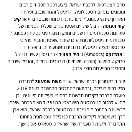
טרם הצטרפותו לרכבת ישראל, ביצע רכטר תפקידים רבים
ומגוונים בתחום הטכנולוגיה, הדיגיטל והמחשוב; בתפקידו
האחרון שימש כסמנכ"ל מערכות מידע ומחשוב בחברת
ארקיע
קווי תעופה
והוביל שינויים אסטרטגיים שכללו הטמעה של
פתרונות טכנולוגיים חדשניים ומתקדמים. לפני כן, כיהן כסמנכ"ל
טכנולוגיות דיגיטליות ומידע ברשות השופטת והוביל מהלכי
טרנספורמציה דיגיטלית נרחבים ומשמעותיים. בתפקידיו
ב
אמדוקס
(Amdocs) וב
חיל האוויר
צבר ניסיון עשיר בניהול
פרויקט מחשוב (תוכנה ותשתיות) מורכבים וגדולים, והוביל שינויים
ותהליכי התייעלות חוצי-ארגון.
יו"ר דירקטוריון רכבת ישראל, עו"ד
משה שמעוני
: "כחברה
ממשלתית מובילה, ובהתאם להחלטת הממשלה משנת 2018,
פועלת הרכבת לקידום חדשנות בתחומי פעילותה השונים, וכן
לסיוע למגזר הטכנולוגיה הישראלי. המינוי של מאיר רכטר, שיכהן
לראשונה כסמנכ"ל חטיבת טכנולוגיות ברכבת ישראל, הוא אבן
דרך משמעותית לקידום הרכבת כמובילה טכנולוגית בתחום
התחבורה ולשימור מעמדה של ישראל כ-סטארט-אפ ניישן".