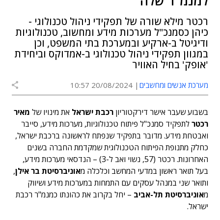
למנמ"ר שלה
רכטר מילא שורה של תפקידי ניהול טכנולוגי -
כיהן כסמנכ"ל מערכות מידע ומחשוב, טכנולוגיות
ודיגיטל ב-ארקיע ובמערכת בתי המשפט, וכן
במגוון תפקידי ניהול טכנולוגי ב-אמדוקס וביחידת
'אופק' בחיל האוויר
מערכת אנשים ומחשבים
20/08/2024 10:57
בשבוע שעבר אישר דירקטוריון
רכבת ישראל
את מינויו של
מאיר
רכטר
לתפקיד סמנכ"ל פיתוח טכנולוגיות, מערכות מידע, סייבר
ואבטחת מידע. מדובר בתפקיד שנפתח לראשונה ברכבת ישראל,
כחלק מתנופת הפיתוח הטכנולוגית שמקדמת החברה בשנים
האחרונות. רכטר (57, נשוי ואב ל-3) – הנדסאי מערכות מידע,
בעל תואר ראשון במדעי המחשב וכלכלה מ
אוניברסיטת בר אילן
,
ותואר שני במנהל עסקים עם התמחות במערכות מידע ושיווק
מ
אוניברסיטת תל-אביב
– יחל בקרוב את כהונתו כמנמ"ר רכבת
ישראל.