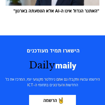
"האתגר הגדול אינו ה-AI אלא הטמעתה בארגון"
הישארו תמיד מעודכנים
Daily
maily
הירשמו עכשיו ותקבלו גם אתם ניוזלטר מקצועי יומי, המרכז את כל
החדשות והעדכונים בתחומי ה-ICT
הרשמה