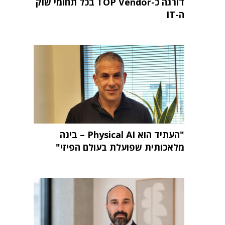
דורגה כ-TOP Vendor בכל תחומי שוק
ה-IT
"העתיד הוא Physical AI – בינה
מלאכותית שפועלת בעולם הפיזי"