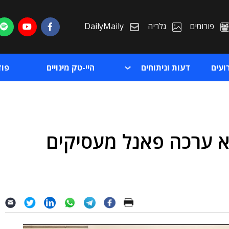
פורומים
גלריה
DailyMaily
ועים
דעות וניתוחים
היי-טק מינויים
פו
א ערכה פאנל מעסיקים
ת
ת