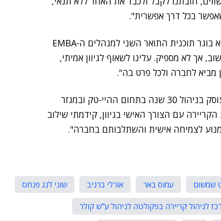
שווים, חובתנו לקבל ולכבד את האחר ללא תנאי,
אפשר בכל דרך אפשרית".
עו"ד אבטה, יליד אתיופיה, שעלה בגיל תשע לישראל, הוא בוגר תוכנית התואר השני למנהלים ה-EMBA
וב, אך לא מספיק. עלינו לשאוף לגיוון אמיתי,
מביא לחברה ולכל פרט בה".
באר, מנכ"ל המרכז לתרבות מונגשת, הוא עיוור מלידה, עוסק בניהול 30 שנה בתחום ההיי-טק ובמגזר
ריירה עם הצורך האישי בגיוון, קידמתי שילוב
כמנוע לצמיחה אישית והשתלבותם בחברה".
ט שמשום
עמוס באר
אורלי ברניב
שוני לנג פנחס
כז לניהול קריירה בפקולטה לניהול ע"ש קולר