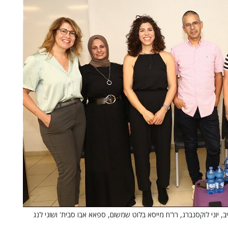
, יוני לוקסנברג, רו"ח מייסא בלוט שמשום, ספאא אבו סבית' ושוני לנג