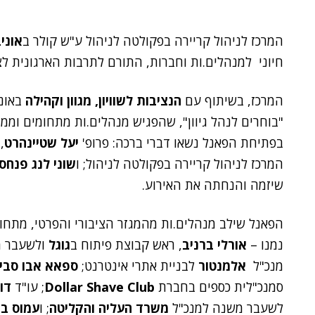
המרכז לניהול קריירה בפקולטה לניהול ע"ש קולר ב
אוני
חיוני למנהלים.ות וחברות, התורם לתרבות הארגונית ל
המרכז, בשיתוף עם
הנציבות לשוויון, מגוון וקהילה
באוני
"בוחרים לנהל גיוון", שהפגיש מנהלים.ות מתחומים וממגז
בפתיחת הפאנל נשאו דברי ברכה: פרופ'
יעל שטיינהרט
,
המרכז לניהול קריירה בפקולטה לניהול; ו
שוני לנג פנחס
שיזמה והנחתה את האירוע.
הפאנל שילב מנהלים.ות מהמגזר הציבורי והפרטי, מתחו
נמנו –
אורלי ברניב
, ראש קבוצת פיתוח ב
גוגל
ולשעבר מ
מנכ"ל
אלמנטור
לבניית אתרי אינטרנט;
ספאא אבו סבי
סמנכ"לית כספים בחברת
Dollar Shave Club
; עו"ד
דו
לשעבר משנה למנכ"ל
משרד העליה והקליטה
; ו
עמוס ב