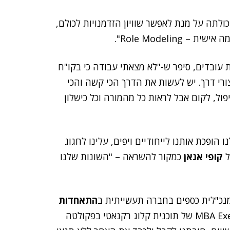
ולתה על מנת לאפשר שוויון הזדמנויות לכולם,
Role Modeli".
עובדים, סיפר ש-"לא מצאתי עבודה כי בקו"ח
צורי דרך. יש לעשות את הדרך הכי קשה והכי
פול, לקום אבל לראות כל מהמורה וכל כישלון
ות שלנו הופכת אותנו לייחודיים ויפים, עלינו לחגוג
ל
קופי אנאן
כמקור להשראה – "השונות שלנו
נכ"לית כספים בחברה תעשייתית ב
התאחדות
, וכן בוגרת תואר שני במנהל עסקים MBA Executive של תוכנית קלוג רקנאטי בפקולטה