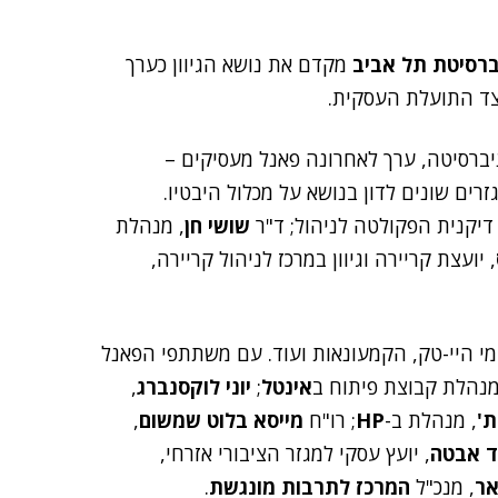
ברסיטת תל אביב
מקדם את נושא הגיוון כערך
צד התועלת העסקית.
ברסיטה, ערך לאחרונה פאנל מעסיקים –
רים שונים לדון בנושא על מכלול היבטיו.
 דיקנית הפקולטה לניהול; ד"ר
שושי חן
, מנהלת
, יועצת קריירה וגיוון במרכז לניהול קריירה,
מי היי-טק, הקמעונאות ועוד. עם משתתפי הפאנל
נהלת קבוצת פיתוח ב
אינטל
;
יוני לוקסנברג
,
ת'
, מנהלת ב-
HP
; רו"ח
מייסא בלוט שמשום
,
ד אבטה
, יועץ עסקי למגזר הציבורי אזרחי,
אר
, מנכ"ל
המרכז לתרבות מונגשת
.