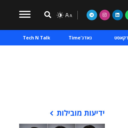
דקאסט
גאדג'Time
Tech N Talk
וכן פרסומי
תוכן פרסומי
וכן פרסומי
ידיעות מובילות