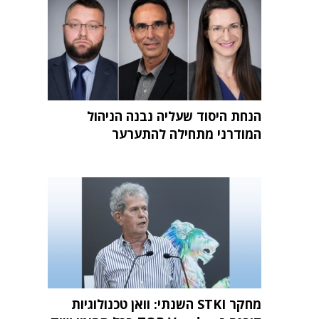
הנחת היסוד שעליה נבנה הניהול
המודרני מתחילה להתערער
מחקר STKI השנתי: וואן טכנולוגיות