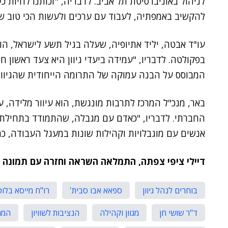
לניהול באוניברסיטת תל אביב. לדבריה, "זכותנו לחיות כ
להקשיב באמפתיה, לעבוד עם ערכים ולעשות הכי טוב ש
בפקולטה. לדבריו, "עמידה ביעדי גיוון היא צעד ראשון חש
המבוסס על הבנה עמוקה של התרומה הייחודית שהגיוון 
החברתי. לדבריו, "כאדם עם מגבלה, שהתמודד בתחילת הק
אנשים עם מוגבלויות וקהילות שונות במעגל העבודה, 
דיילי ציפי צפתה, התמלאה השראה וחזרה עם תמונה
בוחרים לנהל גיוון
ספאא אבו סבית'
רו"ח מייסא בלו
ד"ר שושי חן
מגוון וקהילה
הנציבות לשוויון
המר