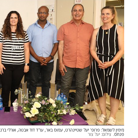
מימין לשמאל: פרופ' יעל שטיינהרט, עמוס באר, עו"ד דוד אבטה, אורלי ברניב
פנחס.
צילום: יעל צור