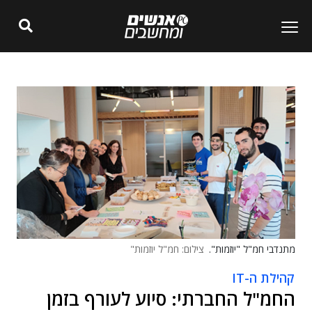
מתנדבי חמ"ל "יוזמות".
צילום: חמ"ל יוזמות"
קהילת ה-IT
החמ"ל החברתי: סיוע לעורף בזמן