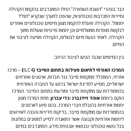
כבר בצהרי "השבת השחורה" החלו המתנדבים בהקמת הקהילה
וסיירות התנדבות טכנולוגיות, שהפכו למערך שנקרא "חמ"ל
יוזמות". הקהילה פועלת להקמת מגוון מיזמים טכנולוגיים ואחרים
לבקשת מוסדות ממשלתיים וכן יוזמות פרטיות שעולות מתוך
הקהילה. לאחר הגעת מיזם לבשלות, הקהילה מפיצה לציבור את
המיזם.
בין המיזמים שכבר הגיעו לציבור הרחב:
המרכז האזרחי לתיאום פעילות בתחום הסייבר (
ILC4
)
– מרכז
אזרחי, המתכלל מתקפות סייבר נגד חברות, ארגונים ואזרחים
ישראליים, מסייע למדינת ישראל בדגש על החברה האזרחית
בהתמודדות עם מתקפות סייבר ומודעות בתחום הסייבר. המרכז
הוקם ביוזמת
אוהד זיידנברג
ו
גדי עברון
. תחת המרכז מגוון
יוזמות אזרחיות בהובלת חברי המרכז, בהם סיוע לארגונים
בהתמודדות עם מתקפות סייבר, בדיקות חדירות והכנה לאירועים
ליוזמות אזרחיות וקבוצה אשר התאגדה לסייע למפונים במלונות
בכל נושא טכנולוגי ובנושאי אבטחת מידע. המתנדבים במיזם