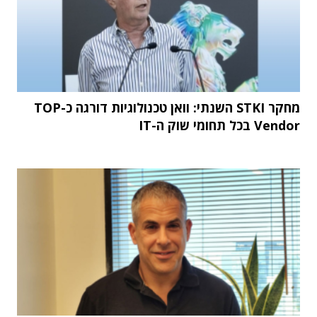
מחקר STKI השנתי: וואן טכנולוגיות דורגה כ-TOP
Vendor בכל תחומי שוק ה-IT