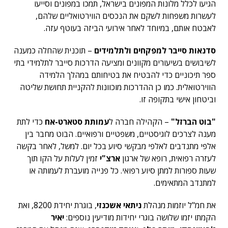
הגיעו לכלל מלונות המפונים בישראל, תמכו במפונים וסייעו
לעשרות משפחות לשקם את הנכסים הווירטואליים שלהם,
לאבטח אותם, במיוחד לאחר אירועי הביזה בעוטף עזה.
סדנאות סייבר למפקחים ולתלמידים
– תוכנית שהחלה כמענה
לשיבושים בשיעורים מקוונים ומציעה הדרכות סייבר לתלמידי בתי
ספר תיכוניים כדי להבטיח את בטיחותם במהלך הלמידה
הווירטואלית. כמו כן ההדרכות מוכוונות להקניית תחושת שליטה
וביטחון אישי בתקופה זו.
"בוט הברזל"
– הקהילה חברה ל
עמותת סטארט-אח
כדי לתת
מענה לצרכים לוגיסטיים, משפטיים ורפואיים. הבוט מחבר בין
אלפי מתנדבים לאלפי מבקשי סיוע בכל יום. למשל, לאחר בקשה
לעזרה רפואית, רופא של ארגון
ארצ"י
זמין לעלות על הקו תוך
שעות ספורות למתן סיוע רפואי. כל פנייה מועברת לעמותה או
למתנדב המתאימים.
את חמ"ל יוזמות מנהלת
ניתאי אשכנזי
, בוגרת יחידת 8200, ואת
הקמתו יזמו שלושה בוגרי יחידות מודיעין נוספים:
יאיר