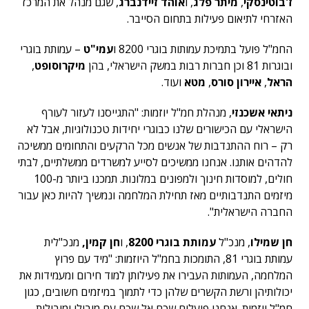
ז'בוטינסקי
,
מיתר פלג
, ו
אוהד זיידנברג
, שגם מנהל את המרכז
האזרחי לתיאום פעילות בתחום הסייבר.
החמ"ל פועל בתמיכת עמותות בוגרי 8200 ו
עמי"ט
– עמותת בוגרי
ובוגרות 81 וכן חברות רבות במשק הישראלי, בהן
מיקרוסופט
,
הראל
,
איירון סורס
,
מטא
ועוד.
ניתאי אשכנזי
, מנהלת חמ"ל יוזמות: "התגייסנו לעזור לעורף
הישראלי עם הכישורים שלנו כבוגרי יחידות טכנולוגיות, אבל לא
רק – רוח ההתנדבות של אנשים מכל הרקעים והתחומים ממשיכה
להדהים אותנו. אנחנו ממשיכים לסייע למשרדים ממשלתיים, לבתי
חולים, למוסדות חינוך ולמפונים במלונות. תמכנו ביותר מ-100
מיזמים התנדבותיים מאז תחילת המלחמה ונמשיך להיות כאן עבור
החברה הישראלית".
חן שמילו
, מנכ"ל
עמותת בוגרי 8200
, ו
חן קמין,
מנכ"לית
עמותת בוגרי 81, התומכות בחמ"ל היוזמות: "מיד עם פרוץ
המלחמה, העמותות העבירו את פעילותן למוד חירום ומעמידות את
יכולותיהן ורשת הקשרים שלהן כדי לתמוך במיזמים חשובים, כגון
חמ"ל יוזמות. אנחנו פועלים שכם אל שכם עם מובילי ומובילות