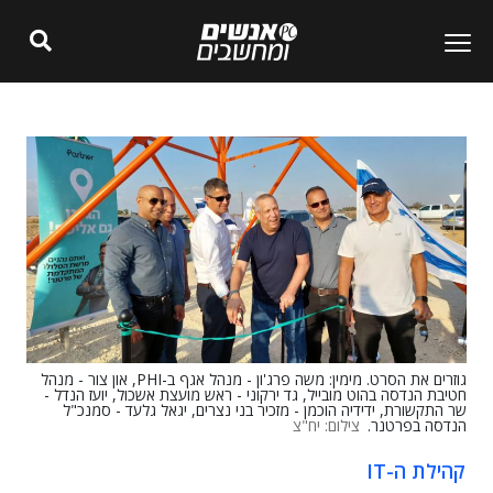
גוזרים את הסרט. מימין: משה פרג'ון - מנהל אגף ב-PHI, און צור - מנהל
חטיבת הנדסה בהוט מובייל, גד ירקוני - ראש מועצת אשכול, יועז הנדל -
שר התקשורת, ידידיה הוכמן - מזכיר בני נצרים, יגאל גלעד - סמנכ"ל
הנדסה בפרטנר.
צילום: יח"צ
קהילת ה-IT