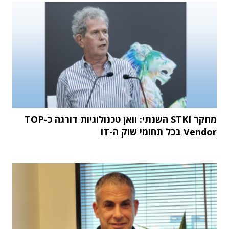
מחקר STKI השנתי: וואן טכנולוגיות דורגה כ-TOP
Vendor בכל תחומי שוק ה-IT