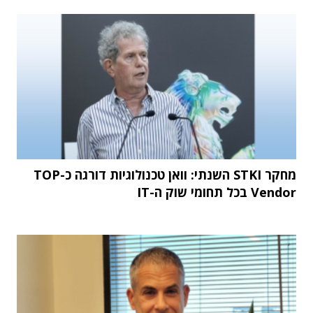
מחקר STKI השנתי: וואן טכנולוגיות דורגה כ-TOP
Vendor בכל תחומי שוק ה-IT