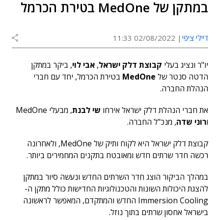
במתקן של MedOne בטירת הכרמל
דיילי ציפי
02/08/2022 11:33
יו"ר ונציג בעלי
קבוצת דלק ישראל
,
אבי לוי
, ביקר במתקן
הדטה סנטר של
MedOne
בטירת הכרמל, יחד עם חברי
הנהלת החברה.
את חברי הנהלת דלק ישראל אירחו
שי לבנת
, מבעלי MedOne
ו
רוני שדה
, מנכ"ל החברה.
קבוצת דלק ישראל היא לקוח ותיק של MedOne, ולאחרונה
רכשה חדר שרתים חדש ומאובטח בתקנים המחמירים ביותר.
במהלך הביקור הוצג חדר השרתים החדש ונעשה סיור במתקן
להצגת היכולות השונות והטכנולוגיות החדישות כולל מתקן ה-
Immersion Cooling החדש והמתקדם, המאפשר לראשונה
בישראל אחסון שרתים בתוך נוזל.