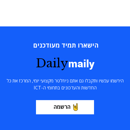
הישארו תמיד מעודכנים
Daily
maily
הירשמו עכשיו ותקבלו גם אתם ניוזלטר מקצועי יומי, המרכז את כל
החדשות והעדכונים בתחומי ה-ICT
הרשמה