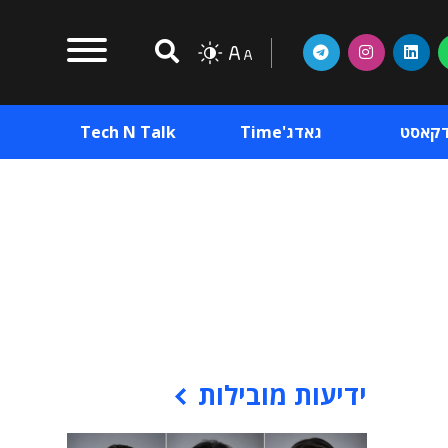
דקאסט
גאדג'Time
Tech N Talk
וכן פרסומי
תוכן פרסומי
וכן פרסומי
ידיעות מובילות