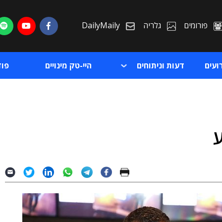
פורומים
גלריה
DailyMaily
ועים
דעות וניתוחים
היי-טק מינויים
פו
ת
ת