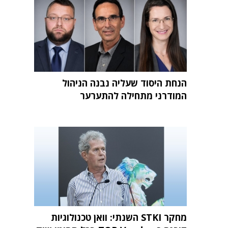
הנחת היסוד שעליה נבנה הניהול
המודרני מתחילה להתערער
מחקר STKI השנתי: וואן טכנולוגיות