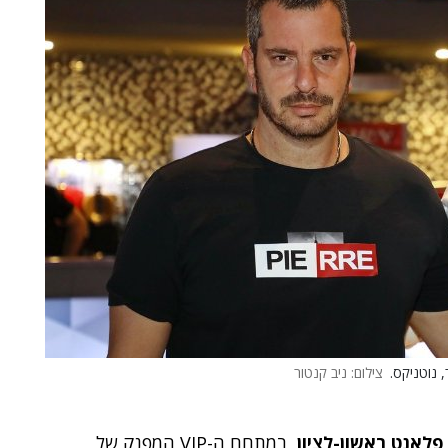
 נוטניקס.
צילום: ניב קנטור
פלאנט ראשון-לציון
, במתחם ה-VIP המפנק של