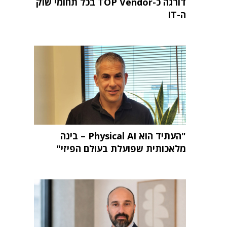
דורגה כ-TOP Vendor בכל תחומי שוק
ה-IT
"העתיד הוא Physical AI – בינה
מלאכותית שפועלת בעולם הפיזי"