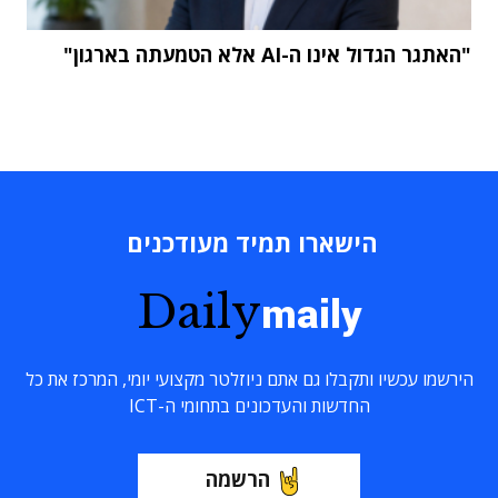
"האתגר הגדול אינו ה-AI אלא הטמעתה בארגון"
הישארו תמיד מעודכנים
Daily
maily
הירשמו עכשיו ותקבלו גם אתם ניוזלטר מקצועי יומי, המרכז את כל
החדשות והעדכונים בתחומי ה-ICT
הרשמה