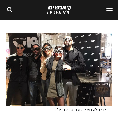
חברי הקהילה בשיא החגיגות. צילום: יח"צ