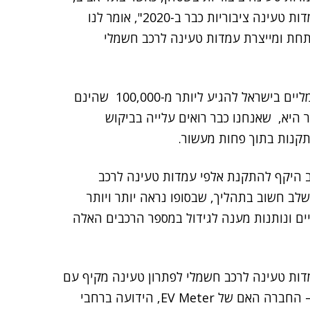
חיפה, ירושלים וראשון-לציון צפוי ביקוש ליותר מ-100 עמדות טעינה ציבוריות כבר ב-2020", אומר לנו
חת ומייצרת עמדות טעינה לרכב חשמלי
על פי הערכות, עד שנת 2025 צפוי מספר הרכבים החשמליים בישראל להגיע ליותר מ-100,000 שהינם
דבר היא, שאנחנו כבר רואים עלייה בביקוש
תקנות בתוך פחות מעשור.
 היקף להתקנת אלפי עמדות טעינה לרכב
לב חשוב בתהליך, שבסופו נראה יותר ויותר
ים ונותנות מענה לגידול במספר הרכבים האלה
 הייחודית של EV Meter ממנפת עמדות טעינה לרכב חשמלי לפתרון טעינה מקיף עם
– החברה האם של EV Meter, הידועה ברחבי