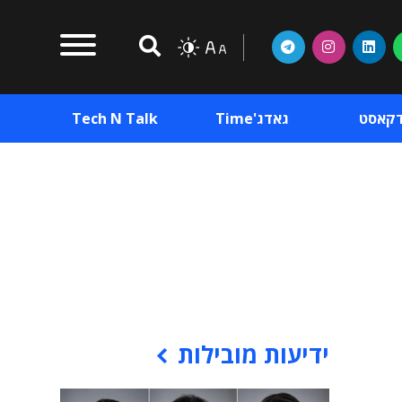
דקאסט
גאדג'Time
Tech N Talk
וכן פרסומי
תוכן פרסומי
וכן פרסומי
ידיעות מובילות