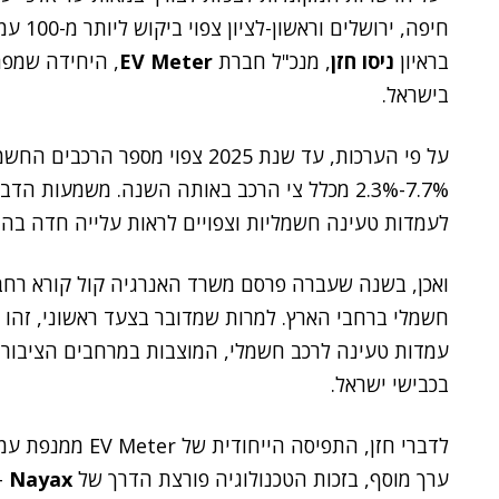
בראיון
ניסו חזן
, מנכ"ל חברת
EV Meter
, היחידה שמפת
בישראל.
7.7%-2.3% מכלל צי הרכב באותה השנה. משמעות ה
לעמדות טעינה חשמליות וצפויים לראות עלייה חדה בה
ואכן, בשנה שעברה פרסם משרד האנרגיה קול קורא רחב
חשמלי ברחבי הארץ. למרות שמדובר בצעד ראשוני, זהו ש
עמדות טעינה לרכב חשמלי, המוצבות במרחבים הציבורי
בכבישי ישראל.
לדברי חזן, התפיסה
ערך מוסף, בזכות הטכנולוגיה פורצת הדרך של
Nayax