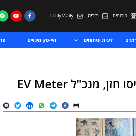
פורומים
גלריה
DailyMaily
ועים
דעות וניתוחים
היי-טק מינויים
פו
, מנכ"ל EV Meter
ת
ת