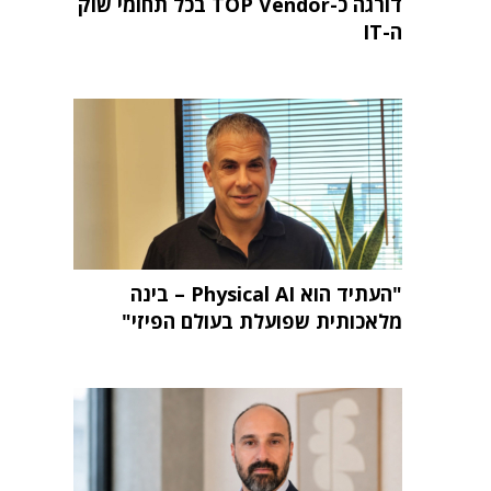
דורגה כ-TOP Vendor בכל תחומי שוק
ה-IT
"העתיד הוא Physical AI – בינה
מלאכותית שפועלת בעולם הפיזי"