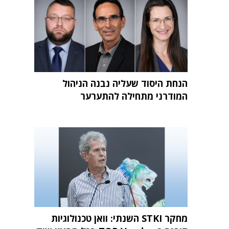
הנחת היסוד שעליה נבנה הניהול
המודרני מתחילה להתערער
מחקר STKI השנתי: וואן טכנולוגיות