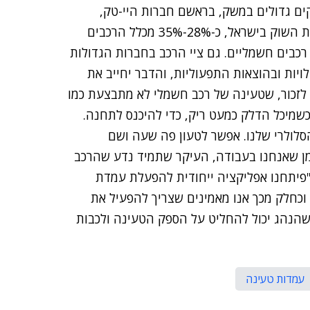
קים גדולים במשק, בראשם חברות היי-טק,
שמחזיקות ציי רכב וחניונים לשירות העובדים. לפי תחזיות השוק בישראל, כ-28%-35% מכלל הרכבים
יו רכבי פלאג אין, או רכבים חשמליים. גם ציי הרכב בחברות הגדולות
ות ובהוצאות התפעוליות, והדבר יחייב את
לזכור, שטעינה של רכב חשמלי לא מתבצעת כמו
כשמיכל הדלק כמעט ריק, כדי להיכנס לתחנה.
סלולרי שלנו. אפשר לטעון פה שעה ושם
מן שאנחנו בעבודה, העיקר שתמיד נדע שהרכב
, "פיתחנו אפליקציה ייחודית להפעלת עמדת
 וכחלק מכך אנו מאמינים שצריך להפעיל את
שהנהג יכול להחליט על הספק הטעינה ולכבות
עמדות טעינה