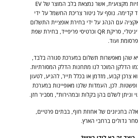
העולם כענקית בתחום התשלומים והפינטק. אותה מומחיות מקצועית, אשר נמצאת בלב המוצר של EV
חד קדימה. נוסף על ניטור צריכת החשמל על ידי
 EV Meter מאפשרת אינטראקציה עם הנהג על ידי בחירת אופציית התשלום
ממגוון אמצעי תשלום שונים, כגון כרטיסי אשראי, ארנק דיגיטלי, סריקת QR וכרטיסי פריפייד, בחירת שפת
רסומת ועוד.
יא שהן מאפשרות תשלום במערכת סגורה בלבד,
מו הדלקן המוכר לנו מתחנות הדלק המסורתיות.
 צרכן קבוע, מזדמן או בכלל תייר, להגיע, לטעון
פשטות. לכן, העמדות שלנו מאופיינות במערכת
וניתן לשלם בהן בקלות ובמהירות", מסביר חזן.
ה בחניונים של אחוזת חוף, בבתים פרטיים,
סחר גדולים ברחבי הארץ.
יצד זה בא לידי ביטוי?