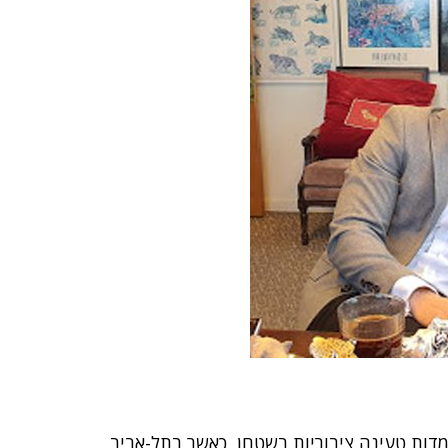
דות טעינה ציבוריות בשטחן, כאשר בתל-אביב,