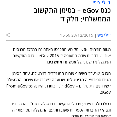
דיילי ציפי
כנס eGov – בסימן התקשוב
הממשלתי; חלק ד'
דיילי ציפי
23/12/2015 15:56
מאות מומחים ואנשי מקצוע התכנסו באחרונה במרכז הכנסים
אווניו שבקריית שדה התעופה ל-eGov 2015 – כנס התקשוב
הממשלתי השנתי של
אנשים ומחשבים
.
הכנס, שנערך בשיתוף פורום המנמ"רים בממשלה, עמד בסימן
הטרנספורמציה הדיגיטלית, שנועדה לשדרג את שירותי הממשלה
לשירותים דיגיטליים – dGov. לכן, כותרתו הייתה From eGov to
dGov.
נטלו חלק באירוע מנהלי התקשוב בממשלה, מנמ"רי המשרדים
ומנהלי החברות הספקיות שעובדות עם הממשלה ומסייעות לה
לממש את התוכניות שלה.