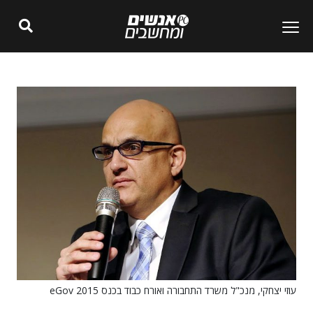
עוזי יצחקי, מנכ"ל משרד התחבורה ואורח כבוד בכנס eGov 2015