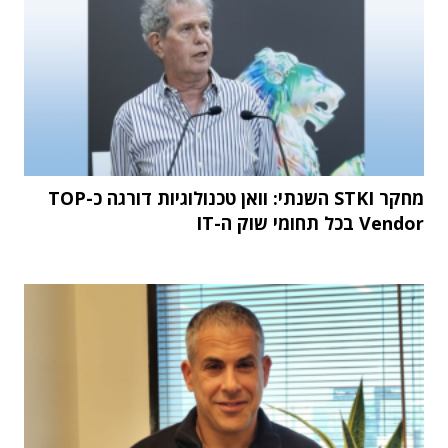
מחקר STKI השנתי: וואן טכנולוגיות דורגה כ-TOP
Vendor בכל תחומי שוק ה-IT