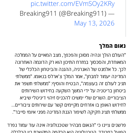
pic.twitter.com/EVmSOy2KRy
— Breaking911 (@Breaking911)
May 13, 2026
נאום המלך
"העולם הולך ונהיה מסוכן והפכפך, מצב המאיים על הממלכה
המאוחדת, והסכסוך במזרח התיכון הוא רק הדוגמה האחרונה
לכך. כל אלמנט של האנרגיה, ההגנה והביטחון הכלכלי של
המדינה יעמוד למבחן", אמר המלך צ'ארלס בנאומו. "ממשלתי
תגיב לעולם זה בעוצמה", הבטיח והוסיף: "ממשלתי תשפר את
ביטחון בריטניה על ידי המשך השקעה בחידוש השירותים
הציבוריים. השרים שלי ימשיכו להכניס זיהוי דיגיטלי שיביא
לחידוש האופן בו אזרחים מקיימים קשר עם שירותים ציבוריים…
ממשלתי תציג חקיקה לשיפור הגנת המדינה מפני איומי סייבר".
פרשנים ציינו כי "הנאום מבהיר שטכנולוגיה אינה עוד עמוד נפרד
הפועל במבודד. הטכנולוגיה היא הרקמה המקשרת בין הכלכלה