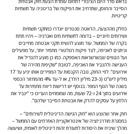
בראש סדר היום הציבורי לתחום עומדת הצעת חוק אבטחת
הסייבר והחוסן, שתרחיב את הפיקוח של בריטניה על תשתיות
קריטיות.
כחלק מההצעה, הדאטה סנטרים יוגדרו כמתקני תשתיות
ושירותים חיוניים – בדומה לתשתיות מים ואנרגיה – ויהיו תחת
בקרה של הממשל. עוד מוצע להשית תקני אבטחה מחייבים
וניתנים לאכיפה, לצד פיקוח רגולטורי מחמיר יותר, על מפעילים
ועל הגופים שבשרשראות האספקה. כמו כן מוצע להגדיל את
הענישה ולהגביר את האכיפה, לטובת "שקיפות מהירה של
אירועים". לפי החוק, גובה הקנסות על המפירים אותו יגיע עד 17
מיליון ליש"ט (כ-23 מיליון דולר), או ל-עד 4% מהמחזור הכספי
בשנה של הגוף המפר. בנוסף יש דרישות דיווח מחמירות על
אירועים בתוך 24 ו-72 שעות, מה שמומחים העריכו כי "יגביר את
הלחץ על עסקים להדק את אבטחת הסייבר שלהם".
חוק אחר שהוצע הוא "חוק הגישה הדיגיטלית לשירותים" –
במסגרת מודרניזציה של אינטראקציית האזרחים עם הממשל –
מהלך שיניח את היסודות לתעודת זהות דיגיטלית לאומית, ושיעשה