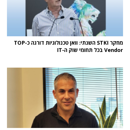
מחקר STKI השנתי: וואן טכנולוגיות דורגה כ-TOP
Vendor בכל תחומי שוק ה-IT