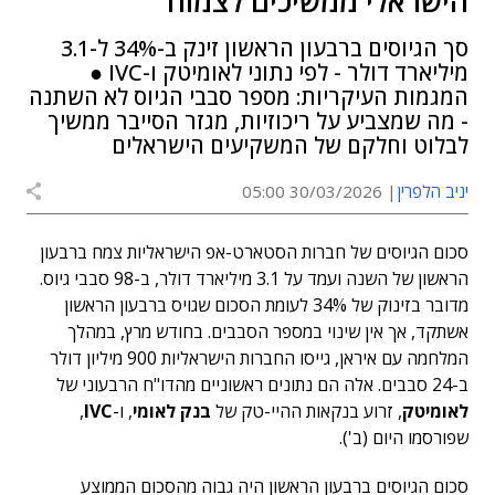
הישראלי ממשיכים לצמוח
סך הגיוסים ברבעון הראשון זינק ב-34% ל-3.1
מיליארד דולר - לפי נתוני לאומיטק ו-IVC ●
המגמות העיקריות: מספר סבבי הגיוס לא השתנה
- מה שמצביע על ריכוזיות, מגזר הסייבר ממשיך
לבלוט וחלקם של המשקיעים הישראלים
יניב הלפרין
30/03/2026 05:00
סכום הגיוסים של חברות הסטארט-אפ הישראליות צמח ברבעון
הראשון של השנה ועמד על 3.1 מיליארד דולר, ב-98 סבבי גיוס.
מדובר בזינוק של 34% לעומת הסכום שגויס ברבעון הראשון
אשתקד, אך אין שינוי במספר הסבבים. בחודש מרץ, במהלך
המלחמה עם איראן, גייסו החברות הישראליות 900 מיליון דולר
ב-24 סבבים. אלה הם נתונים ראשוניים מהדו"ח הרבעוני של
לאומיטק
, זרוע בנקאות ההיי-טק של
בנק לאומי
, ו-
IVC
,
שפורסמו היום (ב').
סכום הגיוסים ברבעון הראשון היה גבוה מהסכום הממוצע