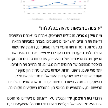
"עוצמה במציאות מלאה בטלטלות"
מיה אייזן-צפריר
, מנכ"לית לאומיטק, אמרה כי "אנחנו ממשיכים
לראות את היזמים הישראליים מפגינים עוצמה במציאות מלאה
בטלטלות, חוסר ודאות ותנאי מקרו מאתגרים, דוגמת היחלשות
הדולר. לצד היקף גיוסים רבעוני בריא ויציב, אנחנו מזהים את
המשך מגמת הריכוזיות של התעשייה, עם פחות סבבים והתמקדות
במספר מצומצם של תחומים דומיננטיים. זה מחייב את היזמים,
יותר מאי פעם, להפגין חדות, יכולות ביצוע וניהול הון מוקפד.
מעודד אותנו לראות שהקרנות הישראליות מגדילות את חלקן
בהשקעות – מגמה חשובה במיוחד עבור סטארט-אפים בשלבים
הראשוניים, שמתאפיינים בגיוסי הון בהובלת משקיעים מקומיים".
לדברי
גיא הולצמן
, יו"ר ומנכ"ל IVC: "הנתונים מעידים על חוסנו
של ההיי-טק הישראלי ועל שינוי הדרגתי בתמהיל המשקיעים. עם