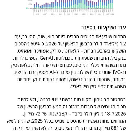
עוד השקעות בסייבר
התחום שידע את הגיוסים הרבים ביותר הוא, שוב, הסייבר, עם
1.2 מיליארד דולר ברבעון הראשון של 2026. כ-60% מהסכום
הושקעו בארבע חברות – קלארוטי, טורק,
אפווינד
ו
אואזיס
.
במקביל, החברות שמפתחות טכנולוגיות GenAI המשיכו להוות
נתח משמעותי מכלל הגיוסים, עם חצי מיליארד דולר. בלאומיטק
וב-IVC אומרים כי "השילוב בין סייבר ל-AI מספק זרם הון יציב
במיוחד, שמקורו בהון בינלאומי, ומהווה נקודת חוזק ייחודיות
משמעותית להיי-טק הישראלי".
בסקטור הביטחון והקוונטום נרשם שינוי דרמטי, ולא לחיוב:
סכום הגיוסים של חברות במגזר זה הגיע ברבעון הראשון של
2026 ל-18 מיליון דולר בלבד – קצב שנתי של 72 מיליון,
המהווים פחות מעשירית מהסכום שגויס בכלל 2025, שהגיע לשיא
של 881 מיליון. מחברי הדו"ח מציינים כי זה לא מעיד על ירידה