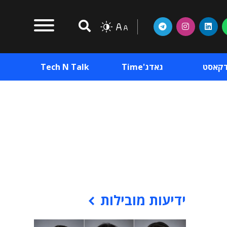
דקאסט
גאדג'Time
Tech N Talk
וכן פרסומי
תוכן פרסומי
וכן פרסומי
ידיעות מובילות