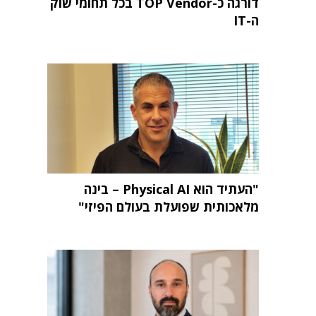
דורגה כ-TOP Vendor בכל תחומי שוק
ה-IT
"העתיד הוא Physical AI – בינה
מלאכותית שפועלת בעולם הפיזי"