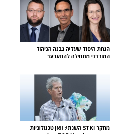
הנחת היסוד שעליה נבנה הניהול
המודרני מתחילה להתערער
מחקר STKI השנתי: וואן טכנולוגיות