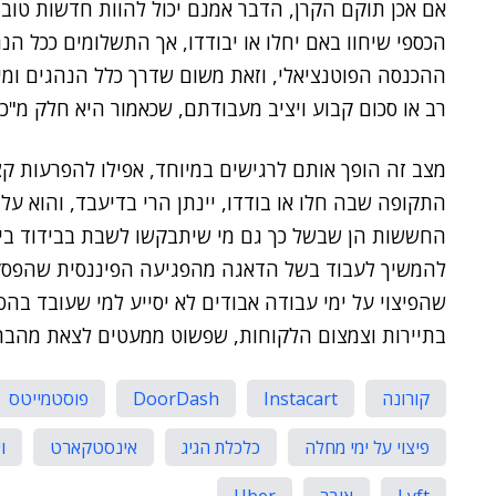
אם אכן תוקם הקרן, הדבר אמנם יכול להוות חדשות טוב
הכספי שיחוו באם יחלו או יבודדו, אך התשלומים ככל הנ
ההכנסה הפוטנציאלי, וזאת משום שדרך כלל הנהגים ומי
רב או סכום קבוע ויציב מעבודתם, שכאמור היא חלק מ"כ
מצב זה הופך אותם לרגישים במיוחד, אפילו להפרעות קצ
התקופה שבה חלו או בודדו, יינתן הרי בדיעבד, והוא על
החששות הן שבשל כך גם מי שיתבקשו לשבת בבידוד ביתי
להמשיך לעבוד בשל הדאגה מהפגיעה הפיננסית שהפסקת 
שהפיצוי על ימי עבודה אבודים לא יסייע למי שעובד בה
בתיירות וצמצום הלקוחות, שפשוט ממעטים לצאת מהבת
קורונה
Instacart
DoorDash
פוסטמייטס
פיצוי על ימי מחלה
כלכלת הגיג
אינסטקארט
ו