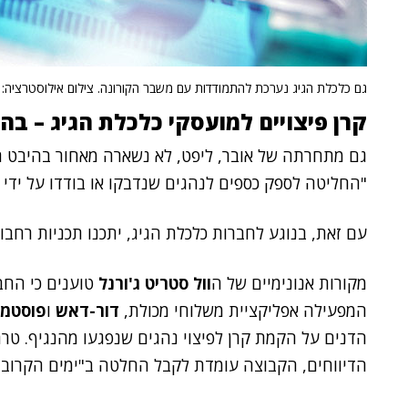
גם כלכלת הגיג נערכת להתמודדות עם משבר הקורונה. צילום אילוסטרציה: BigStock
קרן פיצויים למועסקי כלכלת הגיג – ב
גם מתחרתה של אובר, ליפט, לא נשארה מאחור בהיבט ה
"החליטה לספק כספים לנהגים שנדבקו או בודדו על ידי ר
עם זאת, בנוגע לחברות כלכלת הגיג, יתכנו תכניות רחבו
מקורות אנונימיים של ה
וול סטריט ג'ורנל
טוענים כי החבר
המפעילה אפליקציית משלוחי מכולת,
דור-דאש
ו
פוסטמי
הדנים על הקמת קרן לפיצוי נהגים שנפגעו מהנגיף. טרם
הדיווחים, הקבוצה עומדת לקבל החלטה ב"ימים הקרובי