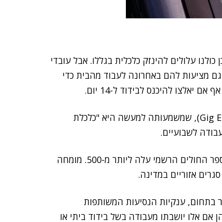
 כולנו עלולים להינזק כלכלית בגללו. אבל עובדי
 גם מציעות להם באחרונה לעבוד מהבית כדי
יאלצו להיכנס לבידוד ל-14 יום.
מאידך, העובדים בעבור חברות "כלכלת הגיג" (Gig Economy), שמשמעותה למעשה היא "כלכלת
בודה לשבועיים.
לפי הניו יורק טיימס, נכון לאתמול (א') בארצות הברית מספר החולים הרשמי עלה ליותר מ-500. מומחה
גרים אזוריים במדינה.
 בתחום, ענקיות הנסיעות המשותפות
הן אם אלו יושבתו מעבודה בשל בידוד ביתי או