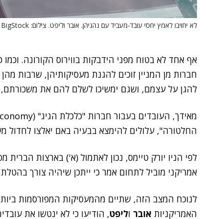
לא יחויבו לאמץ יחסי עובד-מעביד עם נהגיהן. אובר וליפט. צילום: BigStock
אף אחד לא בטוח מפני הידבקות בווירוס הקורונה. וכמו כן
חברות מן המניין זוכים להגנת מעסיקותיהן, שרבות מהן
להגן על עצמם, ושגם ימשיכו לשלם להם את משכורתם, אף אם 
החלטורה", עלולים להימצא בבעיה באם יאלצו לחדול מע
אמריקני מוביל לתחום אמר כי ייתכן שיהיה צורך בהטלת ס
לנוכח המצב הזה, שתיים מהמעסיקות המפורסמות ביותר
האמריקניות
אובר
ו
ליפט
, הודיעו כי לא ינטשו את עובדי