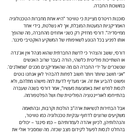
במושכות החברה.
סוכנות רויטרס מציינת כי טוויטר "היא אחת מחברות הטכנולוגיה
האמריקניות המעטות המובלת, אך לא נשלטת, בידי אחד
ממייסדיה". דורסי מחזיק רק כשני אחוזים מהחברה, מה שהופך
אותו לפגיע בכל הנוגע לשאיפותיו של המשקיע האקטיבי סינגר.
דורסי, ששב והצהיר כי לרשת החברתית שהוא מנהל אין אג'נדה
או השתייכות פוליטית כלשהי, הודה בעבר שרוב האנשים
שנשכרים על ידי החברה הם מה שהאמריקנים מכנים 'שמאלנים'.
"אני חושב שיותר ויותר חשוב לפחות להבהיר לאן אנחנו נוטים
ופשוט להביע את זה. אני מעדיף לדעת למה מישהו מתלהם, ולא
לנסות לפרש זאת באמצעות מעשיו", אמר דורסי בשנה שעברה
בהתייחסו לאוריינטציה הפוליטית שלו ושל הפלטפורמה.
אבל הבחירות לנשיאות ארה"ב הולכות וקרבות, ובהתאמה
משקיעים שרוצים לדחוף ענקיות טכנולוגיה כמו טוויטר,
והנהלותיהן, לכיוון אהדה לעמדותיהם – כמו סינגר – יכולים
בהחלט לנסות לפעול לקידום מצב שכזה. מה שמסביר אולי את