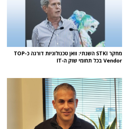
מחקר STKI השנתי: וואן טכנולוגיות דורגה כ-TOP
Vendor בכל תחומי שוק ה-IT