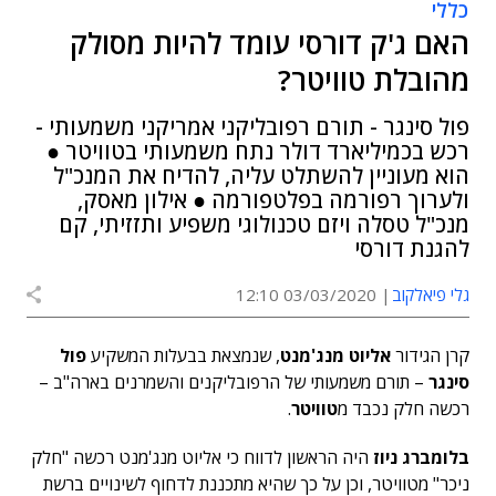
כללי
האם ג'ק דורסי עומד להיות מסולק
מהובלת טוויטר?
פול סינגר - תורם רפובליקני אמריקני משמעותי -
רכש בכמיליארד דולר נתח משמעותי בטוויטר ●
הוא מעוניין להשתלט עליה, להדיח את המנכ"ל
ולערוך רפורמה בפלטפורמה ● אילון מאסק,
מנכ"ל טסלה ויזם טכנולוגי משפיע ותזזיתי, קם
להגנת דורסי
גלי פיאלקוב
03/03/2020 12:10
קרן הגידור
אליוט מנג'מנט
, שנמצאת בבעלות המשקיע
פול
סינגר
– תורם משמעותי של הרפובליקנים והשמרנים בארה"ב –
רכשה חלק נכבד מ
טוויטר
.
בלומברג ניוז
היה הראשון לדווח כי אליוט מנג'מנט רכשה "חלק
ניכר" מטוויטר, וכן על כך שהיא מתכננת לדחוף לשינויים ברשת