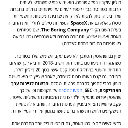
מיליון עוקביו בפלטפורמה. הוא ידוע כמי שמשתמש לעיתים
קרובות בטוויטר בכדי לספר לעולם על פיתוחים גדולים בחברות
שלו, ביניהן ניתן למנות לא רק את יצרנית המכוניות החשמליות
טסלה, אלא גם את
SpaceX
המשלחת טילים לחלל, ואת החברה
בעלת השם מקורי
The Boring Company
, שם מפתחים
מאסק ואנשיו אמצעי תחבורה חכמים ולא שגרתיים (כמו נסיעה
בשפופרות מהירות מתחת לאדמה).
יצוין גם שמאסק הסתבך לא פעם עקב השימוש שלו בטוויטר,
כשהמקרה המפורסם ביותר התרחש ב-2018, והביא לכך שהיזם
התזזיתי והשנוי במחלוקת ספג קנס אישי בסך 20 מיליון דולר,
ו"סידר" גם קנס באותו סכום לטסלה, לאחר שצייץ כי היא השיגה
מימון בכדי להפוך לחברה פרטית. טסלה ו
הרשות לניירות ערך
האמריקנית
, ה-
SEC
,
הגיעו להסכם
על הקנסות וכן על כך
שמאסק יפרוש מתפקיד יו"ר יצרנית המכוניות החשמליות שייסד,
עקב פרשיית הציוץ בעניין הפרטת החברה, שהביא להטעיית
המשקיעים ולחשדות שהדברים נעשו במכוון על ידי המיליארדר.
כדאי לשים לב כי כמו מאסק, גם דורסי מוביל יותר מחברה אחת.