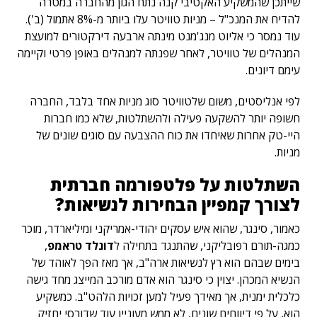
שייתכן שהמשקיע האקטיבי קנה נתח הגון מהחברה במטרה
להדיח את המנכ"ל – מניות טוויטר עלו ביותר מ-8% אתמול (ב').
עוד נמסר כי אליוט מנג'מנט מינתה ארבעה דירקטורים למועצת
המנהלים של טוויטר, לאחר שפנתה למנהלים באופן פרטי וקיימה
עימם דיונים.
לפי אנליסטים, משום שלטוויטר סוג מניות אחד בלבד, החברה
חשופה יותר להשקעה פעילה ולהשתלטות, שלא כמו חברות
היי-טק אחרות שאיחדו את כוח ההצבעה עם סוגים שונים של
מניות.
השתלטות על פלטפורמה חברתית
לצורך קמפיין הבחירות לנשיאות?
כאמור, סינגר, שהוא איש עסקים יהודי-אמריקני ומיליארדר, מוכר
כמגה-תורם רפובליקני, שהתנגד בתחילה ל
דונלד טראמפ
,
בימים שבהם הוא רץ לנשיאות ארה"ב, אך מאז הפך לאוהד של
הנשיא המכהן. יצוין כי סינגר הוא אדם מורכב המייצג מחד גישה
כלכלית ימנית, אך מאידך פעיל למען זכויות הלהט"ב. כמשקיע
הוא, על פי דיווחים שונים, לא ממש מעוניין עוד שדורסי יחזיק