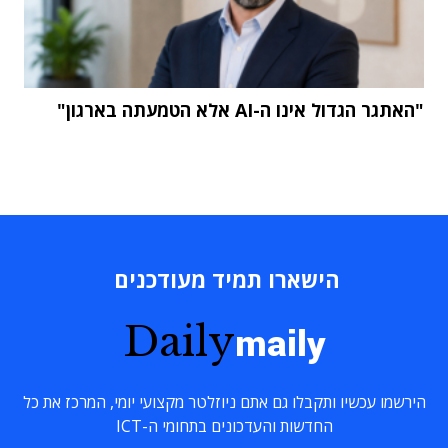
"האתגר הגדול אינו ה-AI אלא הטמעתה בארגון"
הישארו תמיד מעודכנים
Daily
maily
הירשמו עכשיו ותקבלו גם אתם ניוזלטר מקצועי יומי, המרכז את כל
החדשות והעדכונים בתחומי ה-ICT