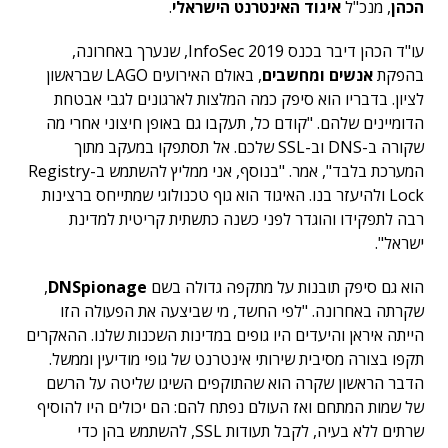
הכהן
, מנכ"ל
איגוד האינטרנט הישראלי
.
עו"ד הכהן דיבר בכנס InfoSec 2019, שנערך באחרונה,
בהפקת
אנשים ומחשבים
, באולם האירועים LAGO שבראשון
לציון. בדבריו הוא סיפק כמה המלצות לארגונים לגבי אבטחת
הדומיינים שלהם. "קודם כל, תעקבו גם באופן חיצוני אחרי מה
שקורה ב-DNS וב-SSL שלכם. אל תסתפקו במעקב מתוך
המערכת בלבד", אמר. "בנוסף, אני ממליץ להשתמש ב-Registry
Lock ולהיעזר בנו. האיגוד הוא גוף טכנולוגי שמתייחס ברצינות
רבה לתפקידו והוגדר לפני כשנה כתשתית קריטית למדינת
ישראל".
הוא גם סיפק תובנות על מתקפה גדולה בשם
DNSpionage
,
שקרתה באחרונה. "לפי החשד, מי שביצעה את הפעולה הזו
הייתה איראן והיעדים היו גופים במדינות השכנות שלנו. ההאקרים
תקפו בצורה מסיבית שירותי אינטרנט של גופי מודיעין וממשל.
הדבר הראשון שקרה הוא שהתוקפים השיגו שליטה על הרשם
של שמות המתחם ואז העולם נפתח להם: הם יכולים היו להוסיף
שרתים ללא בעיה, לקבל תעודות SSL, להשתמש בהן כדי