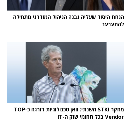
הנחת היסוד שעליה נבנה הניהול המודרני מתחילה
להתערער
מחקר STKI השנתי: וואן טכנולוגיות דורגה כ-TOP
Vendor בכל תחומי שוק ה-IT