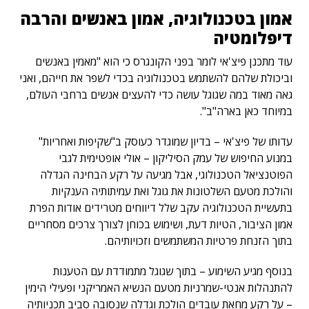
אמון בטכנולוגיה, אמון באנשים והרבה
דיפלומטיה
עוד מתכנן פיצ'אי לומר בפני הקונגרס כי הוא "מאמין באנשים
וביכולת שלהם להשתמש בטכנולוגיה בכדי לשפר את חייהם, ואני
גאה מאוד במה שגוגל עושה כדי להעצים אנשים ברחבי העולם,
במיוחד כאן בארה"ב".
עדותו של פיצ'אי – בדיון שמוגדר כעוסק ב"שקיפות ואחריות"
במנוע החיפוש של עמק הסיליקון – אולי אופטימית לגבי
הפוטנציאל הטכנולוגי, אבל מגיעה על רקע הבחינה הגדלה
והולכת מטעם השלטונות את גוגל ואת עמיתותיה הענקיות
בתעשיית הטכנולוגיה עקב שלל דיווחים מטרידים אודות הפרת
אמון הציבור, הטיות דעת, ושימוש בכוחן לצורך צרכים מסחריים
בתוך הזנחת פרטיות המשתמשים וזכויותיהם.
בנוסף מגיע השימוע – בתוך שגוגל מתמודדת עם הטענות
להתנהלות אנטי-שמרניות מטעם הנשיא האמריקני ופעילי הימין
– על רקע מחאת עובדים הולכת וגדלה שנסובה סביב תכניותיה