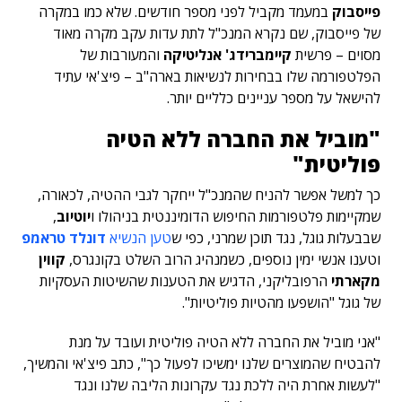
פייסבוק
במעמד מקביל לפני מספר חודשים. שלא כמו במקרה
של פייסבוק, שם נקרא המנכ"ל לתת עדות עקב מקרה מאוד
מסוים – פרשית
קיימברידג' אנליטיקה
והמעורבות של
הפלטפורמה שלו בבחירות לנשיאות בארה"ב – פיצ'אי עתיד
להישאל על מספר עניינים כלליים יותר.
"מוביל את החברה ללא הטיה
פוליטית"
כך למשל אפשר להניח שהמנכ"ל ייחקר לגבי ההטיה, לכאורה,
שמקיימות פלטפורמות החיפוש הדומיננטית בניהולו ו
יוטיוב
,
שבבעלות גוגל, נגד תוכן שמרני, כפי ש
טען הנשיא
דונלד טראמפ
וטענו אנשי ימין נוספים, כשמנהיג הרוב השלט בקונגרס,
קווין
מקארתי
הרפובליקני, הדגיש את הטענות שהשיטות העסקיות
של גוגל "הושפעו מהטיות פוליטיות".
"אני מוביל את החברה ללא הטיה פוליטית ועובד על מנת
להבטיח שהמוצרים שלנו ימשיכו לפעול כך", כתב פיצ'אי והמשיך,
"לעשות אחרת היה ללכת נגד עקרונות הליבה שלנו ונגד