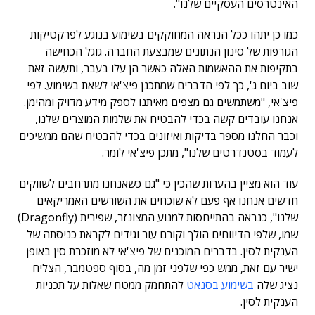
האינטרסים העסקיים שלנו".
כמו כן יתהו ככל הנראה המחוקקים בשימוע בנוגע לפרקטיקות
הגורפות של סינון הנתונים שמבצעת החברה. גוגל הכחישה
בתקיפות את ההאשמות האלה כאשר הן עלו בעבר, ותעשה זאת
שוב ביום ג', כך לפי הדברים שמתכנן פיצ'אי לשאת בשימוע. לפי
פיצ'אי, "משתמשים גם מצפים מאיתנו לספק מידע מדויק ומהימן.
אנחנו עובדים קשה בכדי להבטיח את שלמות המוצרים שלנו,
וכבר החלנו מספר בדיקות ואיזונים בכדי להבטיח שהם ממשיכים
לעמוד בסטנדרטים שלנו", מתכן פיצ'אי לומר.
עוד הוא מציין בהערות שהכין כי "גם כשאנחנו מתרחבים לשווקים
חדשים אנחנו אף פעם לא שוכחים את השורשים האמריקאים
שלנו", כנראה בהתייחסות למנוע המצונזר, שפירית (Dragonfly)
שמו, שלפי הדיווחים הולך וקורם עור וגידים לקראת כניסתה של
הענקית לסין. בדברים המוכנים של פיצ'אי לא מוזכרת סין באופן
ישיר עם זאת, ממש כפי שלפני זמן מה, בסוף ספטמבר, הצליח
נציג שלה
בשימוע בסנאט
להתחמק ממטח שאלות על תכניות
הענקית לסין.