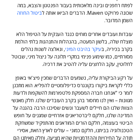
לפתח רחפנים ובינה מלאכותית בעבור הפנטגון והצבא, במה
שכונה פרויקט Maven. הדברים הביאו אותה ל
ביטול החוזה
השמן המדובר.
עובדות ועובדים אחרים מוחים כנגד הענקית על הטיפול הלא
מוצלח שלה, בלשון המעטה, בהנהלות והתנהגות בלתי הולמת
בקרב בכיריה, ב
עיקר בהיבט המיני
, ונאלצה לשנות נהלים
מסורתיים, כמו שימוע פנימי במקרי תלונה על ניצול מיני, שבוטל
לחלוטין, עקב הלחצים עליה להטיב את דרכיה.
על רקע הביקורת עליה, נשמעים הדברים שמכין פיצ'אי באופן
כללי לקראת ביקורו בקונגרס כדיפלומטיים להפליא. הוא מתכנן
לומר כי "אנחנו חברה המספקת פלטפורמות להשקפות ולדעות
מגוונות – ואין לנו מחסור בהן בקרב העובדים שלנו. חלק מאנשי
הצוות שלנו הם חיילים לשעבר ונשים שסיכנו הרבה בהגנה על
המדינה שלנו, חלקם ליברטריאנים אזרחיים שמגנים על חופש
הביטוי בעוצמה, חלקם הורים המודאגים מהתפקיד שמשחקת
הטכנולוגיה בביתנו, חלקם כמוני – עולים לארץ הזאת, אסירי
תודה על החירויות וההזדמנויות שהיא מציעה. וחלק מאיתנו הם