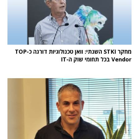
מחקר STKI השנתי: וואן טכנולוגיות דורגה כ-TOP
Vendor בכל תחומי שוק ה-IT