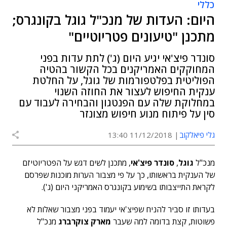
כללי
היום: העדות של מנכ"ל גוגל בקונגרס;
מתכנן "טיעונים פטריוטיים"
סונדר פיצ'אי יגיע היום (ג') לתת עדות בפני
המחוקקים האמריקנים בכל הקשור בהטיה
הפוליטית בפלטפורמות של גוגל, על החלטת
ענקית החיפוש לעצור את החוזה השנוי
במחלוקת שלה עם הפנטגון והבחירה לעבוד עם
סין על פיתוח מנוע חיפוש מצונזר
גלי פיאלקוב
11/12/2018 13:40
מנכ"ל
גוגל
,
סונדר פיצ'אי
, מתכנן לשים דגש על הפטריוטיזם
של הענקית בראשותו, כך על פי מצבור הערות מוכנות שפרסם
לקראת התייצבותו בשימוע בקונגרס האמריקני היום (ג').
בעדותו זו סביר להניח שפיצ'אי יעמוד בפני מצבור שאלות לא
פשוטות, קצת בדומה למה שעבר
מארק צוקרברג
מנכ"ל