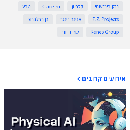
בזק בינלאומי
קלריזן
Clarizen
טבע
P.Z. Projects
פנינה זינגר
בן ראלברוק
Kenes Group
עוזי דרורי
תוכן פרסומי
אירועים קרובים