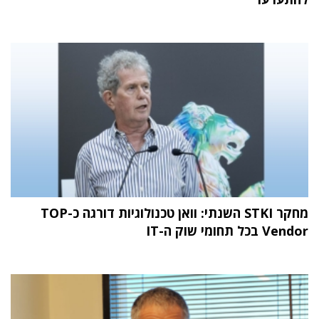
מחקר STKI השנתי: וואן טכנולוגיות דורגה כ-TOP
Vendor בכל תחומי שוק ה-IT