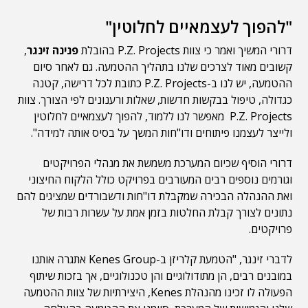
"להפוך לעצמאיים לחלוטין"
דרורי המשיך ואמר כי צוות P.Z. Projects בהובלת
פנינה זינגר
,
קשובים מאוד לצרכים שלנו בתהליך ההטמעה. גם לאחר סיום
ההטמעה, יש לנו ב-P.Z. Projects כתובת לכל דרישה, קטנה
כגדולה, טיפול בבקשות חדשות, שאלות ורענונים לפי הצורך. צוות
P.Z. Projects מאפשר לנו ללמוד, להפוך לעצמאיים לחלוטין
ולייצר לעצמנו פיתוחים ודו"חות המשך על בסיס אותה למידה".
דרורי הוסיף שכיום המערכת משמשת את מנהלי הפרויקטים
וגורמים נוספים רבים המעורבים בפרויקט כולל הלקוח החיצוני
ואת ההנהלה הבכירה שמקבלת דו"חות ודשבורדים שמציגים להם
נתונים לצורך קבלת החלטות בזמן אמת על עשרות רבות של
פרויקטים.
לדברי זינגר, "הטמעת קלריזן ב-Kenes Group אתגרה אותנו
במובנים רבים, הן מתודולוגיים והן טכנולוגיים, אך בזכות שיתוף
הפעולה לו זכינו מהנהלת Kenes, היצירתיות של צוות ההטמעה