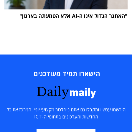
"האתגר הגדול אינו ה-AI אלא הטמעתה בארגון"
הישארו תמיד מעודכנים
Daily
maily
הירשמו עכשיו ותקבלו גם אתם ניוזלטר מקצועי יומי, המרכז את כל
החדשות והעדכונים בתחומי ה-ICT