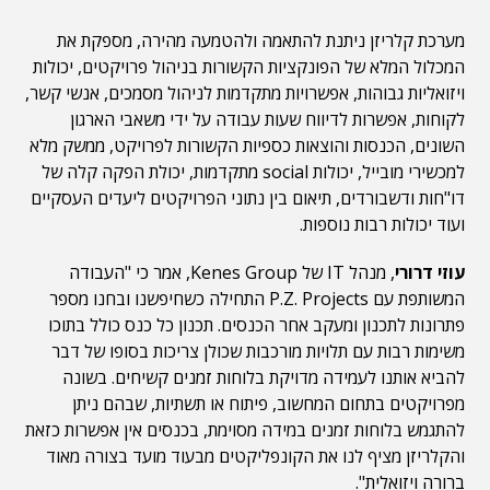
מערכת קלריזן ניתנת להתאמה ולהטמעה מהירה, מספקת את
המכלול המלא של הפונקציות הקשורות בניהול פרויקטים, יכולות
ויזואליות גבוהות, אפשרויות מתקדמות לניהול מסמכים, אנשי קשר,
לקוחות, אפשרות לדיווח שעות עבודה על ידי משאבי הארגון
השונים, הכנסות והוצאות כספיות הקשורות לפרויקט, ממשק מלא
למכשירי מובייל, יכולות social מתקדמות, יכולת הפקה קלה של
דו"חות ודשבורדים, תיאום בין נתוני הפרויקטים ליעדים העסקיים
ועוד יכולות רבות נוספות.
עוזי דרורי
, מנהל IT של Kenes Group, אמר כי "העבודה
המשותפת עם P.Z. Projects התחילה כשחיפשנו ובחנו מספר
פתרונות לתכנון ומעקב אחר הכנסים. תכנון כל כנס כולל בתוכו
משימות רבות עם תלויות מורכבות שכולן צריכות בסופו של דבר
להביא אותנו לעמידה מדויקת בלוחות זמנים קשיחים. בשונה
מפרויקטים בתחום המחשוב, פיתוח או תשתיות, שבהם ניתן
להתגמש בלוחות זמנים במידה מסוימת, בכנסים אין אפשרות כזאת
והקלריזן מציף לנו את הקונפליקטים מבעוד מועד בצורה מאוד
ברורה ויזואלית".