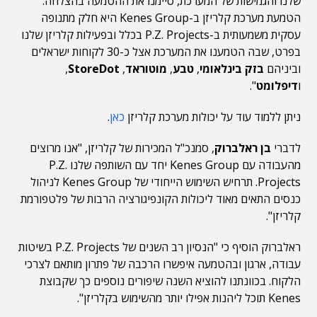
שלנו והגמישות של המערכת, סיימנו את ההטמעה בהצלחה.
הטמעת מערכת קלריזן ב-Kenes Group היא חלק מתנופה
עסקית משמעותית ב-P.Z. Projects בכלל ובפעילות קלריזן שלנו
בפרט, שבה הטמענו את המערכת אצל כ-30 לקוחות ישראלים
וביניהם
בזק בינלאומי
,
טבע
,
מוטוראד
,
StoreDot
,
ו
דיפלומט
".
ניתן ללמוד עוד על יכולות מערכת קלריזן
כאן
.
לדברי
בן ראלברוק
, סמנכ"ל המכירות של קלריזן, "אנו מרוצים
מהעבודה עם Kenes Group יחד עם השותפה שלנו P.Z.
Projects. תרחיש השימוש הייחודי של Kenes Group לניהול
כנסים התאים מאוד ליכולות הקונפיגורציה הרבות של פלטפורמת
קלריזן".
ראלברוק הוסיף כי "הנסיון רב השנים של P.Z. Projects בשיטות
עבודה, ארגון ובהטמעה איפשרו הרכבה של פתרון מותאם לצרכי
הלקוח. בכוונתנו להוציא השנה שיפורים נוספים כך שקבוצת
Kenes תוכל ליהנות אפילו יותר מהשימוש בקלריזן".