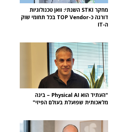
מחקר STKI השנתי: וואן טכנולוגיות
דורגה כ-TOP Vendor בכל תחומי שוק
ה-IT
"העתיד הוא Physical AI – בינה
מלאכותית שפועלת בעולם הפיזי"