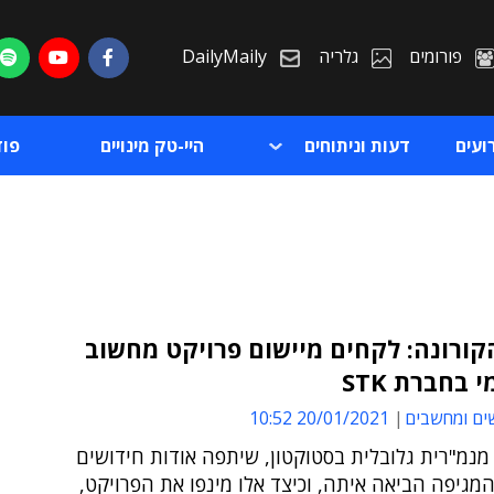
פורומים
גלריה
DailyMaily
ועים
דעות וניתוחים
היי-טק מינויים
פו
קורונה: לקחים מיישום פרויקט מחשוב
 בחברת STK
ת
ים ומחשבים
20/01/2021 10:52
ת
 מנמ"רית גלובלית בסטוקטון, שיתפה אודות חידושים
המגיפה הביאה איתה, וכיצד אלו מינפו את הפרויקט,