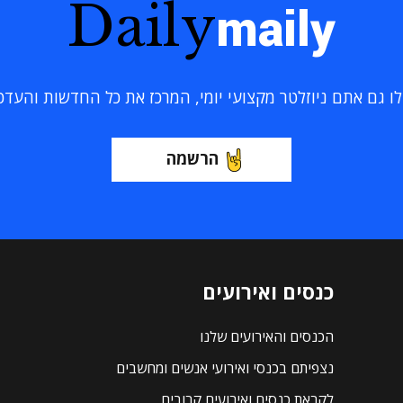
Daily
maily
 גם אתם ניוזלטר מקצועי יומי, המרכז את כל החדשות והעדכוני
הרשמה
כנסים ואירועים
הכנסים והאירועים שלנו
נצפיתם בכנסי ואירועי אנשים ומחשבים
לקראת כנסים ואירועים קרובים