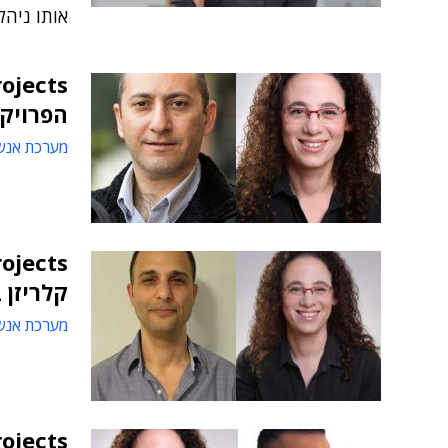
אותו ניהל
הפרויקטים larizen
מערכת אנש
קלריזן 
מערכת אנש