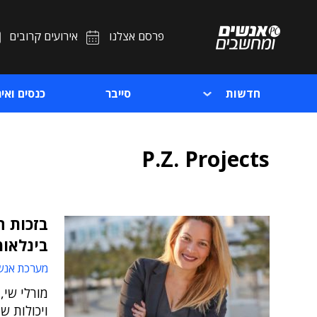
פרסם אצלנו
אירועים קרובים
חדשות
סייבר
כנסים ואיר
P.Z. Projects
בזכות ה
בינלאומי
מערכת אנש
מורלי שי,
ויכולות ש