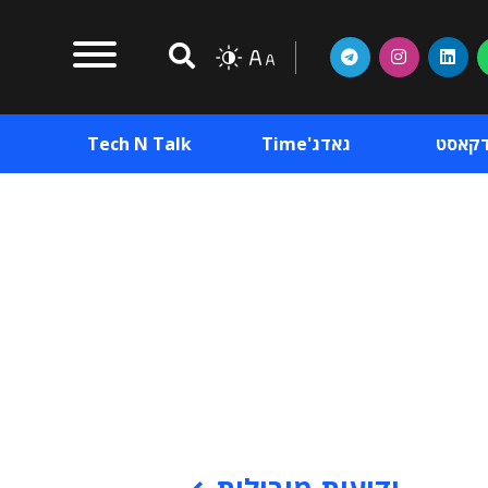
דקאסט
גאדג'Time
Tech N Talk
וכן פרסומי
תוכן פרסומי
וכן פרסומי