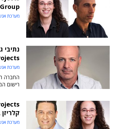
Group
מערכת אנש
נתיבי ג
.Z. Projects
מערכת אנש
החברה הט
רישום המס
קלריזן 
מערכת אנש