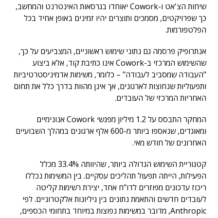
שיחות הצ'אט ו-Cowork יאוחדו בגרסאות האינטרנט והמחשב,
כך שפרויקטים, מסמכים ותוצרים יהיו זמינים באופן אחיד בכל
הפלטפורמות.
אנתרופיק פרסמה גם נתוני שימוש ראשוניים, המצביעים על כך,
שהשימוש המרכזי ב-Cowork אינו כתיבת קוד, אלא ביצוע
"העבודה שמסביב לעבודה" – כלומר, משימות אדמיניסטרטיביות
ותפעוליות שנחוצות לארגונים, אך אינן מהוות בדרך כלל את תחום
האחריות המרכזי של העובדים.
המחקר התבסס על 1.2 מיליון מפגשי Cowork אנונימיים
ומאוגדים, שנאספו ביותר מ-600 אלף ארגונים במהלך השבועיים
האחרונים של חודש מאי.
קטגוריית השימוש הגדולה ביותר, שהיוותה 33.4% מכלל
הפעילות, הייתה תפעול תהליכים עסקיים. בין המשימות נכללו
ריכוז עדכונים מפוזרים לדו"ח אחד, יצירת רשימות קליטה
לעובדים חדשים והתאמת נתונים בין גיליונות אלקטרוניים. לפי
Anthropic, מדובר במשימות נפוצות במיוחד בתחומי הכספים,