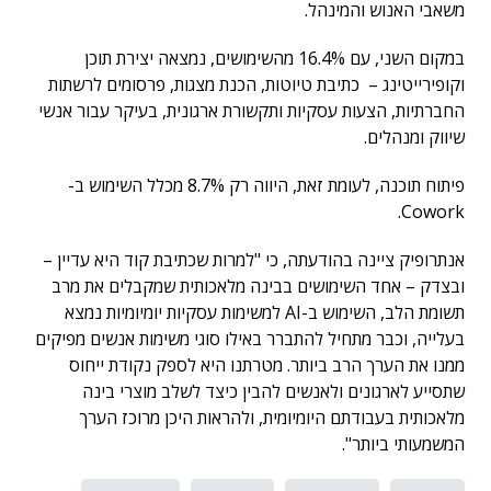
משאבי האנוש והמינהל.
במקום השני, עם 16.4% מהשימושים, נמצאה יצירת תוכן
וקופירייטינג – כתיבת טיוטות, הכנת מצגות, פרסומים לרשתות
החברתיות, הצעות עסקיות ותקשורת ארגונית, בעיקר עבור אנשי
שיווק ומנהלים.
פיתוח תוכנה, לעומת זאת, היווה רק 8.7% מכלל השימוש ב-
Cowork.
אנתרופיק ציינה בהודעתה, כי "למרות שכתיבת קוד היא עדיין –
ובצדק – אחד השימושים בבינה מלאכותית שמקבלים את מרב
תשומת הלב, השימוש ב-AI למשימות עסקיות יומיומיות נמצא
בעלייה, וכבר מתחיל להתברר באילו סוגי משימות אנשים מפיקים
ממנו את הערך הרב ביותר. מטרתנו היא לספק נקודת ייחוס
שתסייע לארגונים ולאנשים להבין כיצד לשלב מוצרי בינה
מלאכותית בעבודתם היומיומית, ולהראות היכן מרוכז הערך
המשמעותי ביותר".