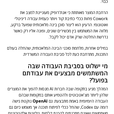
כבוי.
הרחבת המוצר מאותתת כי אנת'רופיק מעוניינת למצב את
Cowork פחות ככלי כתיבת קוד ויותר כעמית עבודה דיגיטלי
ואוטונומי. הרעיון הוא ליצור סוכן בינה מלאכותית שפועל ברקע,
מלווה את המשתמש בין מכשירים שונים, ופונה אליו רק כאשר
נדרשת החלטה שרק אדם יכול לקבל.
במילים אחרות, מלחמת סוכני הבינה המלאכותית, שהחלה בעולם
התכנות, מתרחבת כעת לכל סביבת העבודה המשרדית.
מי ישלוט בסביבת העבודה שבה
המשתמשים מבצעים את עבודתם
בפועל?
המהלך מגיע בתקופה שבה חברות AI מנסות להפוך את המוצרים
שלהן ליותר מצ'אטבוטים ולהטמיע אותם במקומות שבהם
העבודה היומיומית באמת מתבצעת. גם
OpenAI
נוקטת גישה
דומה עם Codex, שהחל ככלי לפיתוח תוכנה אך משמש כיום גם
משתמשים שאינם מתכנתים להכנת דו"חות, גיליונות אלקטרוניים,