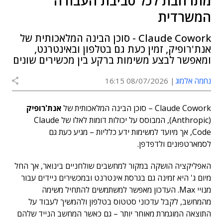
מתרחבת לכל סביבת העבודה
המשרדית
Claude Cowork - סוכן הבינה המלאכותית של
אנת'רופיק, זמין כעת גם בטלפון ובאינטרנט,
ומאפשר לבצע משימות ברקע בין מכשירים שונים
נחמה אלמוג
08/07/2026 16:15
Claude Cowork – סוכן הבינה המלאכותית של
אנת'רופיק
(Anthropic), המבוסס על יכולות דומות לאלו של Claude
Code, אך מיועד למשימות ידע כלליות – מגיע כעת גם
לסמארטפונים ולדפדפן.
האפליקציה הושקה במקור למחשבים שולחניים בינואר, אך החל
מיום ג' היא זמינה גם בגרסת אינטרנט ובמכשירים ניידים עבור
מנויי Max. העדכון מאפשר למשתמשים להתחיל משימה
מהמחשב, לקבל עדכוני סטטוס בטלפון ולהמשיך לעבוד על
התוצאה המוגמרת מאוחר יותר – גם כאשר המחשב הנייד שלהם