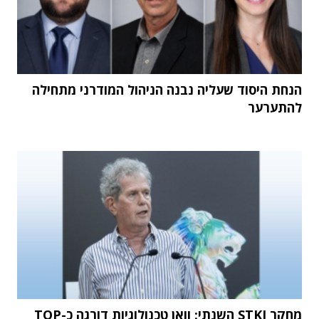
הנחת היסוד שעליה נבנה הניהול המודרני מתחילה
להתערער
מחקר STKI השנתי: וואן טכנולוגיות דורגה כ-TOP