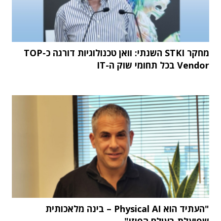
מחקר STKI השנתי: וואן טכנולוגיות דורגה כ-TOP
Vendor בכל תחומי שוק ה-IT
"העתיד הוא Physical AI – בינה מלאכותית
שפועלת בעולם הפיזי"