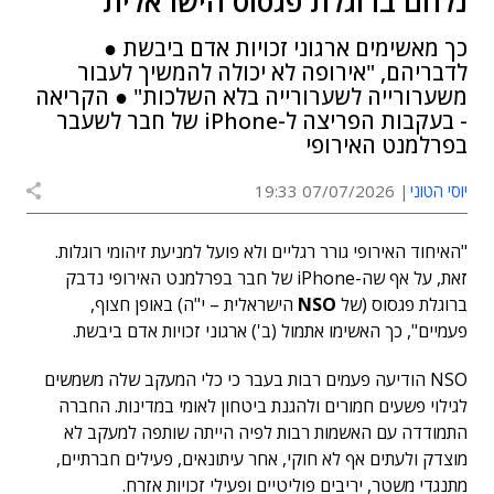
נלחם ברוגלת פגסוס הישראלית"
כך מאשימים ארגוני זכויות אדם ביבשת ●
לדבריהם, "אירופה לא יכולה להמשיך לעבור
משערורייה לשערורייה בלא השלכות" ● הקריאה
- בעקבות הפריצה ל-iPhone של חבר לשעבר
בפרלמנט האירופי
יוסי הטוני
07/07/2026 19:33
"האיחוד האירופי גורר רגליים ולא פועל למניעת זיהומי רוגלות.
זאת, על אף שה-iPhone של חבר בפרלמנט האירופי נדבק
ברוגלת פגסוס (של
NSO
הישראלית – י"ה) באופן חצוף,
פעמיים", כך האשימו אתמול (ב') ארגוני זכויות אדם ביבשת.
NSO הודיעה פעמים רבות בעבר כי כלי המעקב שלה משמשים
לגילוי פשעים חמורים ולהגנת ביטחון לאומי במדינות. החברה
התמודדה עם האשמות רבות לפיה הייתה שותפה למעקב לא
מוצדק ולעתים אף לא חוקי, אחר עיתונאים, פעילים חברתיים,
מתנגדי משטר, יריבים פוליטיים ופעילי זכויות אזרח.