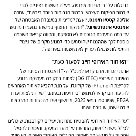
ברוגלות על ידי מדינות אירופה, מעלה חששות רציניים לגבי
שלמות הפיקוח העצמאי ברמות הגבוהות ביותר ביבשת", אמרה
אלינה קסטיו חימנס
, יועצת למדיניות במעבדת האבטחה של
אמנסטי אינטרנשיונל
. "המיקוד החצוף במישהו במעמדו מדגיש
עד כמה המערכת הנוכחית לא מספקת, ומהווה קריאת השכמה
נוספת לכך שההגנות שהוטמעו כדי למנוע מקרים של ניצול
והתעללות שכאלה עדיין לא מיושמות באירופה".
"האיחוד האירופי חייב לפעול כעת"
ארגוני זכויות אדם קראו למנכ"ל ה-IT ואבטחת הסייבר של
האיחוד האירופי (DG ITEC) לפתוח בחקירה מעמיקה בנוגע
לפריצת ה-iPhone של קולוגלו, על מנת להביא לאיתור האחראים
לה. עוד הם קראו למימוש "בדחיפות ובפומבי" של המלצות ועדת
PEGA, שפורסמו במאי 2023, ולחשוף אילו מהנקודות המרכזיות
שלה יושמו, או טרם יושמו.
"על האיחוד האירופי להבטיח פתרונות יעילים לקורבנות, שיכולים
לכלול גישה לראיות, התראות על מועד המעקב והיכולת להטיל
אחריות על מי שעומד מאחורי הרוגלות. האיחוד האירופי לא פועל