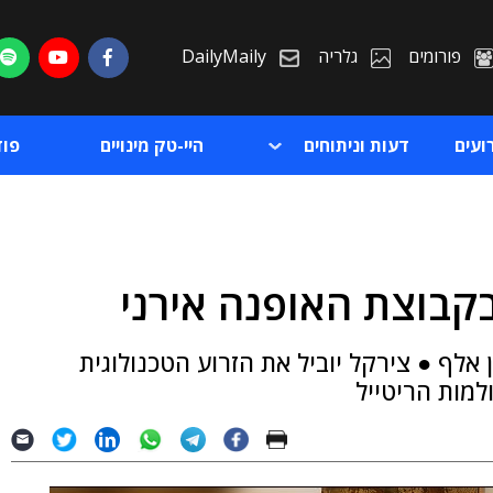
פורומים
גלריה
DailyMaily
ועים
דעות וניתוחים
היי-טק מינויים
פו
ת
 אלף ● צירקל יוביל את הזרוע הטכנולוגית
ת