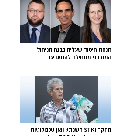
הנחת היסוד שעליה נבנה הניהול
המודרני מתחילה להתערער
מחקר STKI השנתי: וואן טכנולוגיות