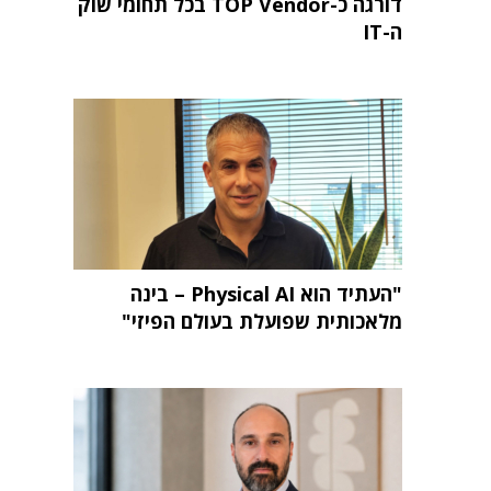
דורגה כ-TOP Vendor בכל תחומי שוק
ה-IT
"העתיד הוא Physical AI – בינה
מלאכותית שפועלת בעולם הפיזי"