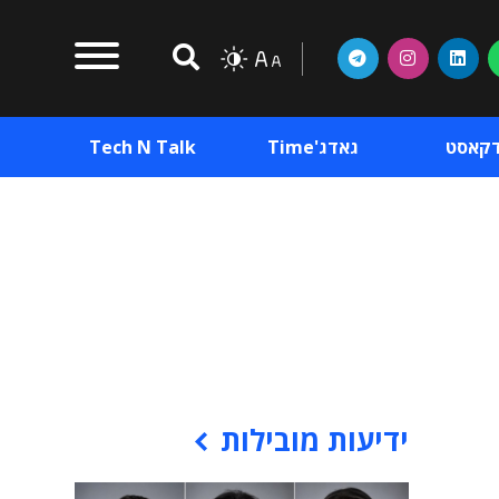
דקאסט
גאדג'Time
Tech N Talk
וכן פרסומי
תוכן פרסומי
וכן פרסומי
ידיעות מובילות