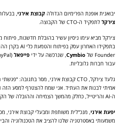
יבואנית אופנת הפרימיום הגדולה
קבוצת אירני
, בבעלות
צירקל
לתפקיד ה-CTO של הקבוצה.
צירקל מביא עימו ניסיון עשיר בהובלת חדשנות, פיתוח מו
בתפקידו האחרון עסק בפיתוח והטמעת כלי AI בקרן ההון סיכון
Founder של
Cymbio
, שנרכשה על ידי
פייפאל
עבור חברות גלובליות.
גלעד צירקל, CTO קבוצת אירני, מסר בתגובה
אמיתי לבנות את העתיד. אני שמח להצטרף למסע הזה ול
ה-AI והריטייל, כחלק מהמשך הצמיחה וההובלה של הקבוצה".
יפעת אירני
, מנכ"לית משותפת ומבעלי קבוצת אירני, מס
משמעותי באסטרטגיה שלנו להציב את הטכנולוגיה והבי