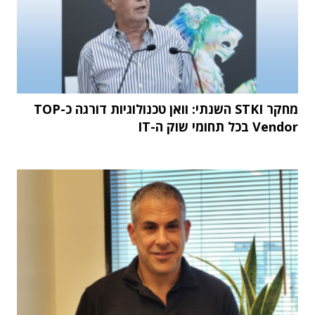
מחקר STKI השנתי: וואן טכנולוגיות דורגה כ-TOP
Vendor בכל תחומי שוק ה-IT