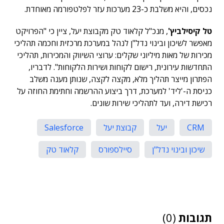
נכסים, והיא משלבת כ-23 מערכות עזר לפלטפורמה מאוחדת.
טל קיסילביץ'
, מנכ"ל קלאוד טק מקבוצת יעל, ציין כי "הפרויקט
מאפשר לשיכון ובינוי נדל"ן לנהל במערכת מרכזית וחכמה תהליכי
מכירות של מאות מיליוני שקלים: ערוצי השיווק והמכירות, תהליכי
התחדשות עירונית, רישום לקוחות ושירות הלקוחות". לדבריו,
הפתרון מייצר תהליך מלא, מקצה לקצה, שנותן מענה משלב
כניסת ה-'ליד' למערכת, דרך ביצוע ההרשמה וחתימת החוזה על
רכישת דירה, ועד לתהליכי שירות שונים.
CRM
יעל
קבוצת יעל
Salesforce
שיכון ובינוי נדל"ן
סיילספורס
קלאוד טק
תגובות
(0)