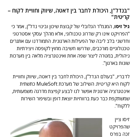
"בנדל"ן, היכולת לחבר בין דאטה, שיווק וחוויית לקוח –
קריטית"
גיל זיסו
, המנמ"ר הגלובלי של קבוצת שיכון ובינוי נדל"ן, אמר כי
"הפרויקט אינו רק שדרוג טכנולוגי, אלא מהלך עסקי אסטרטגי
וחדשני בלב ליבה של הפעילות הארגונית. התמודדנו עם אתגרים
טכנולוגיים מורכבים, שדרשו חשיבה מחוץ לקופסה ויצירתיות
ניהולית, במטרה ליצור שפה אחת ואינטגרציה מלאה בין מערכות
שונות בארגון".
לדבריו, "בעולם הנדל"ן, היכולת לחבר בין דאטה, שיווק וחוויית
לקוח היא קריטית. השילוב של מערכת MuleSoft כתשתית
אינטגרציה ארגונית אפשר לנו לבצע קפיצת מדרגה משמעותית,
שמשתקפת כבר כעת ברווחיות יוצאת דופן ובשיפור השירות
ללקוח".
זיסו ציין
שהפרויקט
זכה בפרס