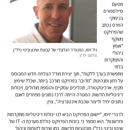
מטעם
סיילספורס.
בנימוקי
הפרס נכתב
שהפרויקט
משקף
"אומץ
גיל זיסו, המנמ"ר הגלובלי של קבוצת שיכון ובינוי נדל"ן.
ניהולי
צילום: יח"צ
והתמקדות
בלתי
מתפשרת בערך ללקוח", תוך יצירת מודל הצלחה חדש המבוסס
על חזון ומנהיגות. "מדובר בפרויקט מורכב ביותר, שכלל שיפוץ
מקיף, ארכיטקטורה, תהליכים עסקיים והוספת מודולים, ויכולות
דיגיטליות חדשות. המטרה הייתה לרכז נתונים מפוזרים לאגם
נתונים יחיד וליצור שכבת אינטגרציה", צוין.
לדברי זיסו, "יישום הפרויקט הביא לנו יכולות דיגיטליות מתקדמות
וחדשנות". הוא מספר כי בזכות הפרויקט כוללת מערכת ה-IT של
שיכון ובינוי נדל"ן פונקציות חדשות, כמו שירות לקוחות וניהול