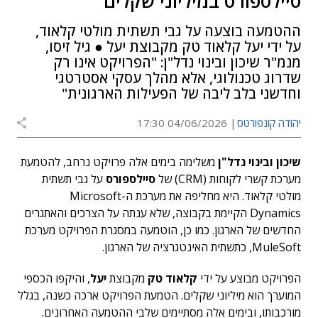
סיילספורס במיליוני שקלים
ההטמעה בוצעה על גבי תשתית מולטי קלאוד,
על ידי יעל קלאוד טק מקבוצת יעל ● גיל זיסו,
מנמ"ר שיכון ובינוי נדל"ן: "הפרויקט אינו רק
שדרוג טכנולוגי, אלא מהלך עסקי אסטרטגי
וחדשני בלב ליבה של הפעילות הארגונית"
יהודה קונפורטס
04/06/2026 17:30
שיכון ובינוי נדל"ן
משלימה בימים אלה פרויקט נרחב, להטמעת
מערכת קשרי לקוחות (CRM) של
סיילספורס
על גבי תשתית
מולטי קלאוד. היא מחליפה את מערכת ה-Microsoft
Dynamics הקיימת בקבוצה, שלא ענתה על הצרכים והאתגרים
החדשים של הארגון. כמו כן, הוטמעה במסגרת הפרויקט מערכת
MuleSoft, כתשתית האינטגרציה של הארגון.
הפרויקט מבוצע על ידי
קלאוד טק
מקבוצת
יעל
, והיקפו הכספי
המוערך הוא מיליוני שקלים. הטמעת הפרויקט ארכה כשנה, בגלל
מורכבותו, ובימים אלה מסתיימים שלבי ההטמעה האחרונים.