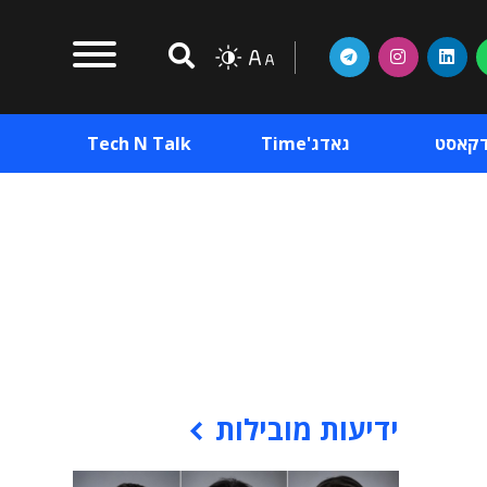
דקאסט
גאדג'Time
Tech N Talk
וכן פרסומי
תוכן פרסומי
וכן פרסומי
ידיעות מובילות