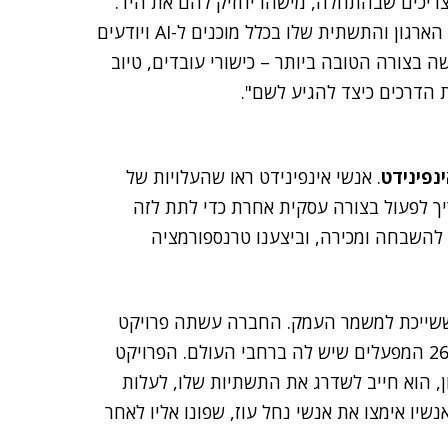
 רב של ארגונים לעבור ל-AI, אבל הם צריכים שבהתחלה, מישהו יחזיק להם את היד.
כאן אנחנו נכנסים לתמונה. אנחנו בודקים קודם כל האם הארגון והתשתית שלו בכלל מוכנים ל-AI ויודעים
 בצורה הטובה ביותר – כישורי עובדים, טיוב
ת הדרכים כיצד להגיע לשם".
נפינידט
. אנשי אינפינידט ראו שהעלויות של
ך לפעול בצורה עסקית אחרת כדי לתת לזה
 להשבחה ומכירה, וביצענו טרנספורמציה
ששייכת למשמר העמק. החברה עשתה פרויקט
עצום לשינוי כל התשתית הארגונית ושדרוגה, במטה וב-26 המפעלים שיש לה ברחבי העולם. הפרויקט
ן, הוא חייב לשדרג את התשתיות שלו, לעלות
נשיו אימצו את אנשי נחל עוז, שפונו אליו לאחר