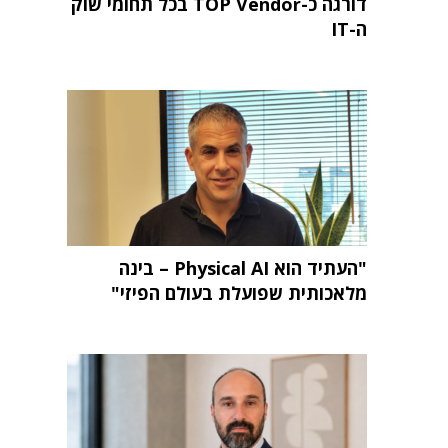
דורגה כ-TOP Vendor בכל תחומי שוק
ה-IT
"העתיד הוא Physical AI – בינה
מלאכותית שפועלת בעולם הפיזי"