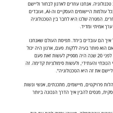
נולוגיה. אנחנו עוזרים לארגון לבחור וליישם
פתרונות חדשניים – מערכות ERP, CRM, תקציב ועוד, בכל עולמות היישומים העסקיים וה-AI, ועובדים
חרים. המטרה שלנו היא לחבר בין הטכנולוגיה
רך אמיתי ומדיד.
איך הם עובדים ביחד. תפיסת העולם שאנחנו
ם הוא פותר בעיה ללקוח. פעם, ארגון היה יכול
התמודד עם חישוב של ערך המלאי שיש לו פעם ברבעון. לפני 20 שנה היה מספיק לעשות זאת פעם
הנוכחי והעתידי, ולעשות סימולציות קדימה. זה
יישם את זה היא הטכנולוגיה".
נהלות פרויקטים, מיישמים, מתכנתים, אנשי ונשות
קית, מנסים להבין איך הדרך הנכונה ביותר