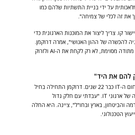
לאכותית על ידי בניית התשתיות שלהם כמו
ך את זה לכלי של צמיחה".
 חשיבה ויישור קו. צריך ליצור את המוכנות הארגונית כדי
יה להכשרה של ההון האנושי", אמרה דרוקמן.
"כמו באימוץ של כל כלי טכנולוגי, צריך לעשות את זה עם מתודה מסוימת, לא רק לקחת את ה-AI ולזרוק
. היא נמצאת בתחום ה-IT כבר 22 שנים. דרוקמן התחילה בחיל
האוויר, משם עברה ליישום IT, והמשיכה בניהול ובהובלה של ארגוני IT. "עבדתי עם חלק גדול
 והביטחון, בארץ ובחו"ל", ציינה. היא החלה