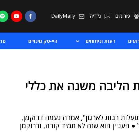
פורומים
גלריה
DailyMaily
ועים
דעות וניתוחים
היי-טק מינויים
פו
עם מערכות הליבה משנה את כללי
ת
ת
תועלות רבות לארגון", אמרה נעמה דרוקמן,
הייעוץ הטכנולוגי ב-PwC ישראל ● העניין הוא שזה לא תמיד קורה, ודרוקמן