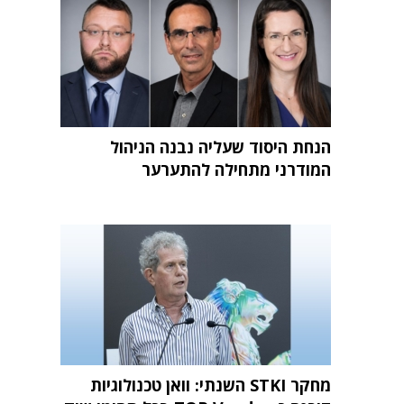
הנחת היסוד שעליה נבנה הניהול
המודרני מתחילה להתערער
מחקר STKI השנתי: וואן טכנולוגיות