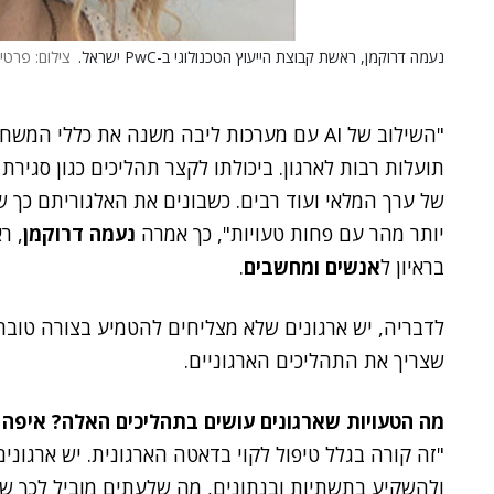
נעמה דרוקמן, ראשת קבוצת הייעוץ הטכנולוגי ב-PwC ישראל.
צילום: פרטי
"השילוב של AI עם מערכות ליבה משנה את כללי 
תועלות רבות לארגון. ביכולתו לקצר תהליכים כגון סגיר
של ערך המלאי ועוד רבים. כשבונים את האלגוריתם כך ש
יותר מהר עם פחות טעויות", כך אמרה
נעמה דרוקמן
, ר
בראיון ל
אנשים ומחשבים
.
לדבריה, יש ארגונים שלא מצליחים להטמיע בצורה טובה
שצריך את התהליכים הארגוניים.
מה הטעויות שארגונים עושים בתהליכים האלה? איפה 
ולהשקיע בתשתיות ובנתונים, מה שלעתים מוביל לכך שה