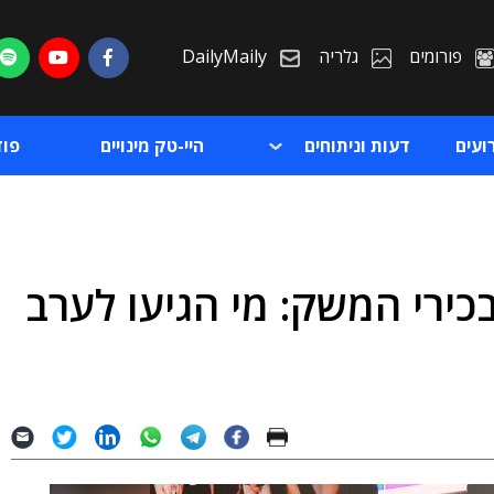
פורומים
גלריה
DailyMaily
ועים
דעות וניתוחים
היי-טק מינויים
פו
כירי המשק: מי הגיעו לערב
ת
ת