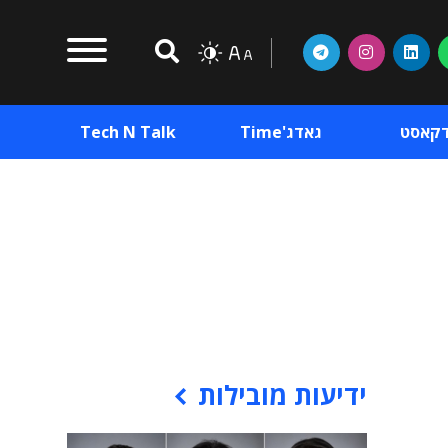
דקאסט
גאדג'Time
Tech N Talk
וכן פרסומי
תוכן פרסומי
וכן פרסומי
ידיעות מובילות