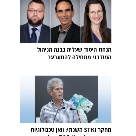
הנחת היסוד שעליה נבנה הניהול
המודרני מתחילה להתערער
מחקר STKI השנתי: וואן טכנולוגיות