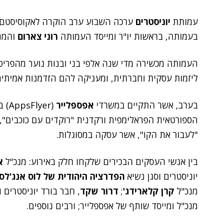
עמותת
יוניסטרים
ערכה השבוע ערב הוקרה לאקוסיסטם 
בעמותה, בראשות יו"ר ומייסד העמותה
רוני צארום
והמנ
העמותה מכשירה מדי שנה אלפי בני ובנות נוער מהפריפ
ליזמות עסקית וחברתית, ומעניקה להם הזדמנות אמיתית 
בערב, אשר התקיים במשרדי
אפספלייר
(er
הספורטאית הפראלימפית ורקדנית "רוקדים עם כוכבים",
"לעבור את הקו", אשר עסקה במסוגלות.
בין אנשי העסקים הבכירים שלקחו חלק באירוע: מנכ"ל
א
יוניסטרים וסגן נשיא
הפדרציה היהודית של לוס אנג'לס
מנכ"ל
קרן קלארידג'
;
דרור שקד
, חבר בורד יוניסטרים 
מנכ"ל ומייסד שותף של אפספלייר; ורבים נוספים.