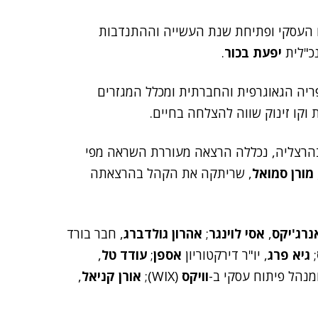
העסקי ופתיחת שנת העשייה וההתנדבות
כ"לית
יפעת בכור
.
ריה הגאוגרפית והחברתית ומכלל המגזרים
וקו זינוק שווה להצלחה בחיים.
AppsFly) בהרצליה, נכללה הרצאה מעוררת השראה מפי
מורן סמואל
, שריתקה את הקהל בהרצאתה
נרג'יקס
,
אסי לוינגר
;
אהרון גולדברג
, חבר בורד
;
גיא פרג
, יו"ר דירקטוריון
אספן
;
עודד טל
,
ומנהל פיתוח עסקי ב-
וויקס
(WIX);
אורן קניאל
,