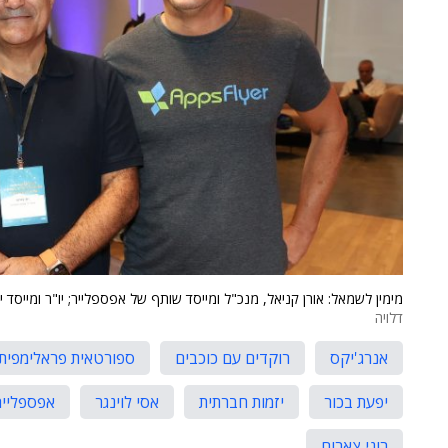
מימין לשמאל: אורן קניאל, מנכ"ל ומייסד שותף של אפספלייר; יו"ר ומייסד יו
דלויה
אנרג'יקס
רוקדים עם כוכבים
ספורטאית פראלימפית
יפעת בכור
יזמות חברתית
אסי לוינגר
אפספלייר
רוני צארום