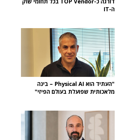
דורגה כ-TOP Vendor בכל תחומי שוק
ה-IT
"העתיד הוא Physical AI – בינה
מלאכותית שפועלת בעולם הפיזי"