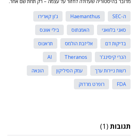
מדובר בהיסטוריה שעלולה לחזור על עצמה – רק תחת שם אחר.
ה-SEC
Haemanthus
ג'ון קארירו
סאני בלוואני
האמנתוס
בילי אוונס
בדיקות דם
אליזבת הולמס
תראנוס
הנרי קיסינג'ר
Theranos
AI
רשות ניירות ערך
עמק הסיליקון
הונאה
FDA
רופרט מרדוק
תגובות
(1)