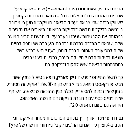
המיזם החדש,
האמנתוס
(Haemanthus) שמו – שנקרא על
שם פרח המכונה גם 'חבצלת הדם' – מתואר במסגרת הקמפיין
לשיווקו ככזה שמייצג את "עתיד הדיאגנוסטיקה" ונטען כי מדובר
ב-"גישה רדיקלית חדשה לבדיקות בריאות". תיאורים אלו מזכירים
במהותם את ההבטחות שניתנו בעבר על ידי תראנוס סביב המוצר
שלה, שכאמור התגלה כתרמית נרחבת. העובדה ששותפה לחיים
של הולמס עומד מאחורי חברה דומה, בעת שהיא בכלא בשל
הונאת בדיקות הדם שהשיקה בעבר, נתפשת בעיני רבים
כהתפתחות מדאיגה שיש לחקור ולפקפק בה.
כך למשל התייחס לפרשה
ניק מארק
, רופא בטיפול נמרץ אשר
מגיש פודקאסט רפואי, בציוץ בחשבון ה-
X
שלו: "אוקיי, זה מטורף.
בזמן שאליזבת הולמס עדיין בכלא בגין ההונאה שביצעה, השותף
שלה מגייס כסף עבור חברת בדיקות דם חדשה: האמנתוס,
הידועה גם בשם תראנוס 2.0".
גם
רוד פרוינד
, עורך דין בתחום הפרסום והמסחר האלקטרוני,
הגיב ב-X וציין כי: "אנחנו הולכים לקבל מיחזורי חדשות של Fyre