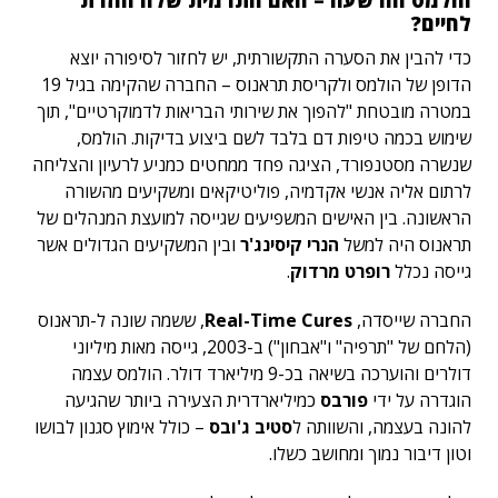
הולמס הורשעה – האם התרמית שלה חוזרת
לחיים?
כדי להבין את הסערה התקשורתית, יש לחזור לסיפורה יוצא
הדופן של הולמס ולקריסת תראנוס – החברה שהקימה בגיל 19
במטרה מובטחת "להפוך את שירותי הבריאות לדמוקרטיים", תוך
שימוש בכמה טיפות דם בלבד לשם ביצוע בדיקות. הולמס,
שנשרה מסטנפורד, הציגה פחד ממחטים כמניע לרעיון והצליחה
לרתום אליה אנשי אקדמיה, פוליטיקאים ומשקיעים מהשורה
הראשונה. בין האישים המשפיעים שגייסה למועצת המנהלים של
תראנוס היה למשל
הנרי קיסינג'ר
ובין המשקיעים הגדולים אשר
גייסה נכלל
רופרט מרדוק
.
החברה שייסדה,
Real-Time Cures
, ששמה שונה ל-תראנוס
(הלחם של "תרפיה" ו"אבחון") ב-2003, גייסה מאות מיליוני
דולרים והוערכה בשיאה בכ-9 מיליארד דולר. הולמס עצמה
הוגדרה על ידי
פורבס
כמיליארדרית הצעירה ביותר שהגיעה
להונה בעצמה, והשוותה ל
סטיב ג'ובס
– כולל אימוץ סגנון לבושו
וטון דיבור נמוך ומחושב כשלו.