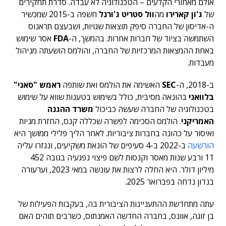
אולם מאחורי הקלעים – הטכנולוגיה לא עבדה. סדרת תחקירים
של
ג'ון קארירו
מה
וול סטריט ג'ורנל
חשפה ב-2015 שמכשיר
ה-אדיסון של החברה סיפק תוצאות שגויות, ושבעצם תראנוס
השתמשה בציוד של חברות אחרות. בהמשך, ה-
FDA
אסר שימוש
באחת ההמצאות המרכזיות של החברה, והולמס הושעתה מניהול
מעבדות.
ב-2018, ה-
SEC
האשימה את הולמס ואת שותפה
ראמש "סאני"
בלוואני
בהונאה מסיבית, כולל בשימוש בטענות שווא על שימוש
בטכנולוגיה של החברה שעשה כביכול
משרד ההגנה
האמריקני
. הולמס הסכימה לפשרה שכללה קנס, החזרת מניות
ואיסור על כהונה בחברות ציבוריות. לאחר הליך פלילי ממושך היא
הורשעה
ב-2022 ב-4 סעיפים של הונאת משקיעים, ונגזרו עליה
11 ורבע שנות מאסר וקנסות לשם פיצוי נפגעיה בגובה 452
מיליון דולר. היא החלה לרצות את עונשה במאי 2023, וערעורה
בנדון נדחה בפברואר 2025.
עתה מתחדשת ההתעניינות הציבורית בה, בעקבות הפעילות של
בן זוגה, אוונס, בחברה החדשה האמנתוס, כשרבים תוהים האם