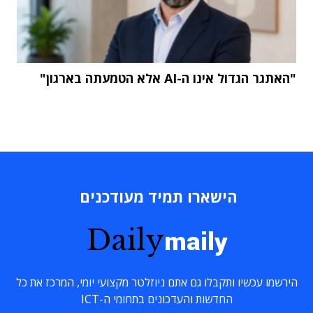
"האתגר הגדול אינו ה-AI אלא הטמעתה בארגון"
הישארו תמיד מעודכנים
Daily
maily
הירשמו עכשיו ותקבלו גם אתם ניוזלטר מקצועי יומי, המרכז את כל
החדשות והעדכונים בתחומי ה-ICT