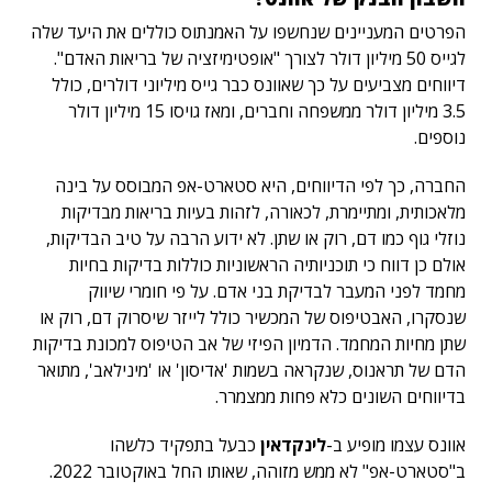
הפרטים המעניינים שנחשפו על האמנתוס כוללים את היעד שלה
לגייס 50 מיליון דולר לצורך "אופטימיזציה של בריאות האדם".
דיווחים מצביעים על כך שאוונס כבר גייס מיליוני דולרים, כולל
3.5 מיליון דולר ממשפחה וחברים, ומאז גויסו 15 מיליון דולר
נוספים.
החברה, כך לפי הדיווחים, היא סטארט-אפ המבוסס על בינה
מלאכותית, ומתיימרת, לכאורה, לזהות בעיות בריאות מבדיקות
נוזלי גוף כמו דם, רוק או שתן. לא ידוע הרבה על טיב הבדיקות,
אולם כן דווח כי תוכניותיה הראשוניות כוללות בדיקות בחיות
מחמד לפני המעבר לבדיקת בני אדם. על פי חומרי שיווק
שנסקרו, האבטיפוס של המכשיר כולל לייזר שיסרוק דם, רוק או
שתן מחיות המחמד. הדמיון הפיזי של אב הטיפוס למכונת בדיקות
הדם של תראנוס, שנקראה בשמות 'אדיסון' או 'מינילאב', מתואר
בדיווחים השונים כלא פחות ממצמרר.
אוונס עצמו מופיע ב-
לינקדאין
כבעל בתפקיד כלשהו
ב"סטארט-אפ" לא ממש מזוהה, שאותו החל באוקטובר 2022.