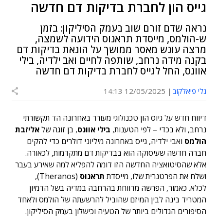
גייס הון לחברת בדיקות דם חדשה
נראה שדם זורם שוב בעמק הסיליקון: בזמן
ש-הולמס, מייסדת תראנוס הידועה לשמצה,
מרצה עונש מאסר ממושך על הונאת בדיקות דם
בקנה מידה נרחב, שותפה לחיים ואב ילדיה, בילי
אוונס, החל לגייס לחברת בדיקות דם חדשה
גלי פיאלקוב
12/05/2025 14:13
דיווח חדש על גיוס הון טכנולוגי מעורר באחרונה הד תקשורתי
נרחב, ולא בכדי – לפי הטענות,
בילי אוונס
, בן זוגה של
אליזבת
הולמס
ואבי ילדיה, גייס באחרונה מיליוני דולרים כדי להקים
חברה חדשה שעיסוקה הוא בבדיקות דם מתקדמות, לכאורה.
אלא שהסיטואציה החדשה הזו דומה להפליא למה שאירע בעבר
ושלח את הפרטנרית שלו, מייסדת
תראנוס
(Theranos),
לכלא.
כאמור, הפרשה מדווחת בהרחבה במדיה בשל הדמיון
המטריד בינה לבין המיזם שהוביל להרשעתה של הולמס ולאחד
הסיפורים הגדולים ביותר של הטעיה וכישלון בעמק הסיליקון.