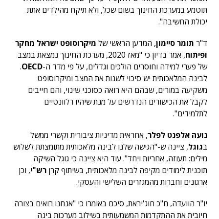
תוטמע במערכת החינוך בשום שכל, ולא תיקח מהילדים אתת
יכולת החשיבה".
ד"ר
תומר סיימון
, המדען הראשי של
מיקרוסופט ישראל מחקר
ופיתוח
, אמר בדיון כי "מאז 2020, מערכת החינוך נמצאת במצב
של פערי למידה וחוסרים הולכים וגדלים, על פי מדד ה-
OECD
.
לבינה המלאכותית יש סיכוי לשנות את המצב ומיקרוסופט
משקיעה במורים, שבהם היא רואה כסוכני שינוי, והם חייבים
לקבל את הכישורים הנדרשים על מנת שיהיו רלוונטיים
לתלמידים".
נועה אלפנט לפלר
, אחראית מדיניות ציבורית וקשרי ממשל
ב
גוגל
, ציינה ש-"הגישה שלנו לבינה מלאכותית מתומצתת לשלוש
מילים: תעוזה, אחריות ויחד". עוד היא ציינה כי גוגל השיקה
תוכנית לימודים מקיפה לבינה מלאכותית, בשיתוף קרן
רש"י
, וכן
ארגונים וחברות מהמגזרים השלישי והעסקי.
יו"ר הוועדה, ח"כ חוג'יראת, סיכם באומרו כי "אנחנו רואים בצורה
חיובית את ההתקדמות המשמעותית בשילוב מערכות בינה