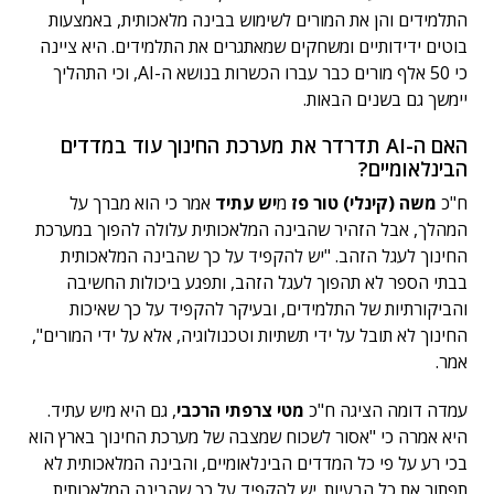
התלמידים והן את המורים לשימוש בבינה מלאכותית, באמצעות
בוטים ידידותיים ומשחקים שמאתגרים את התלמידים. היא ציינה
כי 50 אלף מורים כבר עברו הכשרות בנושא ה-AI, וכי התהליך
יימשך גם בשנים הבאות.
האם ה-AI תדרדר את מערכת החינוך עוד במדדים
הבינלאומיים?
ח"כ
משה (קינלי) טור פז
מ
יש עתיד
אמר כי הוא מברך על
המהלך, אבל הזהיר שהבינה המלאכותית עלולה להפוך במערכת
החינוך לעגל הזהב. "יש להקפיד על כך שהבינה המלאכותית
בבתי הספר לא תהפוך לעגל הזהב, ותפגע ביכולות החשיבה
והביקורתיות של התלמידים, ובעיקר להקפיד על כך שאיכות
החינוך לא תובל על ידי תשתיות וטכנולוגיה, אלא על ידי המורים",
אמר.
עמדה דומה הציגה ח"כ
מטי צרפתי הרכבי
, גם היא מיש עתיד.
היא אמרה כי "אסור לשכוח שמצבה של מערכת החינוך בארץ הוא
בכי רע על פי כל המדדים הבינלאומיים, והבינה המלאכותית לא
תפתור את כל הבעיות. יש להקפיד על כך שהבינה המלאכותית