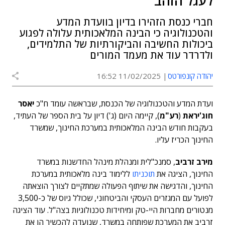
לעגל הזהב"
חברי כנסת הזהירו בדיון בוועדת המדע
והטכנולוגיה כי הבינה המלאכותית עלולה לפגוע
ביכולות החשיבה והביקורתיות של התלמידים,
ולדרדר עוד את מעמד המורים
יהודה קונפורטס
11/02/2025 16:52
ועדת המדע והטכנולוגיה של הכנסת, שבראשה עומד ח"כ
יאסר
חוג'יראת
(
רע"מ
), קיימה היום (ג') דיון על בית הספר של העתיד,
בעקבות חודש הבינה המלאכותית במערכת החינוך, שמשרד
החינוך הכריז עליו.
מירב זרביב
, סמנכ"לית ומנהלת מינהל החדשנות במשרד
החינוך, הציגה את
תוכניתו
ללימוד בינה מלאכותית במערכת
החינוך, והדגישה את שיתוף הפעולה שמתקיים לצורך הוצאתה
לפועל עם המגזרים העסקי והביטחוני, שכולל גיוס של כ-3,500
מנטורים מחברות היי-טק ומיחידות טכנולוגיות בצה"ל. עוד הציגה
זרביב את המערכת שפותחה במשרד, שנועדה להכשיר הן את