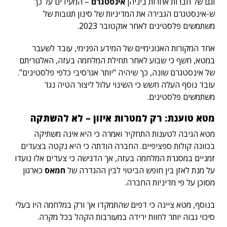
וגם של חברות אחרות ביניהן
אינסטגרם
– המעידים על כך
ש-אינסטגרם הגבירה את המדיניות של סינון תגובות של
משתמשים פלסטינים לאחר אוקטובר 2023.
אחד המקורות האנונימיים של המידע הפנימי, עובד לשעבר
במטא, חשף כי שבוע לאחר תחילת המלחמה בעזה, האלגוריתם
של אינסטגרם שונה, כך שיהיה "יותר אגרסיבי כלפי פלסטינים".
עובד נוסף העלה חשש כי השינוי עלול ליצור הטיה נגד
משתמשים פלסטינים.
מטא טוענת: רק למטרות איזון – לא להשתקה
מטא הגיבה לטענות התחקיר ואמרה כי היא אינה משתיקה
בכוונה קולות ספציפיים. החברה הודתה כי היא נקטה בצעדים
זמניים במסגרת המלחמה בעזה, אך הדגישה כי צעדים אלו נועדו
על מנת לאזן בין חופש הביטוי לבין ההגדרה של
חמאס
כארגון
מסוכן על פי מדיניות החברה.
בנוסף, מטא ציינה כי דפים שהתמקדו אך ורק במלחמה היו בעלי
סיכוי גבוה יותר לחוות ירידה במעורבות הקהל בכל מקרה.