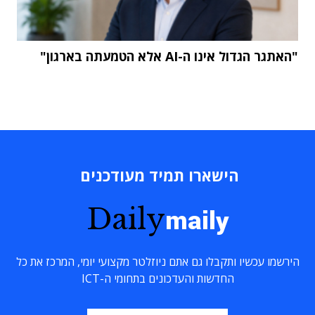
"האתגר הגדול אינו ה-AI אלא הטמעתה בארגון"
הישארו תמיד מעודכנים
Daily
maily
הירשמו עכשיו ותקבלו גם אתם ניוזלטר מקצועי יומי, המרכז את כל
החדשות והעדכונים בתחומי ה-ICT