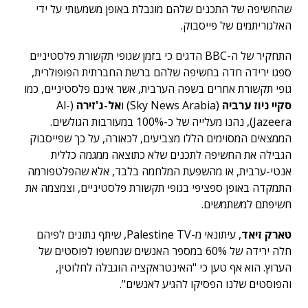
שהחשיפה של התכנים שלהם מוגבלת באופן משמעותי על ידי
האלגוריתמים של פייסבוק.
התחקיר של ה-BBC הדגים כי בזמן שגופי תקשורת פלסטיניים
ספגו ירידה חדה בחשיפה שלהם ברשת החברתית הפופולרית,
גופי תקשורת אחרים בשפה הערבית, אשר אינם פלסטיניים, כמו
סקיי ניוז ערביה
(Sky News Arabia)
ו
אל-ג'זירה
(Al-
Jazeera), נהנו מעלייה של כ-100% במעורבות הגולשים.
הממצאים המסוימים הללו מצביעים, לכאורה, על כך שפייסבוק
הגבילה את החשיפה לתכנים שלא כתוצאה ממגמה כללית
אנטי-ערבית, או מהשפעת המלחמה בלבד, אלא שהפלטפורמה
התמקדה באופן ספציפי בגופי תקשורת פלסטיניים, וצמצמה את
חשיפתם למשתמשים.
טארק זיאד
, עיתונאי מ-Palestine TV, שיתף נתונים לפיהם
חלה ירידה של 60% במספר האנשים שנחשפו לפוסטים של
הערוץ. הוא אף טען כי "האינטראקציה הוגבלה לחלוטין,
והפוסטים שלנו הפסיקו להגיע לאנשים".