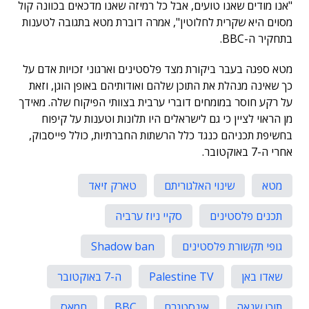
"אנו מודים שאנו טועים, אבל כל רמיזה שאנו מדכאים בכוונה קול
מסוים היא שקרית לחלוטין", אמרה דוברת מטא בתגובה לטענות
בתחקיר ה-BBC.
מטא ספגה בעבר ביקורת מצד פלסטינים וארגוני זכויות אדם על
כך שאינה מנהלת את התוכן שלהם ואודותיהם באופן הוגן, וזאת
על רקע חוסר במומחים דוברי ערבית בצוותי הפיקוח שלה. מאידך
מן הראוי לציין כי גם לישראלים היו תלונות וטענות על קיפוח
בחשיפת תכניהם כנגד כלל הרשתות החברתיות, כולל פייסבוק,
אחרי ה-7 באוקטובר.
מטא
שינוי האלגוריתם
טארק זיאד
תכנים פלסטינים
סקיי ניוז ערביה
גופי תקשורת פלסטינים
Shadow ban
שאדו באן
Palestine TV
ה-7 באוקטובר
תוכן שנאה
אינסטגרם
BBC
חמאס