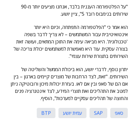
"על הפלטפורמה העננית בלבד, אנחנו מציעים יותר מ-90
שירותים בנימבוס רובד 5", ציין יושע.
הוא אמר כי "הפלטפורמה התפתחה, וכיום היא יותר
אינטואיטיבית עבור המשתמשים – לא צריך לדבר בשפה
'טכנולוגית'. היא מביאה עימה את התוכן המתאים, ועושה זאת
בצורה עסקית. עוד היא מאפשרת למשתמשים יכולת צריכה של
השירותים בתצורת שירות עצמי".
יתרון נוסף, לדברי יושע, הוא ביכולת הממשל והשליטה של
השירותים. "זאת, לצד הרחבות של מוצרים קיימים בארגון – בין
אם הם של סאפ ובין אם לאו. בעזרת יכולות מיכון ורובוטיקה ניתן
למטב את התהליכים ואת תוצרי המידע, לצד אינטגרציה פנים
והחוצה של תהליכים עסקיים למערכות", הוסיף.
סאפ
SAP
עמית יושע
BTP