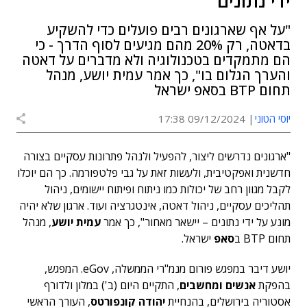
ידי נתונים"
"על אף שארגונים רבים פועלים כדי להשקיע
בדאטה, רק 20% מהם מגיעים לסוף הדרך - כי
הם מתמקדים בטכנולוגיה ולא מדברים על דאטה
והערך הגלום בו", כך אמר עמית יושע, מנהל
תחום BTP בסאפ ישראל
יוסי הטוני
09/12/2024 17:38
"ארגונים נדרשים ליצור, להפעיל ולנהל פתרונות עסקיים בצורה
חדשנית ואפקטיבית, ולעשות זאת על גבי פלטפורמה. כך הם יוכלו
לקבל מגוון רחב של יכולות כמו ניתוח ופיתוח יישומים, ניהול
תהליכים עסקיים, ניהול דאטה, אינטגרציה ועוד. ארגון שלא יהיה
מונע על ידי נתונים – יישאר מאחור", כך אמר
עמית יושע
, מנהל
תחום BTP ב
סאפ
ישראל.
יושע דיבר במפגש פורום מנמ"רי הממשלה, eGov. המפגש,
בהפקת
אנשים ומחשבים
, התקיים היום (ב') במלון ולדורף
אסטוריה בירושלים, בהנחיית
יהודה קונפורטס
, העורך הראשי