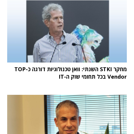
מחקר STKI השנתי: וואן טכנולוגיות דורגה כ-TOP
Vendor בכל תחומי שוק ה-IT