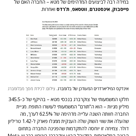
במידה רבה לביצועים המדהימים של מטא – החברה האם של
פייסבוק
,
אינסטגרם
,
ווטסאפ
,
ת'רדס
ואחרות.
אינדקס המיליארדרים המעודכן של בלומברג.
צילום: לכידת מסך מבלומברג
חלקו המשמעותי של צוקרברג בנכסי מטא – בהיקף של כ-345.5
מיליון מניות – הוא ה"תורם" המשמעותי לעושרו התופח. מניית
החברה חוותה השנה עלייה מדהימה של 62.5% לערך, מה
שהעלה את שווי השוק שלה הענקית ממנלו פארק ל-1.42 טריליון
דולר. צמיחה זו יוחסה להתקדמות שהפגינה החברה בתחום
הבינה המלאכותית. במקיבל הביע צוקרברג ביטחון בכך ש-Meta