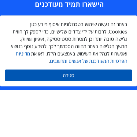
הישארו תמיד מעודכנים
Daily
maily
באתר זה נעשה שימוש בטכנולוגיות איסוף מידע כגון
Cookies, לרבות על ידי צדדים שלישיים, כדי לספק לך חווית
גלישה טובה יותר וכן למטרות סטטיסטיקה, איפיון ושיווק.
הירשמו עכשיו ותקבלו גם אתם ניוזלטר מקצועי יומי, המרכז את כל
המשך הגלישה באתר מהווה הסכמתך לכך. למידע נוסף בנושא
החדשות והעדכונים בתחומי ה-ICT
ואפשרות לנהל את השימוש באמצעים הללו, ראו את
מדיניות
הפרטיות המעודכנת של אנשים ומחשבים
.
הרשמה
סגירה
אנשים ומחשבים
יצירת קשר
דרושים
אודות