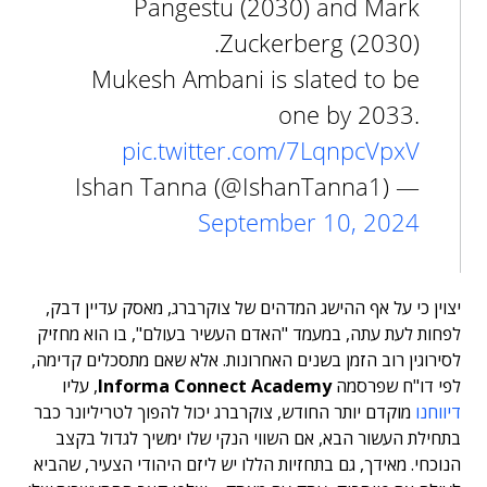
Pangestu (2030) and Mark
Zuckerberg (2030).
Mukesh Ambani is slated to be
one by 2033.
pic.twitter.com/7LqnpcVpxV
— Ishan Tanna (@IshanTanna1)
September 10, 2024
יצוין כי על אף ההישג המדהים של צוקרברג, מאסק עדיין דבק,
לפחות לעת עתה, במעמד "האדם העשיר בעולם", בו הוא מחזיק
לסירוגין רוב הזמן בשנים האחרונות. אלא שאם מתסכלים קדימה,
לפי דו"ח שפרסמה
Informa Connect Academy
, עליו
דיווחנו
מוקדם יותר החודש, צוקרברג יכול להפוך לטריליונר כבר
בתחילת העשור הבא, אם השווי הנקי שלו ימשיך לגדול בקצב
הנוכחי. מאידך, גם בתחזיות הללו יש ליזם היהודי הצעיר, שהביא