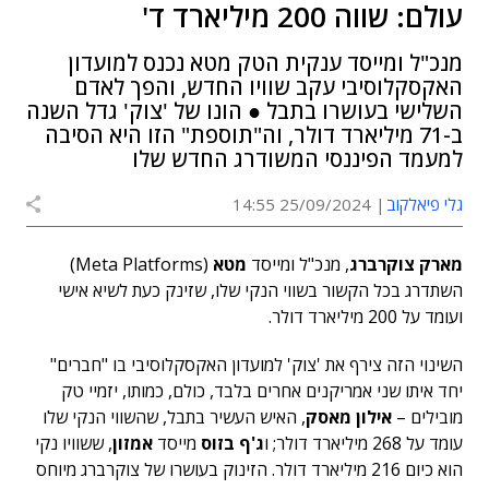
עולם: שווה 200 מיליארד ד'
מנכ"ל ומייסד ענקית הטק מטא נכנס למועדון
האקסקלוסיבי עקב שוויו החדש, והפך לאדם
השלישי בעושרו בתבל ● הונו של 'צוק' גדל השנה
ב-71 מיליארד דולר, וה"תוספת" הזו היא הסיבה
למעמד הפיננסי המשודרג החדש שלו
גלי פיאלקוב
25/09/2024 14:55
מארק צוקרברג
, מנכ"ל ומייסד
מטא
(Meta Platforms)
השתדרג בכל הקשור בשווי הנקי שלו, שזינק כעת לשיא אישי
ועומד על 200 מיליארד דולר.
השינוי הזה צירף את 'צוק' למועדון האקסקלוסיבי בו "חברים"
יחד איתו שני אמריקנים אחרים בלבד, כולם, כמותו, יזמיי טק
מובילים –
אילון מאסק
, האיש העשיר בתבל, שהשווי הנקי שלו
עומד על 268 מיליארד דולר; ו
ג'ף בזוס
מייסד
אמזון
, ששוויו נקי
הוא כיום 216 מיליארד דולר. הזינוק בעושרו של צוקרברג מיוחס