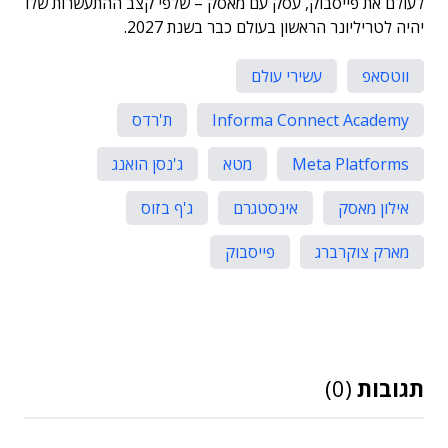
לעולם את פייסבוק, עסק עם מאסק – שלפי קצב ההתעשרות שלו
יהיה לטריליונר הראשון בעולם כבר בשנת 2027.
ווטסאפ
עשירי עולם
Informa Connect Academy
ת'רדס
Meta Platforms
מטא
ג'נסן הואנג
אילון מאסק
אינסטגרם
ג'ף בזוס
מארק צוקרברג
פייסבוק
תגובות
(0)