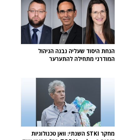
הנחת היסוד שעליה נבנה הניהול
המודרני מתחילה להתערער
מחקר STKI השנתי: וואן טכנולוגיות