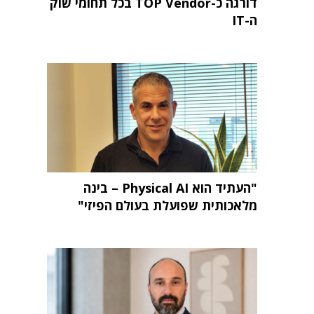
דורגה כ-TOP Vendor בכל תחומי שוק
ה-IT
"העתיד הוא Physical AI – בינה
מלאכותית שפועלת בעולם הפיזי"