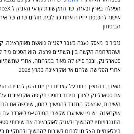
אישור להכנסת יחידה אחת כזו לבית חולים שדה של איח
הביטחון.
נזכיר כי מאסק נענה בעבר לפנייה נואשת מאוקראינה, ק
ושהמלחמה הקשה בין השתיים פרצה. הוא הסכים מיד לס
סטארלינק, ובכך סייע לה מאוד במלחמה, אחרי שתשתיות
אחרי הפלישה שלהם אל אוקראינה במרץ 2023.
מאידך, בהמשך דווח על קצרים בין יזם הטק למדינה ה
את סטארלינק לצורך חיבור רחפני תקיפה אוקראינים על ס
השירות, שמאסק התנגד להמשיך לממן, שיבשה את הרוש
אוקראינה. יש מי ששיערו שקשרי המולטי-מיליארדר עם ר
התנגדויותיו להמשיך ולעניק לאוקראינה את שירותי ס
בינלאומיים הצליחו לגרום לשירות להמשיך ולהתקיים בינ