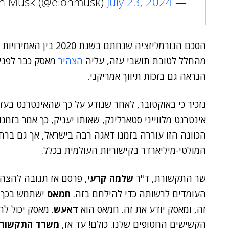
July 23, 2024
— Elon Musk (@elonmusk)
הסכם הנורמליזציה שנחתם
מהחלל לטובת תושבי עזה, עליה
הצהיר
מאסק כבר לפני 
הנראה גם בזכות תיווך אמריקני.
נזכיר כי באוקטובר, לאחר שנודע על כך שהאינטרנט ב
אינטרנט מלווייני סטארלינק, שאותו יעניק, כך אמר בזמנו,
הכוונה הזו עוררה בזמנו דאגה רבה בישראל, אך גם בר
המולטי-מיליארדר בקישוריות העולמית בכלל.
שר התקשורת, ד"ר
שלמה קרעי
, פרסם אז תגובה להצה
העומדים לרשותה כדי להילחם בזה.
חמאס
ישתמש בכך לפ
זה, ומאסק יודע את זה. חמאס הוא
דאעש
. מאסק יכול ל
הקשישים החטופים שלנו. כולם! עד אז,
משרד התקשור