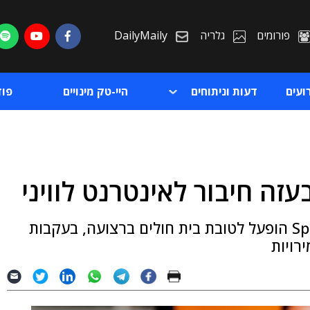
פורומים
גלריה
DailyMaily
ועים
דעות וניתוחים
היי-טק מינויים
פו
זה חיבור לאינטרנט לוויני
ת
שירות האינטרנט מלוויני סטארלינק של SpaceX הופעל לטובת בית חולים ברצועה, בעקבות
ת
רויות