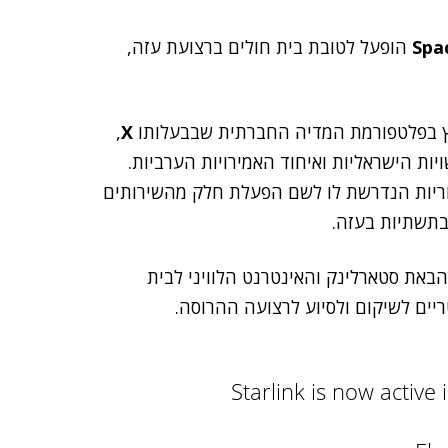
Spa
הופעל לטובת בית חולים ברצועת עזה,
יץ בפלטפורמת המדיה החברתית שבבעלותו
X
,
צע בתוך שיתוף פעולה של SpaceX, הרשויות הישראליות ואיחוד האמירויות הערביות.
וריות הנדרשת לו לשם הפעלת חלק מהשירותים
תשתיות בעזה.
וד האמירויות בהבאת סטארלינק והאינטרנט הלוויני לבית
ים לשיקום ולסיוע לרצועה ההרוסה.
Starlink is now active