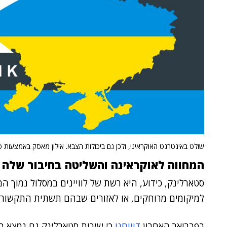
שולט באינטרנט האוקראיני, ולכן גם ביכולות הצבא. אילון מאסק באמצעות 
המחווה לאוקראינה והשליטה בחיבור שלה 
סטארלינק, כידוע, היא רשת של לוויינים במסלול נמוך ה
למיקומים מרוחקים, או לאזורים שבהם תשתית התקשור
בפברואר האחרון
דיווחנו
כי שירות סטארלינק גם נמצא ב