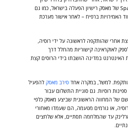
הפעלה בארץ ובעזה. שר התקשורת קרעי העניק ל-SpaceX של מאסק רישיון הפעלה בישראל, כמו גם
וד האמירויות ברפיח – לאחר אישור מערכת
צת אחרי שהותקפה לראשונה על ידי רוסיה,
פק לאוקראינה קישוריות מהחלל דרך
 האינטרנט במדינה הושבתו בידי הרוסים קצת
מותקפת. למשל, במקרה אחד
סירב מאסק
להפעיל
פינות רוסיות. גם סוגיית התשלום עבור
ם של המחווה הראשונית שביצע מאסק כלפי
וסיה, או גורמים מטעמה, הם שעמדו מאחורי
טארלינק עד שהמלחמה תסתיים, אלא שלחצים
תיים.